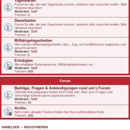
Tageskarten
Forum für alle, die eine Tageskarte suchen, anbieten oder tauschen wollen. Bitte
Hinweise beachten!
Moderator:
Staff
Themen:
2
Dauerkarten
Forum für alle, die eine Dauerkarte suchen, anbieten oder tauschen wollen. Bitte
Hinweise beachten!
Moderator:
Staff
Themen:
1
Mitfahrgelegenheiten
Hier können Mitfahrgelegenheiten, Bus-, Zug, und Schiffstickets angeboten und
gesucht werden
Moderator:
Staff
Themen:
5
Erledigtes
Alle erledigten Kartengesuche, Mitfahrgelegenheiten, etc.
Moderator:
Staff
Themen:
659
Forum
Beiträge, Fragen & Ankündigungen rund um's Forum
Offizielle Ankündigungen finden ihren Platz hier. Aber auch Fragen und
Vorschläge können gerne gepostet werden.
Moderator:
Staff
Themen:
41
Archiv
Nicht mehr aktuelle Themen finden hier ihre wohlverdiente Ruhe.
Themen:
205
ANMELDEN
•
REGISTRIEREN