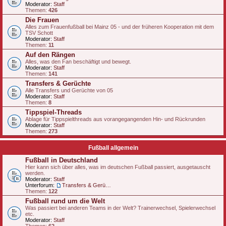
Moderator:
Staff
Themen:
426
Die Frauen
Alles zum Frauenfußball bei Mainz 05 - und der früheren Kooperation mit dem
TSV Schott
Moderator:
Staff
Themen:
11
Auf den Rängen
Alles, was den Fan beschäftigt und bewegt.
Moderator:
Staff
Themen:
141
Transfers & Gerüchte
Alle Transfers und Gerüchte von 05
Moderator:
Staff
Themen:
8
Tippspiel-Threads
Ablage für Tippspielthreads aus vorangegangenden Hin- und Rückrunden
Moderator:
Staff
Themen:
273
Fußball allgemein
Fußball in Deutschland
Hier kann sich über alles, was im deutschen Fußball passiert, ausgetauscht
werden.
Moderator:
Staff
Unterforum:
Transfers & Gerüchte - national
Themen:
122
Fußball rund um die Welt
Was passiert bei anderen Teams in der Welt? Trainerwechsel, Spielerwechsel
etc.
Moderator:
Staff