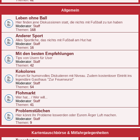
Themen:
62
Allgemein
Leben ohne Ball
Hier finden jene Diskussionen statt, die nichts mit Fußball zu tun haben
Moderator:
Staff
Themen:
168
Anderer Sport
Alles Sportliche, das nichts mit Fußball am Hut hat
Moderator:
Staff
Themen:
16
Mit den besten Empfehlungen
Tips von Usern für User
Moderator:
Staff
Themen:
42
Kokolores
Forum für humorvolles Diskutieren mit Niveau. Zudem kostenloser Eintritt ins
legendäre Gasthaus "Zur Feuerwurst"
Moderator:
Staff
Themen:
54
Flohmarkt
Wer hat... / Wer will...
Moderator:
Staff
Themen:
41
Problemstübchen
Hier könnt Ihr Probleme loswerden oder Eurem Ärger Luft machen.
Moderator:
Staff
Themen:
9
Kartentauschbörse & Mitfahrgelegenheiten