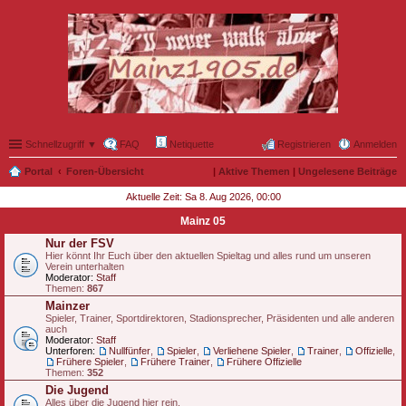
Schnellzugriff ▼
FAQ
Netiquette
Registrieren
Anmelden
Portal
Foren-Übersicht
|
Aktive Themen
|
Ungelesene Beiträge
Aktuelle Zeit: Sa 8. Aug 2026, 00:00
Mainz 05
Nur der FSV
Hier könnt Ihr Euch über den aktuellen Spieltag und alles rund um unseren
Verein unterhalten
Moderator:
Staff
Themen:
867
Mainzer
Spieler, Trainer, Sportdirektoren, Stadionsprecher, Präsidenten und alle anderen
auch
Moderator:
Staff
Unterforen:
Nullfünfer
,
Spieler
,
Verliehene Spieler
,
Trainer
,
Offizielle
,
Frühere Spieler
,
Frühere Trainer
,
Frühere Offizielle
Themen:
352
Die Jugend
Alles über die Jugend hier rein.