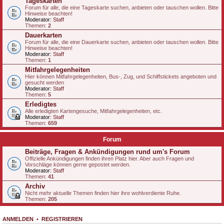
Tageskarten
Forum für alle, die eine Tageskarte suchen, anbieten oder tauschen wollen. Bitte
Hinweise beachten!
Moderator:
Staff
Themen:
2
Dauerkarten
Forum für alle, die eine Dauerkarte suchen, anbieten oder tauschen wollen. Bitte
Hinweise beachten!
Moderator:
Staff
Themen:
1
Mitfahrgelegenheiten
Hier können Mitfahrgelegenheiten, Bus-, Zug, und Schiffstickets angeboten und
gesucht werden
Moderator:
Staff
Themen:
5
Erledigtes
Alle erledigten Kartengesuche, Mitfahrgelegenheiten, etc.
Moderator:
Staff
Themen:
659
Forum
Beiträge, Fragen & Ankündigungen rund um's Forum
Offizielle Ankündigungen finden ihren Platz hier. Aber auch Fragen und
Vorschläge können gerne gepostet werden.
Moderator:
Staff
Themen:
41
Archiv
Nicht mehr aktuelle Themen finden hier ihre wohlverdiente Ruhe.
Themen:
205
ANMELDEN
•
REGISTRIEREN