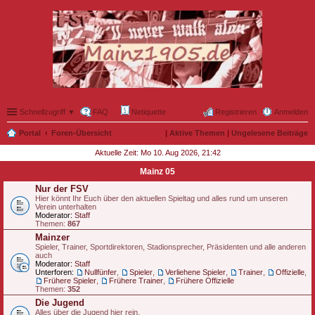
Schnellzugriff ▼
FAQ
Netiquette
Registrieren
Anmelden
Portal
Foren-Übersicht
|
Aktive Themen
|
Ungelesene Beiträge
Aktuelle Zeit: Mo 10. Aug 2026, 21:42
Mainz 05
Nur der FSV
Hier könnt Ihr Euch über den aktuellen Spieltag und alles rund um unseren
Verein unterhalten
Moderator:
Staff
Themen:
867
Mainzer
Spieler, Trainer, Sportdirektoren, Stadionsprecher, Präsidenten und alle anderen
auch
Moderator:
Staff
Unterforen:
Nullfünfer
,
Spieler
,
Verliehene Spieler
,
Trainer
,
Offizielle
,
Frühere Spieler
,
Frühere Trainer
,
Frühere Offizielle
Themen:
352
Die Jugend
Alles über die Jugend hier rein.