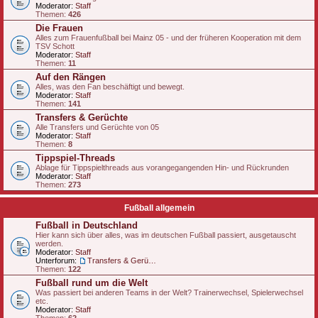
Moderator:
Staff
Themen:
426
Die Frauen
Alles zum Frauenfußball bei Mainz 05 - und der früheren Kooperation mit dem
TSV Schott
Moderator:
Staff
Themen:
11
Auf den Rängen
Alles, was den Fan beschäftigt und bewegt.
Moderator:
Staff
Themen:
141
Transfers & Gerüchte
Alle Transfers und Gerüchte von 05
Moderator:
Staff
Themen:
8
Tippspiel-Threads
Ablage für Tippspielthreads aus vorangegangenden Hin- und Rückrunden
Moderator:
Staff
Themen:
273
Fußball allgemein
Fußball in Deutschland
Hier kann sich über alles, was im deutschen Fußball passiert, ausgetauscht
werden.
Moderator:
Staff
Unterforum:
Transfers & Gerüchte - national
Themen:
122
Fußball rund um die Welt
Was passiert bei anderen Teams in der Welt? Trainerwechsel, Spielerwechsel
etc.
Moderator:
Staff