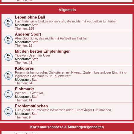
Themen:
62
Allgemein
Leben ohne Ball
Hier finden jene Diskussionen statt, die nichts mit Fußball zu tun haben
Moderator:
Staff
Themen:
168
Anderer Sport
Alles Sportliche, das nichts mit Fußball am Hut hat
Moderator:
Staff
Themen:
16
Mit den besten Empfehlungen
Tips von Usern für User
Moderator:
Staff
Themen:
42
Kokolores
Forum für humorvolles Diskutieren mit Niveau. Zudem kostenloser Eintritt ins
legendäre Gasthaus "Zur Feuerwurst"
Moderator:
Staff
Themen:
54
Flohmarkt
Wer hat... / Wer will...
Moderator:
Staff
Themen:
41
Problemstübchen
Hier könnt Ihr Probleme loswerden oder Eurem Ärger Luft machen.
Moderator:
Staff
Themen:
9
Kartentauschbörse & Mitfahrgelegenheiten