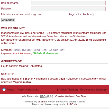
Benutzername:
Passwort:
Ich habe mein Passwort vergessen
Angemeldet bleiben
WER IST ONLINE?
Insgesamt sind
555
Besucher online :: 3 sichtbare Mitglieder, 0 unsichtbare Mitglieder und
552 Gäste (basierend auf den aktiven Besuchern der letzten 5 Minuten)
Der Besucherrekord liegt bei
4057
Besuchern, die am Do 30. Apr 2026, 15:03 gleichzeitig
online waren.
Mitglieder:
Baidu [Spider]
,
Bing [Bot]
,
Google [Bot]
Legende:
Administratoren
,
Globale Moderatoren
GEBURTSTAGE
Heute hat kein Mitglied Geburtstag
STATISTIK
Beiträge insgesamt
181434
• Themen insgesamt
3616
• Mitglieder insgesamt
646
• Unser
neuestes Mitglied:
malko
Portal
Foren-Übersicht
|
Aktive Themen
|
Ungelesene Beiträge
Alle Zeiten sind
UTC+02:00
|
Cookies löschen
|
Das Team
Powered by
phpBB
® Forum Software © phpBB Limited
Deutsche Übersetzung durch
phpBB.de