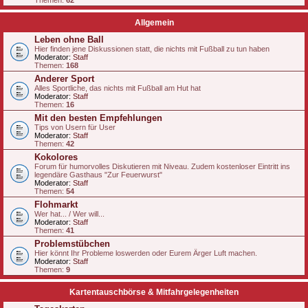
Themen:
62
Allgemein
Leben ohne Ball
Hier finden jene Diskussionen statt, die nichts mit Fußball zu tun haben
Moderator:
Staff
Themen:
168
Anderer Sport
Alles Sportliche, das nichts mit Fußball am Hut hat
Moderator:
Staff
Themen:
16
Mit den besten Empfehlungen
Tips von Usern für User
Moderator:
Staff
Themen:
42
Kokolores
Forum für humorvolles Diskutieren mit Niveau. Zudem kostenloser Eintritt ins
legendäre Gasthaus "Zur Feuerwurst"
Moderator:
Staff
Themen:
54
Flohmarkt
Wer hat... / Wer will...
Moderator:
Staff
Themen:
41
Problemstübchen
Hier könnt Ihr Probleme loswerden oder Eurem Ärger Luft machen.
Moderator:
Staff
Themen:
9
Kartentauschbörse & Mitfahrgelegenheiten