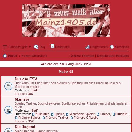
Schnellzugriff ▼
FAQ
Netiquette
Registrieren
Anmelden
Portal
Foren-Übersicht
|
Aktive Themen
|
Ungelesene Beiträge
Aktuelle Zeit: Sa 8. Aug 2026, 19:57
Mainz 05
Nur der FSV
Hier könnt Ihr Euch über den aktuellen Spieltag und alles rund um unseren
Verein unterhalten
Moderator:
Staff
Themen:
867
Mainzer
Spieler, Trainer, Sportdirektoren, Stadionsprecher, Präsidenten und alle anderen
auch
Moderator:
Staff
Unterforen:
Nullfünfer
,
Spieler
,
Verliehene Spieler
,
Trainer
,
Offizielle
,
Frühere Spieler
,
Frühere Trainer
,
Frühere Offizielle
Themen:
352
Die Jugend
Alles über die Jugend hier rein.