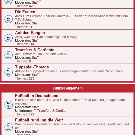
Moderator:
Staff
Themen:
426
Die Frauen
Alles zum Frauenfußball bei Mainz 05 - und der früheren Kooperation mit dem
TSV Schott
Moderator:
Staff
Themen:
11
Auf den Rängen
Alles, was den Fan beschäftigt und bewegt.
Moderator:
Staff
Themen:
141
Transfers & Gerüchte
Alle Transfers und Gerüchte von 05
Moderator:
Staff
Themen:
8
Tippspiel-Threads
Ablage für Tippspielthreads aus vorangegangenden Hin- und Rückrunden
Moderator:
Staff
Themen:
273
Fußball allgemein
Fußball in Deutschland
Hier kann sich über alles, was im deutschen Fußball passiert, ausgetauscht
werden.
Moderator:
Staff
Unterforum:
Transfers & Gerüchte - national
Themen:
122
Fußball rund um die Welt
Was passiert bei anderen Teams in der Welt? Trainerwechsel, Spielerwechsel
etc.
Moderator:
Staff