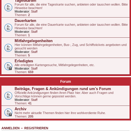
Tageskarten
Forum für alle, die eine Tageskarte suchen, anbieten oder tauschen wollen. Bitte
Hinweise beachten!
Moderator:
Staff
Themen:
2
Dauerkarten
Forum für alle, die eine Dauerkarte suchen, anbieten oder tauschen wollen. Bitte
Hinweise beachten!
Moderator:
Staff
Themen:
1
Mitfahrgelegenheiten
Hier können Mitfahrgelegenheiten, Bus-, Zug, und Schiffstickets angeboten und
gesucht werden
Moderator:
Staff
Themen:
5
Erledigtes
Alle erledigten Kartengesuche, Mitfahrgelegenheiten, etc.
Moderator:
Staff
Themen:
659
Forum
Beiträge, Fragen & Ankündigungen rund um's Forum
Offizielle Ankündigungen finden ihren Platz hier. Aber auch Fragen und
Vorschläge können gerne gepostet werden.
Moderator:
Staff
Themen:
41
Archiv
Nicht mehr aktuelle Themen finden hier ihre wohlverdiente Ruhe.
Themen:
205
ANMELDEN
•
REGISTRIEREN