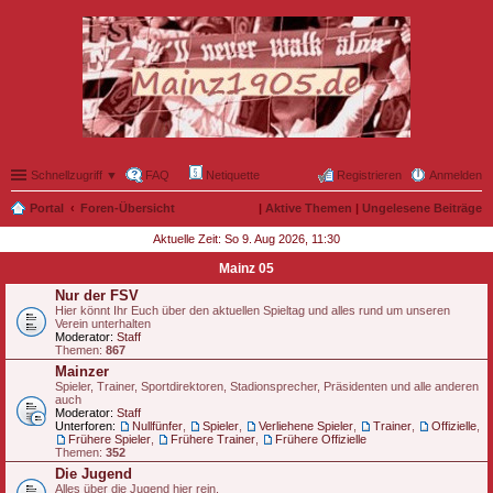
Schnellzugriff ▼
FAQ
Netiquette
Registrieren
Anmelden
Portal
Foren-Übersicht
|
Aktive Themen
|
Ungelesene Beiträge
Aktuelle Zeit: So 9. Aug 2026, 11:30
Mainz 05
Nur der FSV
Hier könnt Ihr Euch über den aktuellen Spieltag und alles rund um unseren
Verein unterhalten
Moderator:
Staff
Themen:
867
Mainzer
Spieler, Trainer, Sportdirektoren, Stadionsprecher, Präsidenten und alle anderen
auch
Moderator:
Staff
Unterforen:
Nullfünfer
,
Spieler
,
Verliehene Spieler
,
Trainer
,
Offizielle
,
Frühere Spieler
,
Frühere Trainer
,
Frühere Offizielle
Themen:
352
Die Jugend
Alles über die Jugend hier rein.