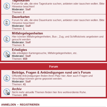
Tageskarten
Forum für alle, die eine Tageskarte suchen, anbieten oder tauschen wollen. Bitte
Hinweise beachten!
Moderator:
Staff
Themen:
2
Dauerkarten
Forum für alle, die eine Dauerkarte suchen, anbieten oder tauschen wollen. Bitte
Hinweise beachten!
Moderator:
Staff
Themen:
1
Mitfahrgelegenheiten
Hier können Mitfahrgelegenheiten, Bus-, Zug, und Schiffstickets angeboten und
gesucht werden
Moderator:
Staff
Themen:
5
Erledigtes
Alle erledigten Kartengesuche, Mitfahrgelegenheiten, etc.
Moderator:
Staff
Themen:
659
Forum
Beiträge, Fragen & Ankündigungen rund um's Forum
Offizielle Ankündigungen finden ihren Platz hier. Aber auch Fragen und
Vorschläge können gerne gepostet werden.
Moderator:
Staff
Themen:
41
Archiv
Nicht mehr aktuelle Themen finden hier ihre wohlverdiente Ruhe.
Themen:
205
ANMELDEN
•
REGISTRIEREN