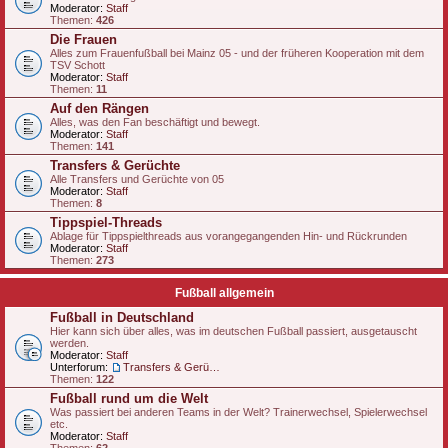
Moderator:
Staff
Themen:
426
Die Frauen
Alles zum Frauenfußball bei Mainz 05 - und der früheren Kooperation mit dem
TSV Schott
Moderator:
Staff
Themen:
11
Auf den Rängen
Alles, was den Fan beschäftigt und bewegt.
Moderator:
Staff
Themen:
141
Transfers & Gerüchte
Alle Transfers und Gerüchte von 05
Moderator:
Staff
Themen:
8
Tippspiel-Threads
Ablage für Tippspielthreads aus vorangegangenden Hin- und Rückrunden
Moderator:
Staff
Themen:
273
Fußball allgemein
Fußball in Deutschland
Hier kann sich über alles, was im deutschen Fußball passiert, ausgetauscht
werden.
Moderator:
Staff
Unterforum:
Transfers & Gerüchte - national
Themen:
122
Fußball rund um die Welt
Was passiert bei anderen Teams in der Welt? Trainerwechsel, Spielerwechsel
etc.
Moderator:
Staff