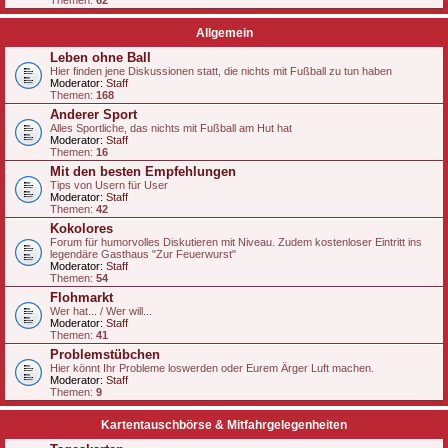
Themen:
62
Allgemein
Leben ohne Ball
Hier finden jene Diskussionen statt, die nichts mit Fußball zu tun haben
Moderator:
Staff
Themen:
168
Anderer Sport
Alles Sportliche, das nichts mit Fußball am Hut hat
Moderator:
Staff
Themen:
16
Mit den besten Empfehlungen
Tips von Usern für User
Moderator:
Staff
Themen:
42
Kokolores
Forum für humorvolles Diskutieren mit Niveau. Zudem kostenloser Eintritt ins
legendäre Gasthaus "Zur Feuerwurst"
Moderator:
Staff
Themen:
54
Flohmarkt
Wer hat... / Wer will...
Moderator:
Staff
Themen:
41
Problemstübchen
Hier könnt Ihr Probleme loswerden oder Eurem Ärger Luft machen.
Moderator:
Staff
Themen:
9
Kartentauschbörse & Mitfahrgelegenheiten