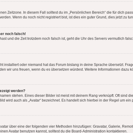
en Zeitzone. In diesem Fall solltest du im „Persönlichen Bereich“ die für dich passe
den. Wenn du noch nicht registriert bist, ist dies ein guter Grund, dies jetzt zu tun
mer noch falsch!
t hast und die Zeit trotzdem noch falsch ist, geht die Uhr des Servers vermutlich fal
t installiert oder niemand hat das Forum bislang in deine Sprache übersetzt. Frag
, würden wir uns freuen, wenn du es übersetzen würdest. Weitere Informationen dazu
gezeigt werden?
amen stehen. Eines dieser Bilder ist meist mit deinem Rang verknüpft: Oft sind di
ld wird auch als „Avatar“ bezeichnet. Es handelt sich hierbei in der Regel um ein
 Avatar über eine der folgenden vier Methoden hinzufügen: Gravatar, Galerie, Rem
en Avatar benutzen kannst, solltest du die Board-Administration kontaktieren.