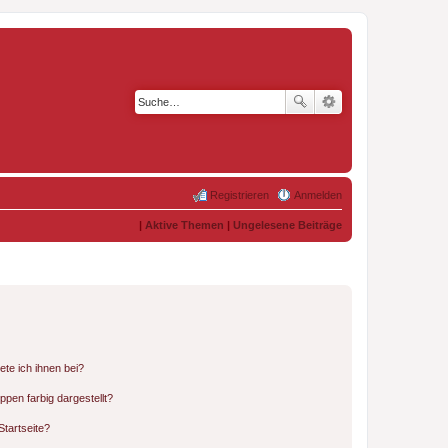
Registrieren
Anmelden
|
Aktive Themen
|
Ungelesene Beiträge
ete ich ihnen bei?
en farbig dargestellt?
tartseite?