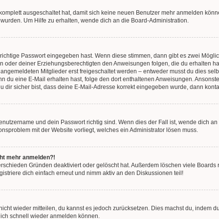
g komplett ausgeschaltet hat, damit sich keine neuen Benutzer mehr anmelden könn
 wurden. Um Hilfe zu erhalten, wende dich an die Board-Administration.
 richtige Passwort eingegeben hast. Wenn diese stimmen, dann gibt es zwei Mögl
tern oder deiner Erziehungsberechtigten den Anweisungen folgen, die du erhalten ha
u angemeldeten Mitglieder erst freigeschaltet werden – entweder musst du dies selbs
. Wenn du eine E-Mail erhalten hast, folge den dort enthaltenen Anweisungen. Ansons
 dir sicher bist, dass deine E-Mail-Adresse korrekt eingegeben wurde, dann kontak
Benutzername und dein Passwort richtig sind. Wenn dies der Fall ist, wende dich a
ionsproblem mit der Website vorliegt, welches ein Administrator lösen muss.
icht mehr anmelden?!
erschieden Gründen deaktiviert oder gelöscht hat. Außerdem löschen viele Boards r
triere dich einfach erneut und nimm aktiv an den Diskussionen teil!
 nicht wieder mitteilen, du kannst es jedoch zurücksetzen. Dies machst du, indem 
 dich schnell wieder anmelden können.