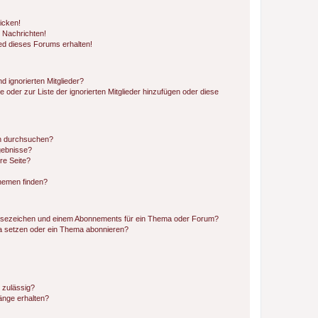
icken!
 Nachrichten!
ed dieses Forums erhalten!
d ignorierten Mitglieder?
e oder zur Liste der ignorierten Mitglieder hinzufügen oder diese
en durchsuchen?
gebnisse?
re Seite?
hemen finden?
esezeichen und einem Abonnements für ein Thema oder Forum?
a setzen oder ein Thema abonnieren?
 zulässig?
hänge erhalten?