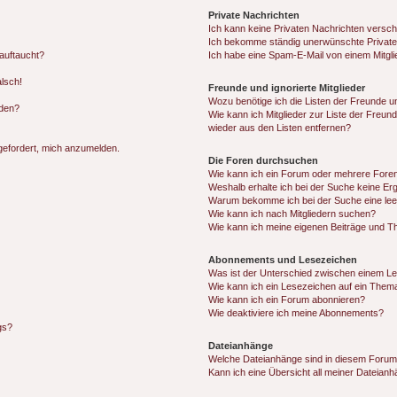
Private Nachrichten
Ich kann keine Privaten Nachrichten versch
Ich bekomme ständig unerwünschte Private
auftaucht?
Ich habe eine Spam-E-Mail von einem Mitgli
alsch!
Freunde und ignorierte Mitglieder
Wozu benötige ich die Listen der Freunde un
rden?
Wie kann ich Mitglieder zur Liste der Freund
wieder aus den Listen entfernen?
fgefordert, mich anzumelden.
Die Foren durchsuchen
Wie kann ich ein Forum oder mehrere For
Weshalb erhalte ich bei der Suche keine Er
Warum bekomme ich bei der Suche eine lee
Wie kann ich nach Mitgliedern suchen?
Wie kann ich meine eigenen Beiträge und T
Abonnements und Lesezeichen
Was ist der Unterschied zwischen einem L
Wie kann ich ein Lesezeichen auf ein Them
Wie kann ich ein Forum abonnieren?
Wie deaktiviere ich meine Abonnements?
gs?
Dateianhänge
Welche Dateianhänge sind in diesem Forum
Kann ich eine Übersicht all meiner Dateian