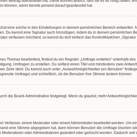
en Beitrag überarbeitet hat. Diese können jedoch, falls sie es für nötig halten, ei
hen können, wenn bereits jemand darauf geantwortet hat.
st eine solche in den Einstellungen in deinem persönlichen Bereich entwerfen. Na
eren. Du kannst eine Signatur auch hinzufügen, indem du in deinem persönlichen 
atur verfassen möchtest, so kannst du dort einfach das Kontrollkästchen „Signatu
s Themas bearbeitest, findest du ein Register „Umfrage erstellen“ unterhalb des F
htigung, Umfragen zu erstellen. Du solltest einen Titel und mindestens zwei Antwo
genen Zeile steht. Du kannst auch unter „Auswahlmöglichkeiten pro Benutzer“ festl
unbegrenzte Umfrage) und schließlich, ob die Benutzer ihre Stimme ändern können.
rch die Board-Administration festgelegt. Wenn du glaubst, mehr Antwortmöglichkei
n Verfasser, einem Moderator oder einem Administrator bearbeitet werden. Um ein
emand eine Stimme abgegeben hat, dann können Benutzer die Umfrage löschen oder 
 Moderatoren oder Administratoren geändert oder gelöscht werden. Dadurch soll 