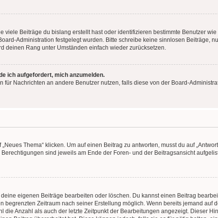
viele Beiträge du bislang erstellt hast oder identifizieren bestimmte Benutzer w
 Board-Administration festgelegt wurden. Bitte schreibe keine sinnlosen Beiträge
wird deinen Rang unter Umständen einfach wieder zurücksetzen.
rde ich aufgefordert, mich anzumelden.
ion für Nachrichten an andere Benutzer nutzen, falls diese von der Board-Administ
„Neues Thema“ klicken. Um auf einen Beitrag zu antworten, musst du auf „Antworte
e Berechtigungen sind jeweils am Ende der Foren- und der Beitragsansicht aufgeliste
r deine eigenen Beiträge bearbeiten oder löschen. Du kannst einen Beitrag bearbe
inen begrenzten Zeitraum nach seiner Erstellung möglich. Wenn bereits jemand auf de
 die Anzahl als auch der letzte Zeitpunkt der Bearbeitungen angezeigt. Dieser Hi