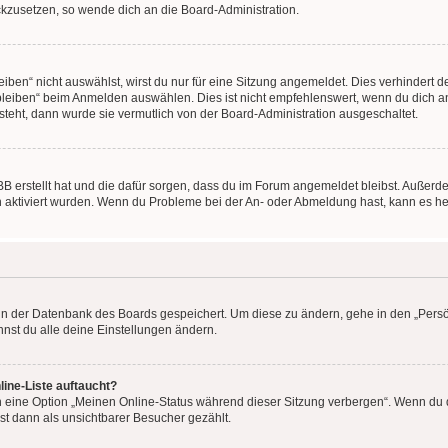
ückzusetzen, so wende dich an die Board-Administration.
en“ nicht auswählst, wirst du nur für eine Sitzung angemeldet. Dies verhindert 
leiben“ beim Anmelden auswählen. Dies ist nicht empfehlenswert, wenn du dich an
 steht, dann wurde sie vermutlich von der Board-Administration ausgeschaltet.
BB erstellt hat und die dafür sorgen, dass du im Forum angemeldet bleibst. Außer
n aktiviert wurden. Wenn du Probleme bei der An- oder Abmeldung hast, kann es he
n in der Datenbank des Boards gespeichert. Um diese zu ändern, gehe in den „Persö
nst du alle deine Einstellungen ändern.
ine-Liste auftaucht?
n eine Option „Meinen Online-Status während dieser Sitzung verbergen“. Wenn du d
st dann als unsichtbarer Besucher gezählt.