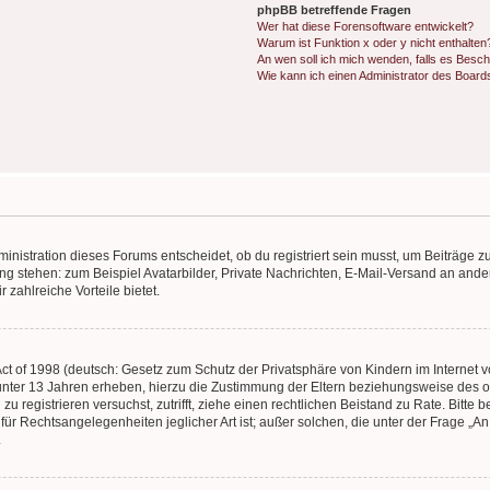
phpBB betreffende Fragen
Wer hat diese Forensoftware entwickelt?
Warum ist Funktion x oder y nicht enthalten
An wen soll ich mich wenden, falls es Besc
Wie kann ich einen Administrator des Board
istration dieses Forums entscheidet, ob du registriert sein musst, um Beiträge zu s
ung stehen: zum Beispiel Avatarbilder, Private Nachrichten, E-Mail-Versand an ander
 zahlreiche Vorteile bietet.
t of 1998 (deutsch: Gesetz zum Schutz der Privatsphäre von Kindern im Internet vo
unter 13 Jahren erheben, hierzu die Zustimmung der Eltern beziehungsweise des o
h zu registrieren versuchst, zutrifft, ziehe einen rechtlichen Beistand zu Rate. Bit
für Rechtsangelegenheiten jeglicher Art ist; außer solchen, die unter der Frage „
.