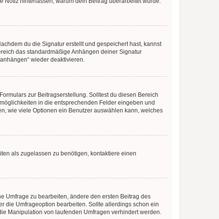
ne Notiz hinterlassen, warum dein Beitrag überarbeitet wurde.
chdem du die Signatur erstellt und gespeichert hast, kannst
Bereich das standardmäßige Anhängen deiner Signatur
r anhängen“ wieder deaktivieren.
ormulars zur Beitragserstellung. Solltest du diesen Bereich
rtmöglichkeiten in die entsprechenden Felder eingeben und
egen, wie viele Optionen ein Benutzer auswählen kann, welches
ten als zugelassen zu benötigen, kontaktiere einen
e Umfrage zu bearbeiten, ändere den ersten Beitrag des
die Umfrageoption bearbeiten. Sollte allerdings schon ein
die Manipulation von laufenden Umfragen verhindert werden.