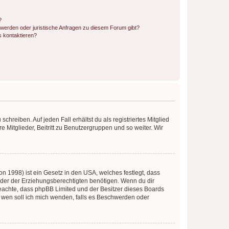
?
hwerden oder juristische Anfragen zu diesem Forum gibt?
s kontaktieren?
chreiben. Auf jeden Fall erhältst du als registriertes Mitglied
e Mitglieder, Beitritt zu Benutzergruppen und so weiter. Wir
n 1998) ist ein Gesetz in den USA, welches festlegt, dass
der der Erziehungsberechtigten benötigen. Wenn du dir
te beachte, dass phpBB Limited und der Besitzer dieses Boards
An wen soll ich mich wenden, falls es Beschwerden oder