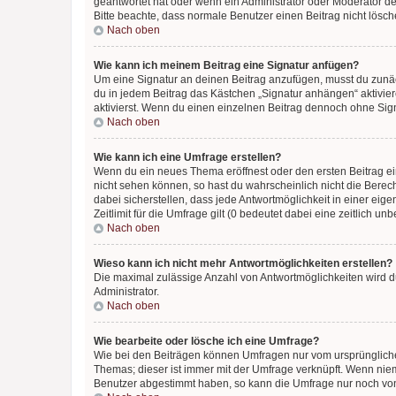
geantwortet hat oder wenn ein Administrator oder Moderator dein
Bitte beachte, dass normale Benutzer einen Beitrag nicht lösc
Nach oben
Wie kann ich meinem Beitrag eine Signatur anfügen?
Um eine Signatur an deinen Beitrag anzufügen, musst du zunäch
du in jedem Beitrag das Kästchen „Signatur anhängen“ aktivi
aktivierst. Wenn du einen einzelnen Beitrag dennoch ohne Sign
Nach oben
Wie kann ich eine Umfrage erstellen?
Wenn du ein neues Thema eröffnest oder den ersten Beitrag eine
nicht sehen können, so hast du wahrscheinlich nicht die Berec
dabei sicherstellen, dass jede Antwortmöglichkeit in einer ei
Zeitlimit für die Umfrage gilt (0 bedeutet dabei eine zeitlich 
Nach oben
Wieso kann ich nicht mehr Antwortmöglichkeiten erstellen?
Die maximal zulässige Anzahl von Antwortmöglichkeiten wird du
Administrator.
Nach oben
Wie bearbeite oder lösche ich eine Umfrage?
Wie bei den Beiträgen können Umfragen nur vom ursprüngliche
Themas; dieser ist immer mit der Umfrage verknüpft. Wenn ni
Benutzer abgestimmt haben, so kann die Umfrage nur noch von