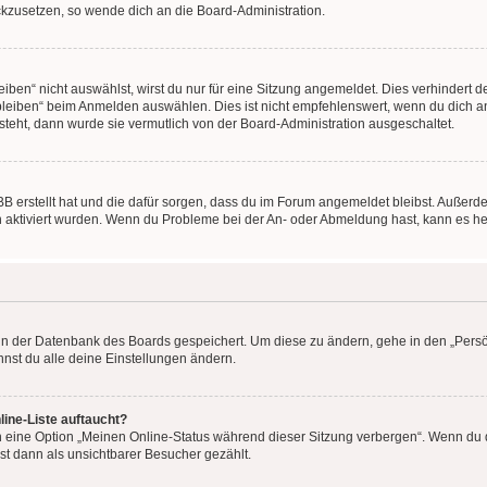
ückzusetzen, so wende dich an die Board-Administration.
en“ nicht auswählst, wirst du nur für eine Sitzung angemeldet. Dies verhindert 
leiben“ beim Anmelden auswählen. Dies ist nicht empfehlenswert, wenn du dich an
 steht, dann wurde sie vermutlich von der Board-Administration ausgeschaltet.
BB erstellt hat und die dafür sorgen, dass du im Forum angemeldet bleibst. Außer
n aktiviert wurden. Wenn du Probleme bei der An- oder Abmeldung hast, kann es he
n in der Datenbank des Boards gespeichert. Um diese zu ändern, gehe in den „Persö
nst du alle deine Einstellungen ändern.
ine-Liste auftaucht?
n eine Option „Meinen Online-Status während dieser Sitzung verbergen“. Wenn du d
st dann als unsichtbarer Besucher gezählt.