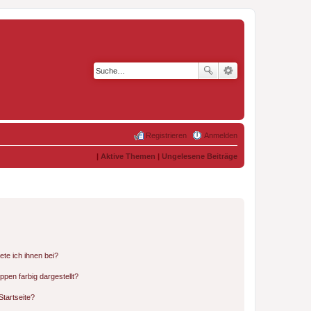
Registrieren
Anmelden
|
Aktive Themen
|
Ungelesene Beiträge
ete ich ihnen bei?
en farbig dargestellt?
tartseite?