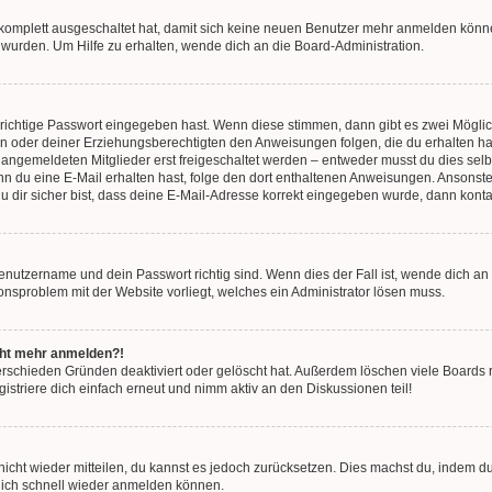
g komplett ausgeschaltet hat, damit sich keine neuen Benutzer mehr anmelden könn
 wurden. Um Hilfe zu erhalten, wende dich an die Board-Administration.
 richtige Passwort eingegeben hast. Wenn diese stimmen, dann gibt es zwei Mögl
tern oder deiner Erziehungsberechtigten den Anweisungen folgen, die du erhalten ha
u angemeldeten Mitglieder erst freigeschaltet werden – entweder musst du dies selbs
. Wenn du eine E-Mail erhalten hast, folge den dort enthaltenen Anweisungen. Ansons
 dir sicher bist, dass deine E-Mail-Adresse korrekt eingegeben wurde, dann kontak
Benutzername und dein Passwort richtig sind. Wenn dies der Fall ist, wende dich a
ionsproblem mit der Website vorliegt, welches ein Administrator lösen muss.
icht mehr anmelden?!
erschieden Gründen deaktiviert oder gelöscht hat. Außerdem löschen viele Boards r
triere dich einfach erneut und nimm aktiv an den Diskussionen teil!
 nicht wieder mitteilen, du kannst es jedoch zurücksetzen. Dies machst du, indem 
 dich schnell wieder anmelden können.