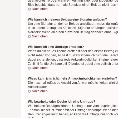
geantwortet hat oder wenn ein Administrator oder Moderator dein
Bitte beachte, dass normale Benutzer einen Beitrag nicht lösc
Nach oben
Wie kann ich meinem Beitrag eine Signatur anfügen?
Um eine Signatur an deinen Beitrag anzufügen, musst du zunäch
du in jedem Beitrag das Kästchen „Signatur anhängen“ aktivi
aktivierst. Wenn du einen einzelnen Beitrag dennoch ohne Sign
Nach oben
Wie kann ich eine Umfrage erstellen?
Wenn du ein neues Thema eröffnest oder den ersten Beitrag eine
nicht sehen können, so hast du wahrscheinlich nicht die Berec
dabei sicherstellen, dass jede Antwortmöglichkeit in einer ei
Zeitlimit für die Umfrage gilt (0 bedeutet dabei eine zeitlich 
Nach oben
Wieso kann ich nicht mehr Antwortmöglichkeiten erstellen?
Die maximal zulässige Anzahl von Antwortmöglichkeiten wird du
Administrator.
Nach oben
Wie bearbeite oder lösche ich eine Umfrage?
Wie bei den Beiträgen können Umfragen nur vom ursprüngliche
Themas; dieser ist immer mit der Umfrage verknüpft. Wenn ni
Benutzer abgestimmt haben, so kann die Umfrage nur noch von