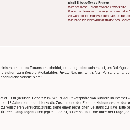
phpBB betreffende Fragen
Wer hat diese Forensoftware entwickelt?
Warum ist Funktion x oder y nicht enthalten
An wen soll ich mich wenden, falls es Besc
Wie kann ich einen Administrator des Board
istration dieses Forums entscheidet, ob du registriert sein musst, um Beiträge zu s
ung stehen: zum Beispiel Avatarbilder, Private Nachrichten, E-Mail-Versand an ander
 zahlreiche Vorteile bietet.
t of 1998 (deutsch: Gesetz zum Schutz der Privatsphäre von Kindern im Internet vo
unter 13 Jahren erheben, hierzu die Zustimmung der Eltern beziehungsweise des o
h zu registrieren versuchst, zutrifft, ziehe einen rechtlichen Beistand zu Rate. Bit
für Rechtsangelegenheiten jeglicher Art ist; außer solchen, die unter der Frage „
.