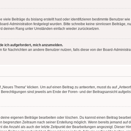
viele Beiträge du bislang erstellt hast oder identifizieren bestimmte Benutzer w
 Board-Administration festgelegt wurden. Bitte schreibe keine sinnlosen Beiträge
wird deinen Rang unter Umständen einfach wieder zurücksetzen.
rde ich aufgefordert, mich anzumelden.
ion für Nachrichten an andere Benutzer nutzen, falls diese von der Board-Administ
„Neues Thema“ klicken. Um auf einen Beitrag zu antworten, musst du auf „Antworte
e Berechtigungen sind jeweils am Ende der Foren- und der Beitragsansicht aufgeliste
r deine eigenen Beiträge bearbeiten oder löschen. Du kannst einen Beitrag bearbe
inen begrenzten Zeitraum nach seiner Erstellung möglich. Wenn bereits jemand auf de
 die Anzahl als auch der letzte Zeitpunkt der Bearbeitungen angezeigt. Dieser Hi