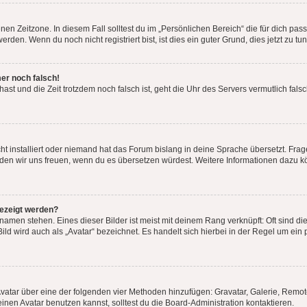
en Zeitzone. In diesem Fall solltest du im „Persönlichen Bereich“ die für dich passe
den. Wenn du noch nicht registriert bist, ist dies ein guter Grund, dies jetzt zu tun
mer noch falsch!
t hast und die Zeit trotzdem noch falsch ist, geht die Uhr des Servers vermutlich fal
t installiert oder niemand hat das Forum bislang in deine Sprache übersetzt. Frag
, würden wir uns freuen, wenn du es übersetzen würdest. Weitere Informationen dazu
gezeigt werden?
amen stehen. Eines dieser Bilder ist meist mit deinem Rang verknüpft: Oft sind di
ld wird auch als „Avatar“ bezeichnet. Es handelt sich hierbei in der Regel um ein
 Avatar über eine der folgenden vier Methoden hinzufügen: Gravatar, Galerie, Rem
en Avatar benutzen kannst, solltest du die Board-Administration kontaktieren.