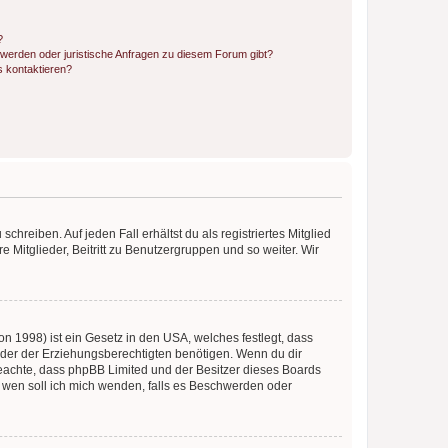
?
hwerden oder juristische Anfragen zu diesem Forum gibt?
s kontaktieren?
chreiben. Auf jeden Fall erhältst du als registriertes Mitglied
e Mitglieder, Beitritt zu Benutzergruppen und so weiter. Wir
n 1998) ist ein Gesetz in den USA, welches festlegt, dass
der der Erziehungsberechtigten benötigen. Wenn du dir
te beachte, dass phpBB Limited und der Besitzer dieses Boards
An wen soll ich mich wenden, falls es Beschwerden oder