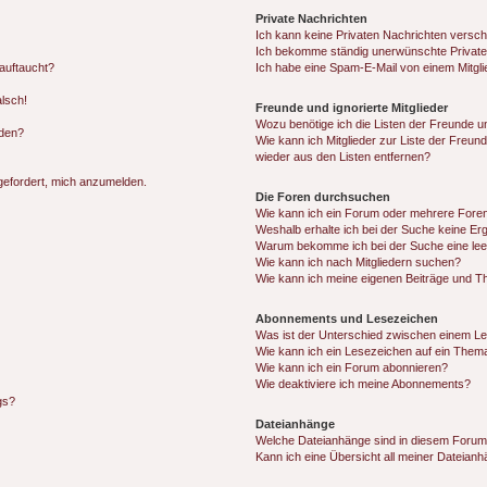
Private Nachrichten
Ich kann keine Privaten Nachrichten versch
Ich bekomme ständig unerwünschte Private
auftaucht?
Ich habe eine Spam-E-Mail von einem Mitgli
alsch!
Freunde und ignorierte Mitglieder
Wozu benötige ich die Listen der Freunde un
rden?
Wie kann ich Mitglieder zur Liste der Freund
wieder aus den Listen entfernen?
fgefordert, mich anzumelden.
Die Foren durchsuchen
Wie kann ich ein Forum oder mehrere For
Weshalb erhalte ich bei der Suche keine Er
Warum bekomme ich bei der Suche eine lee
Wie kann ich nach Mitgliedern suchen?
Wie kann ich meine eigenen Beiträge und T
Abonnements und Lesezeichen
Was ist der Unterschied zwischen einem L
Wie kann ich ein Lesezeichen auf ein Them
Wie kann ich ein Forum abonnieren?
Wie deaktiviere ich meine Abonnements?
gs?
Dateianhänge
Welche Dateianhänge sind in diesem Forum
Kann ich eine Übersicht all meiner Dateian