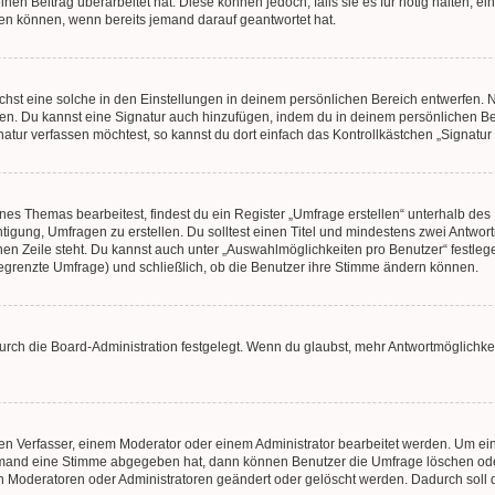
en Beitrag überarbeitet hat. Diese können jedoch, falls sie es für nötig halten, ei
hen können, wenn bereits jemand darauf geantwortet hat.
st eine solche in den Einstellungen in deinem persönlichen Bereich entwerfen. Na
eren. Du kannst eine Signatur auch hinzufügen, indem du in deinem persönlichen 
atur verfassen möchtest, so kannst du dort einfach das Kontrollkästchen „Signatu
s Themas bearbeitest, findest du ein Register „Umfrage erstellen“ unterhalb des F
htigung, Umfragen zu erstellen. Du solltest einen Titel und mindestens zwei Antwo
genen Zeile steht. Du kannst auch unter „Auswahlmöglichkeiten pro Benutzer“ festl
unbegrenzte Umfrage) und schließlich, ob die Benutzer ihre Stimme ändern können.
rch die Board-Administration festgelegt. Wenn du glaubst, mehr Antwortmöglichkei
n Verfasser, einem Moderator oder einem Administrator bearbeitet werden. Um ein
emand eine Stimme abgegeben hat, dann können Benutzer die Umfrage löschen oder 
 Moderatoren oder Administratoren geändert oder gelöscht werden. Dadurch soll 