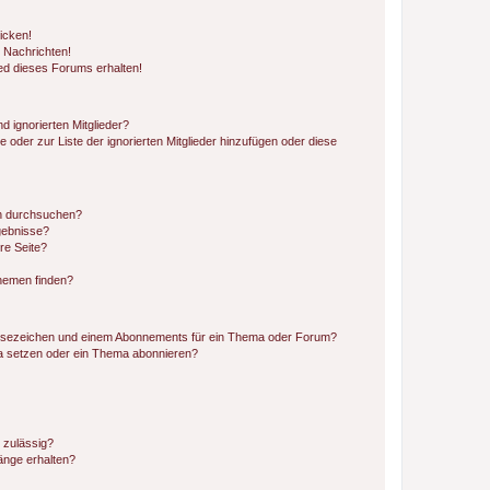
icken!
 Nachrichten!
ed dieses Forums erhalten!
d ignorierten Mitglieder?
e oder zur Liste der ignorierten Mitglieder hinzufügen oder diese
en durchsuchen?
gebnisse?
re Seite?
hemen finden?
esezeichen und einem Abonnements für ein Thema oder Forum?
a setzen oder ein Thema abonnieren?
 zulässig?
hänge erhalten?