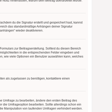
ne Notiz hinterlassen, warum dein Beitrag überarbeitet wurde.
chdem du die Signatur erstellt und gespeichert hast, kannst
Bereich das standardmäßige Anhängen deiner Signatur
r anhängen“ wieder deaktivieren.
ormulars zur Beitragserstellung. Solltest du diesen Bereich
rtmöglichkeiten in die entsprechenden Felder eingeben und
egen, wie viele Optionen ein Benutzer auswählen kann, welches
ten als zugelassen zu benötigen, kontaktiere einen
e Umfrage zu bearbeiten, ändere den ersten Beitrag des
die Umfrageoption bearbeiten. Sollte allerdings schon ein
die Manipulation von laufenden Umfragen verhindert werden.