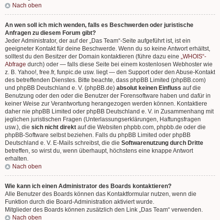
Nach oben
An wen soll ich mich wenden, falls es Beschwerden oder juristische
Anfragen zu diesem Forum gibt?
Jeder Administrator, der auf der „Das Team“-Seite aufgeführt ist, ist ein
geeigneter Kontakt für deine Beschwerde. Wenn du so keine Antwort erhältst,
solltest du den Besitzer der Domain kontaktieren (führe dazu eine
„WHOIS“-
Abfrage
durch) oder — falls diese Seite bei einem kostenlosen Webhoster wie
z. B. Yahoo!, free.fr, funpic.de usw. liegt — den Support oder den Abuse-Kontakt
des betreffenden Dienstes. Bitte beachte, dass phpBB Limited (phpBB.com)
und phpBB Deutschland e. V. (phpBB.de)
absolut keinen Einfluss
auf die
Benutzung oder den oder die Benutzer der Forensoftware haben und dafür in
keiner Weise zur Verantwortung herangezogen werden können. Kontaktiere
daher nie phpBB Limited oder phpBB Deutschland e. V. in Zusammenhang mit
jeglichen juristischen Fragen (Unterlassungserklärungen, Haftungsfragen
usw.), die
sich nicht direkt
auf die Websiten phpbb.com, phpbb.de oder die
phpBB-Software selbst beziehen. Falls du phpBB Limited oder phpBB
Deutschland e. V. E-Mails schreibst, die die
Softwarenutzung durch Dritte
betreffen, so wirst du, wenn überhaupt, höchstens eine knappe Antwort
erhalten.
Nach oben
Wie kann ich einen Administrator des Boards kontaktieren?
Alle Benutzer des Boards können das Kontaktformular nutzen, wenn die
Funktion durch die Board-Administration aktiviert wurde.
Mitglieder des Boards können zusätzlich den Link „Das Team“ verwenden.
Nach oben