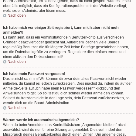
Board-Administrator, um sicherzugehen, dass du nicht gesperrt wurdest. Es ist
ebenfalls möglich, dass ein Konfigurationsproblem mit der Website vorliegt,
welches ein Administrator lösen muss.
Nach oben
Ich habe mich vor einiger Zeit registriert, kann mich aber nicht mehr
anmelden?!
Es kann sein, dass ein Administrator dein Benutzerkonto aus verschieden
Gründen deaktiviert oder gelöscht hat. Außerdem löschen viele Boards
regelmäßig Benutzer, die für längere Zeit keine Beiträge geschrieben haben,
um die Datenbankgröße zu verringern. Registriere dich einfach erneut und
nimm aktiv an den Diskussionen teil!
Nach oben
Ich habe mein Passwort vergessen!
Das ist nicht schlimm! Wir können dir zwar dein altes Passwort nicht wieder
mitteilen, du kannst es jedoch zurücksetzen. Dies machst du, indem du auf der
Anmelde-Seite auf „Ich habe mein Passwort vergessen“ klickst und den
Anweisungen folgst. So solltest du dich schnell wieder anmelden können.
Solltest du trotzdem nicht in der Lage sein, dein Passwort zurückzusetzen, so
wende dich an die Board-Administration.
Nach oben
Warum werde ich automatisch abgemeldet?
Wenn du beim Anmelden das Kontrollkästchen „Angemeldet bleiben“ nicht
auswählst, wirst du nur für eine Sitzung angemeldet. Dies verhindert den
Missbrauch deines Benutzerkontos durch einen Dritten. Um angemeldet zu