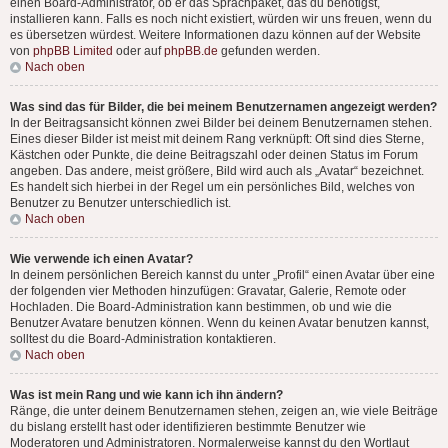
einen Board-Administrator, ob er das Sprachpaket, das du benötigst,
installieren kann. Falls es noch nicht existiert, würden wir uns freuen, wenn du
es übersetzen würdest. Weitere Informationen dazu können auf der Website
von
phpBB Limited
oder auf
phpBB.de
gefunden werden.
Nach oben
Was sind das für Bilder, die bei meinem Benutzernamen angezeigt werden?
In der Beitragsansicht können zwei Bilder bei deinem Benutzernamen stehen.
Eines dieser Bilder ist meist mit deinem Rang verknüpft: Oft sind dies Sterne,
Kästchen oder Punkte, die deine Beitragszahl oder deinen Status im Forum
angeben. Das andere, meist größere, Bild wird auch als „Avatar“ bezeichnet.
Es handelt sich hierbei in der Regel um ein persönliches Bild, welches von
Benutzer zu Benutzer unterschiedlich ist.
Nach oben
Wie verwende ich einen Avatar?
In deinem persönlichen Bereich kannst du unter „Profil“ einen Avatar über eine
der folgenden vier Methoden hinzufügen: Gravatar, Galerie, Remote oder
Hochladen. Die Board-Administration kann bestimmen, ob und wie die
Benutzer Avatare benutzen können. Wenn du keinen Avatar benutzen kannst,
solltest du die Board-Administration kontaktieren.
Nach oben
Was ist mein Rang und wie kann ich ihn ändern?
Ränge, die unter deinem Benutzernamen stehen, zeigen an, wie viele Beiträge
du bislang erstellt hast oder identifizieren bestimmte Benutzer wie
Moderatoren und Administratoren. Normalerweise kannst du den Wortlaut