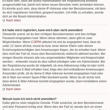
Es kann sein, dass die Board-Administration die Registrierung komplett
ausgeschaltet hat, damit sich keine neuen Benutzer mehr anmelden können.
Es könnte auch sein, dass deine IP-Adresse oder der Benutzername, mit dem
du dich registrieren möchtest, gesperrt wurden. Um Hilfe zu erhalten, wende
dich an die Board-Administration.
Nach oben
Ich habe mich registriert, kann mich aber nicht anmelden!
Überprüfe zuerst, ob du den richtigen Benutzernamen und das richtige
Passwort eingegeben hast. Wenn diese stimmen, dann gibt es zwei
Möglichkeiten. Wenn
COPPA
aktiviert ist und du angegeben hast, dass du
unter 13 Jahre alt bist, musst du bzw. einer deiner Eltern oder deiner
Erziehungsberechtigten den Anweisungen folgen, die du erhalten hast. Wenn
dies nicht der Fall ist, muss dein Benutzerkonto vielleicht aktiviert werden. Bei
einigen Boards müssen alle neu angemeldeten Mitglieder erst freigeschaltet
werden – entweder musst du dies selbst erledigen oder ein Administrator. Bei
der Registrierung wurde dir mitgeteilt, ob eine Aktivierung nötig ist oder nicht.
Wenn du eine E-Mail erhalten hast, folge den dort enthaltenen Anweisungen.
Ansonsten prüfe, ob du deine E-Mail-Adresse korrekt eingegeben hast oder
die E-Mail von einem Spam-Filter blockiert wurde. Wenn du dir sicher bist,
dass deine E-Mail-Adresse korrekt eingegeben wurde, dann kontaktiere einen
Administrator.
Nach oben
Warum kann ich mich nicht anmelden?
Dafür gibt es viele mögliche Gründe. Prüfe zunächst, ob dein Benutzername
und dein Passwort richtig sind. Wenn dies der Fall ist, wende dich an einen