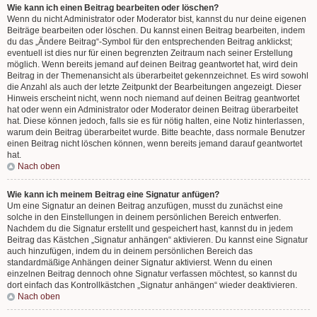
Wie kann ich einen Beitrag bearbeiten oder löschen?
Wenn du nicht Administrator oder Moderator bist, kannst du nur deine eigenen
Beiträge bearbeiten oder löschen. Du kannst einen Beitrag bearbeiten, indem
du das „Ändere Beitrag“-Symbol für den entsprechenden Beitrag anklickst;
eventuell ist dies nur für einen begrenzten Zeitraum nach seiner Erstellung
möglich. Wenn bereits jemand auf deinen Beitrag geantwortet hat, wird dein
Beitrag in der Themenansicht als überarbeitet gekennzeichnet. Es wird sowohl
die Anzahl als auch der letzte Zeitpunkt der Bearbeitungen angezeigt. Dieser
Hinweis erscheint nicht, wenn noch niemand auf deinen Beitrag geantwortet
hat oder wenn ein Administrator oder Moderator deinen Beitrag überarbeitet
hat. Diese können jedoch, falls sie es für nötig halten, eine Notiz hinterlassen,
warum dein Beitrag überarbeitet wurde. Bitte beachte, dass normale Benutzer
einen Beitrag nicht löschen können, wenn bereits jemand darauf geantwortet
hat.
Nach oben
Wie kann ich meinem Beitrag eine Signatur anfügen?
Um eine Signatur an deinen Beitrag anzufügen, musst du zunächst eine
solche in den Einstellungen in deinem persönlichen Bereich entwerfen.
Nachdem du die Signatur erstellt und gespeichert hast, kannst du in jedem
Beitrag das Kästchen „Signatur anhängen“ aktivieren. Du kannst eine Signatur
auch hinzufügen, indem du in deinem persönlichen Bereich das
standardmäßige Anhängen deiner Signatur aktivierst. Wenn du einen
einzelnen Beitrag dennoch ohne Signatur verfassen möchtest, so kannst du
dort einfach das Kontrollkästchen „Signatur anhängen“ wieder deaktivieren.
Nach oben