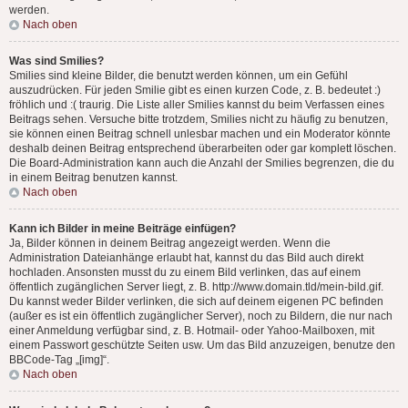
werden.
Nach oben
Was sind Smilies?
Smilies sind kleine Bilder, die benutzt werden können, um ein Gefühl
auszudrücken. Für jeden Smilie gibt es einen kurzen Code, z. B. bedeutet :)
fröhlich und :( traurig. Die Liste aller Smilies kannst du beim Verfassen eines
Beitrags sehen. Versuche bitte trotzdem, Smilies nicht zu häufig zu benutzen,
sie können einen Beitrag schnell unlesbar machen und ein Moderator könnte
deshalb deinen Beitrag entsprechend überarbeiten oder gar komplett löschen.
Die Board-Administration kann auch die Anzahl der Smilies begrenzen, die du
in einem Beitrag benutzen kannst.
Nach oben
Kann ich Bilder in meine Beiträge einfügen?
Ja, Bilder können in deinem Beitrag angezeigt werden. Wenn die
Administration Dateianhänge erlaubt hat, kannst du das Bild auch direkt
hochladen. Ansonsten musst du zu einem Bild verlinken, das auf einem
öffentlich zugänglichen Server liegt, z. B. http://www.domain.tld/mein-bild.gif.
Du kannst weder Bilder verlinken, die sich auf deinem eigenen PC befinden
(außer es ist ein öffentlich zugänglicher Server), noch zu Bildern, die nur nach
einer Anmeldung verfügbar sind, z. B. Hotmail- oder Yahoo-Mailboxen, mit
einem Passwort geschützte Seiten usw. Um das Bild anzuzeigen, benutze den
BBCode-Tag „[img]“.
Nach oben