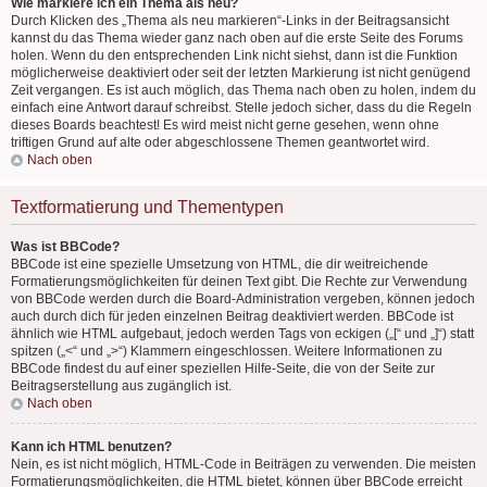
Wie markiere ich ein Thema als neu?
Durch Klicken des „Thema als neu markieren“-Links in der Beitragsansicht
kannst du das Thema wieder ganz nach oben auf die erste Seite des Forums
holen. Wenn du den entsprechenden Link nicht siehst, dann ist die Funktion
möglicherweise deaktiviert oder seit der letzten Markierung ist nicht genügend
Zeit vergangen. Es ist auch möglich, das Thema nach oben zu holen, indem du
einfach eine Antwort darauf schreibst. Stelle jedoch sicher, dass du die Regeln
dieses Boards beachtest! Es wird meist nicht gerne gesehen, wenn ohne
triftigen Grund auf alte oder abgeschlossene Themen geantwortet wird.
Nach oben
Textformatierung und Thementypen
Was ist BBCode?
BBCode ist eine spezielle Umsetzung von HTML, die dir weitreichende
Formatierungsmöglichkeiten für deinen Text gibt. Die Rechte zur Verwendung
von BBCode werden durch die Board-Administration vergeben, können jedoch
auch durch dich für jeden einzelnen Beitrag deaktiviert werden. BBCode ist
ähnlich wie HTML aufgebaut, jedoch werden Tags von eckigen („[“ und „]“) statt
spitzen („<“ und „>“) Klammern eingeschlossen. Weitere Informationen zu
BBCode findest du auf einer speziellen Hilfe-Seite, die von der Seite zur
Beitragserstellung aus zugänglich ist.
Nach oben
Kann ich HTML benutzen?
Nein, es ist nicht möglich, HTML-Code in Beiträgen zu verwenden. Die meisten
Formatierungsmöglichkeiten, die HTML bietet, können über BBCode erreicht