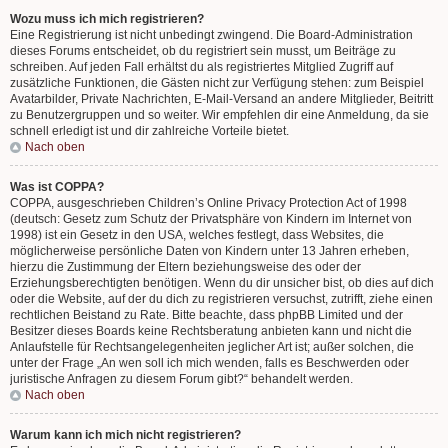
Wozu muss ich mich registrieren?
Eine Registrierung ist nicht unbedingt zwingend. Die Board-Administration
dieses Forums entscheidet, ob du registriert sein musst, um Beiträge zu
schreiben. Auf jeden Fall erhältst du als registriertes Mitglied Zugriff auf
zusätzliche Funktionen, die Gästen nicht zur Verfügung stehen: zum Beispiel
Avatarbilder, Private Nachrichten, E-Mail-Versand an andere Mitglieder, Beitritt
zu Benutzergruppen und so weiter. Wir empfehlen dir eine Anmeldung, da sie
schnell erledigt ist und dir zahlreiche Vorteile bietet.
Nach oben
Was ist COPPA?
COPPA, ausgeschrieben Children’s Online Privacy Protection Act of 1998
(deutsch: Gesetz zum Schutz der Privatsphäre von Kindern im Internet von
1998) ist ein Gesetz in den USA, welches festlegt, dass Websites, die
möglicherweise persönliche Daten von Kindern unter 13 Jahren erheben,
hierzu die Zustimmung der Eltern beziehungsweise des oder der
Erziehungsberechtigten benötigen. Wenn du dir unsicher bist, ob dies auf dich
oder die Website, auf der du dich zu registrieren versuchst, zutrifft, ziehe einen
rechtlichen Beistand zu Rate. Bitte beachte, dass phpBB Limited und der
Besitzer dieses Boards keine Rechtsberatung anbieten kann und nicht die
Anlaufstelle für Rechtsangelegenheiten jeglicher Art ist; außer solchen, die
unter der Frage „An wen soll ich mich wenden, falls es Beschwerden oder
juristische Anfragen zu diesem Forum gibt?“ behandelt werden.
Nach oben
Warum kann ich mich nicht registrieren?