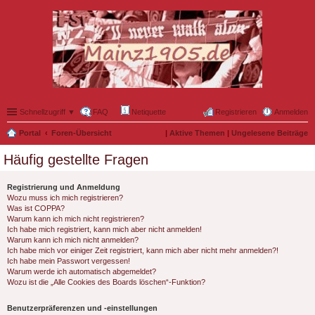
Schnellzugriff ▼
FAQ
Netiquette
Registrieren
Anmelden
Portal
Foren-Übersicht
|
Aktive Themen
|
Ungelesene Beiträge
Häufig gestellte Fragen
Registrierung und Anmeldung
Wozu muss ich mich registrieren?
Was ist COPPA?
Warum kann ich mich nicht registrieren?
Ich habe mich registriert, kann mich aber nicht anmelden!
Warum kann ich mich nicht anmelden?
Ich habe mich vor einiger Zeit registriert, kann mich aber nicht mehr anmelden?!
Ich habe mein Passwort vergessen!
Warum werde ich automatisch abgemeldet?
Wozu ist die „Alle Cookies des Boards löschen“-Funktion?
Benutzerpräferenzen und -einstellungen