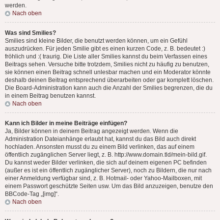
werden.
Nach oben
Was sind Smilies?
Smilies sind kleine Bilder, die benutzt werden können, um ein Gefühl
auszudrücken. Für jeden Smilie gibt es einen kurzen Code, z. B. bedeutet :)
fröhlich und :( traurig. Die Liste aller Smilies kannst du beim Verfassen eines
Beitrags sehen. Versuche bitte trotzdem, Smilies nicht zu häufig zu benutzen,
sie können einen Beitrag schnell unlesbar machen und ein Moderator könnte
deshalb deinen Beitrag entsprechend überarbeiten oder gar komplett löschen.
Die Board-Administration kann auch die Anzahl der Smilies begrenzen, die du
in einem Beitrag benutzen kannst.
Nach oben
Kann ich Bilder in meine Beiträge einfügen?
Ja, Bilder können in deinem Beitrag angezeigt werden. Wenn die
Administration Dateianhänge erlaubt hat, kannst du das Bild auch direkt
hochladen. Ansonsten musst du zu einem Bild verlinken, das auf einem
öffentlich zugänglichen Server liegt, z. B. http://www.domain.tld/mein-bild.gif.
Du kannst weder Bilder verlinken, die sich auf deinem eigenen PC befinden
(außer es ist ein öffentlich zugänglicher Server), noch zu Bildern, die nur nach
einer Anmeldung verfügbar sind, z. B. Hotmail- oder Yahoo-Mailboxen, mit
einem Passwort geschützte Seiten usw. Um das Bild anzuzeigen, benutze den
BBCode-Tag „[img]“.
Nach oben