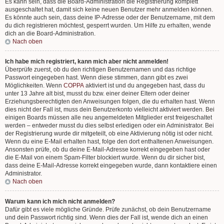
Es kann sein, dass die Board-Administration die Registrierung komplett
ausgeschaltet hat, damit sich keine neuen Benutzer mehr anmelden können.
Es könnte auch sein, dass deine IP-Adresse oder der Benutzername, mit dem
du dich registrieren möchtest, gesperrt wurden. Um Hilfe zu erhalten, wende
dich an die Board-Administration.
Nach oben
Ich habe mich registriert, kann mich aber nicht anmelden!
Überprüfe zuerst, ob du den richtigen Benutzernamen und das richtige
Passwort eingegeben hast. Wenn diese stimmen, dann gibt es zwei
Möglichkeiten. Wenn
COPPA
aktiviert ist und du angegeben hast, dass du
unter 13 Jahre alt bist, musst du bzw. einer deiner Eltern oder deiner
Erziehungsberechtigten den Anweisungen folgen, die du erhalten hast. Wenn
dies nicht der Fall ist, muss dein Benutzerkonto vielleicht aktiviert werden. Bei
einigen Boards müssen alle neu angemeldeten Mitglieder erst freigeschaltet
werden – entweder musst du dies selbst erledigen oder ein Administrator. Bei
der Registrierung wurde dir mitgeteilt, ob eine Aktivierung nötig ist oder nicht.
Wenn du eine E-Mail erhalten hast, folge den dort enthaltenen Anweisungen.
Ansonsten prüfe, ob du deine E-Mail-Adresse korrekt eingegeben hast oder
die E-Mail von einem Spam-Filter blockiert wurde. Wenn du dir sicher bist,
dass deine E-Mail-Adresse korrekt eingegeben wurde, dann kontaktiere einen
Administrator.
Nach oben
Warum kann ich mich nicht anmelden?
Dafür gibt es viele mögliche Gründe. Prüfe zunächst, ob dein Benutzername
und dein Passwort richtig sind. Wenn dies der Fall ist, wende dich an einen