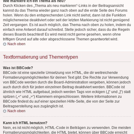
Wie markiere ich ein Thema als neu?
Durch Klicken des „Thema als neu markieren“-Links in der Beitragsansicht
kannst du das Thema wieder ganz nach oben auf die erste Seite des Forums
holen. Wenn du den entsprechenden Link nicht siehst, dann ist die Funktion
möglicherweise deaktiviert oder seit der letzten Markierung ist nicht genügend
Zeit vergangen. Es ist auch möglich, das Thema nach oben zu holen, indem du
einfach eine Antwort darauf schreibst. Stelle jedoch sicher, dass du die Regeln
dieses Boards beachtest! Es wird meist nicht gerne gesehen, wenn ohne
triftigen Grund auf alte oder abgeschlossene Themen geantwortet wird.
Nach oben
Textformatierung und Thementypen
Was ist BBCode?
BBCode ist eine spezielle Umsetzung von HTML, die dir weitreichende
Formatierungsmöglichkeiten für deinen Text gibt. Die Rechte zur Verwendung
von BBCode werden durch die Board-Administration vergeben, können jedoch
auch durch dich für jeden einzelnen Beitrag deaktiviert werden. BBCode ist
ähnlich wie HTML aufgebaut, jedoch werden Tags von eckigen („[“ und „]“) statt
spitzen („<“ und „>“) Klammern eingeschlossen. Weitere Informationen zu
BBCode findest du auf einer speziellen Hilfe-Seite, die von der Seite zur
Beitragserstellung aus zugänglich ist.
Nach oben
Kann ich HTML benutzen?
Nein, es ist nicht möglich, HTML-Code in Beiträgen zu verwenden. Die meisten
Formatierungsmöglichkeiten, die HTML bietet, können über BBCode erreicht