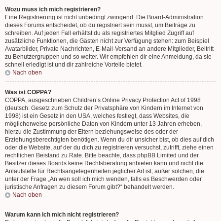
Wozu muss ich mich registrieren?
Eine Registrierung ist nicht unbedingt zwingend. Die Board-Administration
dieses Forums entscheidet, ob du registriert sein musst, um Beiträge zu
schreiben. Auf jeden Fall erhältst du als registriertes Mitglied Zugriff auf
zusätzliche Funktionen, die Gästen nicht zur Verfügung stehen: zum Beispiel
Avatarbilder, Private Nachrichten, E-Mail-Versand an andere Mitglieder, Beitritt
zu Benutzergruppen und so weiter. Wir empfehlen dir eine Anmeldung, da sie
schnell erledigt ist und dir zahlreiche Vorteile bietet.
Nach oben
Was ist COPPA?
COPPA, ausgeschrieben Children’s Online Privacy Protection Act of 1998
(deutsch: Gesetz zum Schutz der Privatsphäre von Kindern im Internet von
1998) ist ein Gesetz in den USA, welches festlegt, dass Websites, die
möglicherweise persönliche Daten von Kindern unter 13 Jahren erheben,
hierzu die Zustimmung der Eltern beziehungsweise des oder der
Erziehungsberechtigten benötigen. Wenn du dir unsicher bist, ob dies auf dich
oder die Website, auf der du dich zu registrieren versuchst, zutrifft, ziehe einen
rechtlichen Beistand zu Rate. Bitte beachte, dass phpBB Limited und der
Besitzer dieses Boards keine Rechtsberatung anbieten kann und nicht die
Anlaufstelle für Rechtsangelegenheiten jeglicher Art ist; außer solchen, die
unter der Frage „An wen soll ich mich wenden, falls es Beschwerden oder
juristische Anfragen zu diesem Forum gibt?“ behandelt werden.
Nach oben
Warum kann ich mich nicht registrieren?