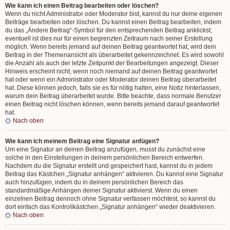
Wie kann ich einen Beitrag bearbeiten oder löschen?
Wenn du nicht Administrator oder Moderator bist, kannst du nur deine eigenen
Beiträge bearbeiten oder löschen. Du kannst einen Beitrag bearbeiten, indem
du das „Ändere Beitrag“-Symbol für den entsprechenden Beitrag anklickst;
eventuell ist dies nur für einen begrenzten Zeitraum nach seiner Erstellung
möglich. Wenn bereits jemand auf deinen Beitrag geantwortet hat, wird dein
Beitrag in der Themenansicht als überarbeitet gekennzeichnet. Es wird sowohl
die Anzahl als auch der letzte Zeitpunkt der Bearbeitungen angezeigt. Dieser
Hinweis erscheint nicht, wenn noch niemand auf deinen Beitrag geantwortet
hat oder wenn ein Administrator oder Moderator deinen Beitrag überarbeitet
hat. Diese können jedoch, falls sie es für nötig halten, eine Notiz hinterlassen,
warum dein Beitrag überarbeitet wurde. Bitte beachte, dass normale Benutzer
einen Beitrag nicht löschen können, wenn bereits jemand darauf geantwortet
hat.
Nach oben
Wie kann ich meinem Beitrag eine Signatur anfügen?
Um eine Signatur an deinen Beitrag anzufügen, musst du zunächst eine
solche in den Einstellungen in deinem persönlichen Bereich entwerfen.
Nachdem du die Signatur erstellt und gespeichert hast, kannst du in jedem
Beitrag das Kästchen „Signatur anhängen“ aktivieren. Du kannst eine Signatur
auch hinzufügen, indem du in deinem persönlichen Bereich das
standardmäßige Anhängen deiner Signatur aktivierst. Wenn du einen
einzelnen Beitrag dennoch ohne Signatur verfassen möchtest, so kannst du
dort einfach das Kontrollkästchen „Signatur anhängen“ wieder deaktivieren.
Nach oben