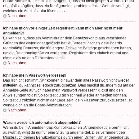
Board-Administrator, um sicherzugehen, dass du nicht gesperrt wurdest. Es ist
ebenfalls möglich, dass ein Konfigurationsproblem mit der Website vorliegt,
welches ein Administrator lösen muss.
Nach oben
Ich habe mich vor einiger Zeit registriert, kann mich aber nicht mehr
anmelden?!
Es kann sein, dass ein Administrator dein Benutzerkonto aus verschieden
Gründen deaktiviert oder gelöscht hat. Außerdem löschen viele Boards
regelmäßig Benutzer, die für längere Zeit keine Beiträge geschrieben haben,
um die Datenbankgröße zu verringern. Registriere dich einfach erneut und
nimm aktiv an den Diskussionen teil!
Nach oben
Ich habe mein Passwort vergessen!
Das ist nicht schlimm! Wir können dir zwar dein altes Passwort nicht wieder
mitteilen, du kannst es jedoch zurücksetzen. Dies machst du, indem du auf der
Anmelde-Seite auf „Ich habe mein Passwort vergessen“ klickst und den
Anweisungen folgst. So solltest du dich schnell wieder anmelden können.
Solltest du trotzdem nicht in der Lage sein, dein Passwort zurückzusetzen, so
wende dich an die Board-Administration.
Nach oben
Warum werde ich automatisch abgemeldet?
Wenn du beim Anmelden das Kontrollkästchen „Angemeldet bleiben“ nicht
auswählst, wirst du nur für eine Sitzung angemeldet. Dies verhindert den
Missbrauch deines Benutzerkontos durch einen Dritten. Um angemeldet zu