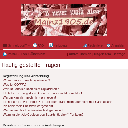
Schnellzugriff ▼
FAQ
Netiquette
Registrieren
Anmelden
Portal
Foren-Übersicht
|
Aktive Themen
|
Ungelesene Beiträge
Häufig gestellte Fragen
Registrierung und Anmeldung
Wozu muss ich mich registrieren?
Was ist COPPA?
Warum kann ich mich nicht registrieren?
Ich habe mich registriert, kann mich aber nicht anmelden!
Warum kann ich mich nicht anmelden?
Ich habe mich vor einiger Zeit registriert, kann mich aber nicht mehr anmelden?!
Ich habe mein Passwort vergessen!
Warum werde ich automatisch abgemeldet?
Wozu ist die „Alle Cookies des Boards löschen“-Funktion?
Benutzerpräferenzen und -einstellungen