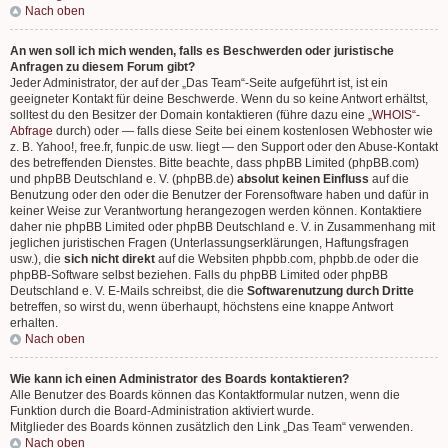
Nach oben
An wen soll ich mich wenden, falls es Beschwerden oder juristische
Anfragen zu diesem Forum gibt?
Jeder Administrator, der auf der „Das Team“-Seite aufgeführt ist, ist ein
geeigneter Kontakt für deine Beschwerde. Wenn du so keine Antwort erhältst,
solltest du den Besitzer der Domain kontaktieren (führe dazu eine
„WHOIS“-
Abfrage
durch) oder — falls diese Seite bei einem kostenlosen Webhoster wie
z. B. Yahoo!, free.fr, funpic.de usw. liegt — den Support oder den Abuse-Kontakt
des betreffenden Dienstes. Bitte beachte, dass phpBB Limited (phpBB.com)
und phpBB Deutschland e. V. (phpBB.de)
absolut keinen Einfluss
auf die
Benutzung oder den oder die Benutzer der Forensoftware haben und dafür in
keiner Weise zur Verantwortung herangezogen werden können. Kontaktiere
daher nie phpBB Limited oder phpBB Deutschland e. V. in Zusammenhang mit
jeglichen juristischen Fragen (Unterlassungserklärungen, Haftungsfragen
usw.), die
sich nicht direkt
auf die Websiten phpbb.com, phpbb.de oder die
phpBB-Software selbst beziehen. Falls du phpBB Limited oder phpBB
Deutschland e. V. E-Mails schreibst, die die
Softwarenutzung durch Dritte
betreffen, so wirst du, wenn überhaupt, höchstens eine knappe Antwort
erhalten.
Nach oben
Wie kann ich einen Administrator des Boards kontaktieren?
Alle Benutzer des Boards können das Kontaktformular nutzen, wenn die
Funktion durch die Board-Administration aktiviert wurde.
Mitglieder des Boards können zusätzlich den Link „Das Team“ verwenden.
Nach oben