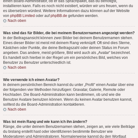
einen Board-Administrator, ob er das Sprachpaket, das du benötigst,
installieren kann. Falls es noch nicht existiert, würden wir uns freuen, wenn du
es übersetzen würdest. Weitere Informationen dazu können auf der Website
von
phpBB Limited
oder auf
phpBB.de
gefunden werden.
Nach oben
Was sind das für Bilder, die bei meinem Benutzernamen angezeigt werden?
In der Beitragsansicht können zwei Bilder bei deinem Benutzernamen stehen.
Eines dieser Bilder ist meist mit deinem Rang verknüpft: Oft sind dies Sterne,
Kästchen oder Punkte, die deine Beitragszahl oder deinen Status im Forum
angeben. Das andere, meist größere, Bild wird auch als „Avatar“ bezeichnet.
Es handelt sich hierbei in der Regel um ein persönliches Bild, welches von
Benutzer zu Benutzer unterschiedlich ist.
Nach oben
Wie verwende ich einen Avatar?
In deinem persönlichen Bereich kannst du unter „Profil“ einen Avatar über eine
der folgenden vier Methoden hinzufügen: Gravatar, Galerie, Remote oder
Hochladen. Die Board-Administration kann bestimmen, ob und wie die
Benutzer Avatare benutzen können. Wenn du keinen Avatar benutzen kannst,
solltest du die Board-Administration kontaktieren.
Nach oben
Was ist mein Rang und wie kann ich ihn ändern?
Ränge, die unter deinem Benutzernamen stehen, zeigen an, wie viele Beiträge
du bislang erstellt hast oder identifizieren bestimmte Benutzer wie
Moderatoren und Administratoren. Normalerweise kannst du den Wortlaut