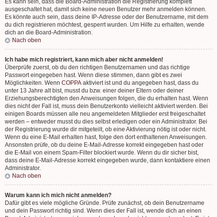
Es kann sein, dass die Board-Administration die Registrierung komplett
ausgeschaltet hat, damit sich keine neuen Benutzer mehr anmelden können.
Es könnte auch sein, dass deine IP-Adresse oder der Benutzername, mit dem
du dich registrieren möchtest, gesperrt wurden. Um Hilfe zu erhalten, wende
dich an die Board-Administration.
Nach oben
Ich habe mich registriert, kann mich aber nicht anmelden!
Überprüfe zuerst, ob du den richtigen Benutzernamen und das richtige
Passwort eingegeben hast. Wenn diese stimmen, dann gibt es zwei
Möglichkeiten. Wenn
COPPA
aktiviert ist und du angegeben hast, dass du
unter 13 Jahre alt bist, musst du bzw. einer deiner Eltern oder deiner
Erziehungsberechtigten den Anweisungen folgen, die du erhalten hast. Wenn
dies nicht der Fall ist, muss dein Benutzerkonto vielleicht aktiviert werden. Bei
einigen Boards müssen alle neu angemeldeten Mitglieder erst freigeschaltet
werden – entweder musst du dies selbst erledigen oder ein Administrator. Bei
der Registrierung wurde dir mitgeteilt, ob eine Aktivierung nötig ist oder nicht.
Wenn du eine E-Mail erhalten hast, folge den dort enthaltenen Anweisungen.
Ansonsten prüfe, ob du deine E-Mail-Adresse korrekt eingegeben hast oder
die E-Mail von einem Spam-Filter blockiert wurde. Wenn du dir sicher bist,
dass deine E-Mail-Adresse korrekt eingegeben wurde, dann kontaktiere einen
Administrator.
Nach oben
Warum kann ich mich nicht anmelden?
Dafür gibt es viele mögliche Gründe. Prüfe zunächst, ob dein Benutzername
und dein Passwort richtig sind. Wenn dies der Fall ist, wende dich an einen