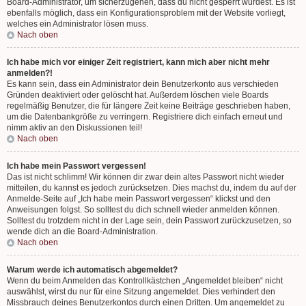
Board-Administrator, um sicherzugehen, dass du nicht gesperrt wurdest. Es ist
ebenfalls möglich, dass ein Konfigurationsproblem mit der Website vorliegt,
welches ein Administrator lösen muss.
Nach oben
Ich habe mich vor einiger Zeit registriert, kann mich aber nicht mehr
anmelden?!
Es kann sein, dass ein Administrator dein Benutzerkonto aus verschieden
Gründen deaktiviert oder gelöscht hat. Außerdem löschen viele Boards
regelmäßig Benutzer, die für längere Zeit keine Beiträge geschrieben haben,
um die Datenbankgröße zu verringern. Registriere dich einfach erneut und
nimm aktiv an den Diskussionen teil!
Nach oben
Ich habe mein Passwort vergessen!
Das ist nicht schlimm! Wir können dir zwar dein altes Passwort nicht wieder
mitteilen, du kannst es jedoch zurücksetzen. Dies machst du, indem du auf der
Anmelde-Seite auf „Ich habe mein Passwort vergessen“ klickst und den
Anweisungen folgst. So solltest du dich schnell wieder anmelden können.
Solltest du trotzdem nicht in der Lage sein, dein Passwort zurückzusetzen, so
wende dich an die Board-Administration.
Nach oben
Warum werde ich automatisch abgemeldet?
Wenn du beim Anmelden das Kontrollkästchen „Angemeldet bleiben“ nicht
auswählst, wirst du nur für eine Sitzung angemeldet. Dies verhindert den
Missbrauch deines Benutzerkontos durch einen Dritten. Um angemeldet zu