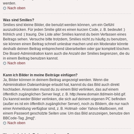
werden.
Nach oben
Was sind Smilies?
Smilies sind kleine Bilder, die benutzt werden können, um ein Gefühl
auszudrücken. Für jeden Smilie gibt es einen kurzen Code, z. B. bedeutet :)
fröhlich und :( traurig. Die Liste aller Smilies kannst du beim Verfassen eines
Beitrags sehen. Versuche bitte trotzdem, Smilies nicht zu häufig zu benutzen,
sie können einen Beitrag schnell unlesbar machen und ein Moderator könnte
deshalb deinen Beitrag entsprechend überarbeiten oder gar komplett löschen.
Die Board-Administration kann auch die Anzahl der Smilies begrenzen, die du
in einem Beitrag benutzen kannst.
Nach oben
Kann ich Bilder in meine Beiträge einfügen?
Ja, Bilder können in deinem Beitrag angezeigt werden. Wenn die
Administration Dateianhänge erlaubt hat, kannst du das Bild auch direkt
hochladen. Ansonsten musst du zu einem Bild verlinken, das auf einem
öffentlich zugänglichen Server liegt, z. B. http://www.domain.tld/mein-bild.gif.
Du kannst weder Bilder verlinken, die sich auf deinem eigenen PC befinden
(außer es ist ein öffentlich zugänglicher Server), noch zu Bildern, die nur nach
einer Anmeldung verfügbar sind, z. B. Hotmail- oder Yahoo-Mailboxen, mit
einem Passwort geschützte Seiten usw. Um das Bild anzuzeigen, benutze den
BBCode-Tag „[img]“.
Nach oben