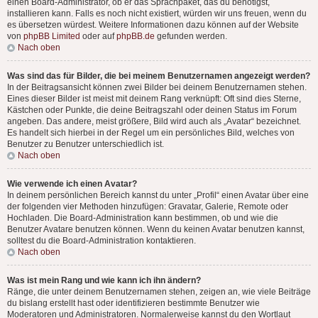
einen Board-Administrator, ob er das Sprachpaket, das du benötigst,
installieren kann. Falls es noch nicht existiert, würden wir uns freuen, wenn du
es übersetzen würdest. Weitere Informationen dazu können auf der Website
von
phpBB Limited
oder auf
phpBB.de
gefunden werden.
Nach oben
Was sind das für Bilder, die bei meinem Benutzernamen angezeigt werden?
In der Beitragsansicht können zwei Bilder bei deinem Benutzernamen stehen.
Eines dieser Bilder ist meist mit deinem Rang verknüpft: Oft sind dies Sterne,
Kästchen oder Punkte, die deine Beitragszahl oder deinen Status im Forum
angeben. Das andere, meist größere, Bild wird auch als „Avatar“ bezeichnet.
Es handelt sich hierbei in der Regel um ein persönliches Bild, welches von
Benutzer zu Benutzer unterschiedlich ist.
Nach oben
Wie verwende ich einen Avatar?
In deinem persönlichen Bereich kannst du unter „Profil“ einen Avatar über eine
der folgenden vier Methoden hinzufügen: Gravatar, Galerie, Remote oder
Hochladen. Die Board-Administration kann bestimmen, ob und wie die
Benutzer Avatare benutzen können. Wenn du keinen Avatar benutzen kannst,
solltest du die Board-Administration kontaktieren.
Nach oben
Was ist mein Rang und wie kann ich ihn ändern?
Ränge, die unter deinem Benutzernamen stehen, zeigen an, wie viele Beiträge
du bislang erstellt hast oder identifizieren bestimmte Benutzer wie
Moderatoren und Administratoren. Normalerweise kannst du den Wortlaut