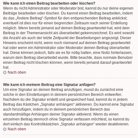
Wie kann ich einen Beitrag bearbeiten oder löschen?
Wenn du nicht Administrator oder Moderator bist, kannst du nur deine eigenen
Beiträge bearbeiten oder löschen. Du kannst einen Beitrag bearbeiten, indem
du das „Ändere Beitrag“-Symbol für den entsprechenden Beitrag anklickst;
eventuell ist dies nur für einen begrenzten Zeitraum nach seiner Erstellung
möglich. Wenn bereits jemand auf deinen Beitrag geantwortet hat, wird dein
Beitrag in der Themenansicht als überarbeitet gekennzeichnet. Es wird sowohl
die Anzahl als auch der letzte Zeitpunkt der Bearbeitungen angezeigt. Dieser
Hinweis erscheint nicht, wenn noch niemand auf deinen Beitrag geantwortet
hat oder wenn ein Administrator oder Moderator deinen Beitrag überarbeitet
hat. Diese können jedoch, falls sie es für nötig halten, eine Notiz hinterlassen,
warum dein Beitrag überarbeitet wurde. Bitte beachte, dass normale Benutzer
einen Beitrag nicht löschen können, wenn bereits jemand darauf geantwortet
hat.
Nach oben
Wie kann ich meinem Beitrag eine Signatur anfügen?
Um eine Signatur an deinen Beitrag anzufügen, musst du zunächst eine
solche in den Einstellungen in deinem persönlichen Bereich entwerfen.
Nachdem du die Signatur erstellt und gespeichert hast, kannst du in jedem
Beitrag das Kästchen „Signatur anhängen“ aktivieren. Du kannst eine Signatur
auch hinzufügen, indem du in deinem persönlichen Bereich das
standardmäßige Anhängen deiner Signatur aktivierst. Wenn du einen
einzelnen Beitrag dennoch ohne Signatur verfassen möchtest, so kannst du
dort einfach das Kontrollkästchen „Signatur anhängen“ wieder deaktivieren.
Nach oben