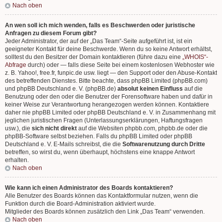
Nach oben
An wen soll ich mich wenden, falls es Beschwerden oder juristische
Anfragen zu diesem Forum gibt?
Jeder Administrator, der auf der „Das Team“-Seite aufgeführt ist, ist ein
geeigneter Kontakt für deine Beschwerde. Wenn du so keine Antwort erhältst,
solltest du den Besitzer der Domain kontaktieren (führe dazu eine
„WHOIS“-
Abfrage
durch) oder — falls diese Seite bei einem kostenlosen Webhoster wie
z. B. Yahoo!, free.fr, funpic.de usw. liegt — den Support oder den Abuse-Kontakt
des betreffenden Dienstes. Bitte beachte, dass phpBB Limited (phpBB.com)
und phpBB Deutschland e. V. (phpBB.de)
absolut keinen Einfluss
auf die
Benutzung oder den oder die Benutzer der Forensoftware haben und dafür in
keiner Weise zur Verantwortung herangezogen werden können. Kontaktiere
daher nie phpBB Limited oder phpBB Deutschland e. V. in Zusammenhang mit
jeglichen juristischen Fragen (Unterlassungserklärungen, Haftungsfragen
usw.), die
sich nicht direkt
auf die Websiten phpbb.com, phpbb.de oder die
phpBB-Software selbst beziehen. Falls du phpBB Limited oder phpBB
Deutschland e. V. E-Mails schreibst, die die
Softwarenutzung durch Dritte
betreffen, so wirst du, wenn überhaupt, höchstens eine knappe Antwort
erhalten.
Nach oben
Wie kann ich einen Administrator des Boards kontaktieren?
Alle Benutzer des Boards können das Kontaktformular nutzen, wenn die
Funktion durch die Board-Administration aktiviert wurde.
Mitglieder des Boards können zusätzlich den Link „Das Team“ verwenden.
Nach oben