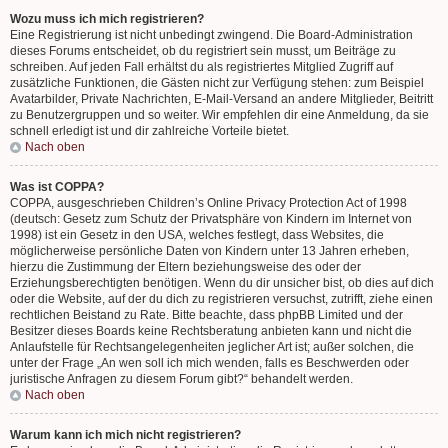
Wozu muss ich mich registrieren?
Eine Registrierung ist nicht unbedingt zwingend. Die Board-Administration
dieses Forums entscheidet, ob du registriert sein musst, um Beiträge zu
schreiben. Auf jeden Fall erhältst du als registriertes Mitglied Zugriff auf
zusätzliche Funktionen, die Gästen nicht zur Verfügung stehen: zum Beispiel
Avatarbilder, Private Nachrichten, E-Mail-Versand an andere Mitglieder, Beitritt
zu Benutzergruppen und so weiter. Wir empfehlen dir eine Anmeldung, da sie
schnell erledigt ist und dir zahlreiche Vorteile bietet.
Nach oben
Was ist COPPA?
COPPA, ausgeschrieben Children’s Online Privacy Protection Act of 1998
(deutsch: Gesetz zum Schutz der Privatsphäre von Kindern im Internet von
1998) ist ein Gesetz in den USA, welches festlegt, dass Websites, die
möglicherweise persönliche Daten von Kindern unter 13 Jahren erheben,
hierzu die Zustimmung der Eltern beziehungsweise des oder der
Erziehungsberechtigten benötigen. Wenn du dir unsicher bist, ob dies auf dich
oder die Website, auf der du dich zu registrieren versuchst, zutrifft, ziehe einen
rechtlichen Beistand zu Rate. Bitte beachte, dass phpBB Limited und der
Besitzer dieses Boards keine Rechtsberatung anbieten kann und nicht die
Anlaufstelle für Rechtsangelegenheiten jeglicher Art ist; außer solchen, die
unter der Frage „An wen soll ich mich wenden, falls es Beschwerden oder
juristische Anfragen zu diesem Forum gibt?“ behandelt werden.
Nach oben
Warum kann ich mich nicht registrieren?