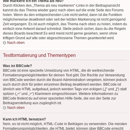
Wie markiere ich ein Thema als neu?
Durch Klicken des „Thema als neu markieren“-Links in der Beitragsansicht
kannst du das Thema wieder ganz nach oben auf die erste Seite des Forums
holen. Wenn du den entsprechenden Link nicht siehst, dann ist die Funktion
möglicherweise deaktiviert oder seit der letzten Markierung ist nicht genügend
Zeit vergangen. Es ist auch möglich, das Thema nach oben zu holen, indem du
einfach eine Antwort darauf schreibst. Stelle jedoch sicher, dass du die Regeln
dieses Boards beachtest! Es wird meist nicht gerne gesehen, wenn ohne
triftigen Grund auf alte oder abgeschlossene Themen geantwortet wird.
Nach oben
Textformatierung und Thementypen
Was ist BBCode?
BBCode ist eine spezielle Umsetzung von HTML, die dir weitreichende
Formatierungsmöglichkeiten für deinen Text gibt. Die Rechte zur Verwendung
von BBCode werden durch die Board-Administration vergeben, können jedoch
auch durch dich für jeden einzelnen Beitrag deaktiviert werden. BBCode ist
ähnlich wie HTML aufgebaut, jedoch werden Tags von eckigen („[“ und „]“) statt
spitzen („<“ und „>“) Klammern eingeschlossen. Weitere Informationen zu
BBCode findest du auf einer speziellen Hilfe-Seite, die von der Seite zur
Beitragserstellung aus zugänglich ist.
Nach oben
Kann ich HTML benutzen?
Nein, es ist nicht möglich, HTML-Code in Beiträgen zu verwenden. Die meisten
Formatierungsmöglichkeiten, die HTML bietet, können über BBCode erreicht