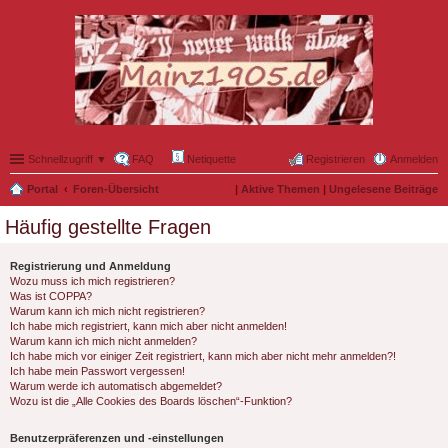
Schnellzugriff ▼
FAQ
Netiquette
Registrieren
Anmelden
Portal
Foren-Übersicht
|
Aktive Themen
|
Ungelesene Beiträge
Häufig gestellte Fragen
Registrierung und Anmeldung
Wozu muss ich mich registrieren?
Was ist COPPA?
Warum kann ich mich nicht registrieren?
Ich habe mich registriert, kann mich aber nicht anmelden!
Warum kann ich mich nicht anmelden?
Ich habe mich vor einiger Zeit registriert, kann mich aber nicht mehr anmelden?!
Ich habe mein Passwort vergessen!
Warum werde ich automatisch abgemeldet?
Wozu ist die „Alle Cookies des Boards löschen“-Funktion?
Benutzerpräferenzen und -einstellungen