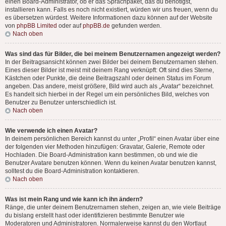
einen Board-Administrator, ob er das Sprachpaket, das du benötigst,
installieren kann. Falls es noch nicht existiert, würden wir uns freuen, wenn du
es übersetzen würdest. Weitere Informationen dazu können auf der Website
von
phpBB Limited
oder auf
phpBB.de
gefunden werden.
Nach oben
Was sind das für Bilder, die bei meinem Benutzernamen angezeigt werden?
In der Beitragsansicht können zwei Bilder bei deinem Benutzernamen stehen.
Eines dieser Bilder ist meist mit deinem Rang verknüpft: Oft sind dies Sterne,
Kästchen oder Punkte, die deine Beitragszahl oder deinen Status im Forum
angeben. Das andere, meist größere, Bild wird auch als „Avatar“ bezeichnet.
Es handelt sich hierbei in der Regel um ein persönliches Bild, welches von
Benutzer zu Benutzer unterschiedlich ist.
Nach oben
Wie verwende ich einen Avatar?
In deinem persönlichen Bereich kannst du unter „Profil“ einen Avatar über eine
der folgenden vier Methoden hinzufügen: Gravatar, Galerie, Remote oder
Hochladen. Die Board-Administration kann bestimmen, ob und wie die
Benutzer Avatare benutzen können. Wenn du keinen Avatar benutzen kannst,
solltest du die Board-Administration kontaktieren.
Nach oben
Was ist mein Rang und wie kann ich ihn ändern?
Ränge, die unter deinem Benutzernamen stehen, zeigen an, wie viele Beiträge
du bislang erstellt hast oder identifizieren bestimmte Benutzer wie
Moderatoren und Administratoren. Normalerweise kannst du den Wortlaut