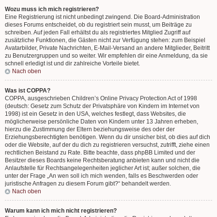
Wozu muss ich mich registrieren?
Eine Registrierung ist nicht unbedingt zwingend. Die Board-Administration
dieses Forums entscheidet, ob du registriert sein musst, um Beiträge zu
schreiben. Auf jeden Fall erhältst du als registriertes Mitglied Zugriff auf
zusätzliche Funktionen, die Gästen nicht zur Verfügung stehen: zum Beispiel
Avatarbilder, Private Nachrichten, E-Mail-Versand an andere Mitglieder, Beitritt
zu Benutzergruppen und so weiter. Wir empfehlen dir eine Anmeldung, da sie
schnell erledigt ist und dir zahlreiche Vorteile bietet.
Nach oben
Was ist COPPA?
COPPA, ausgeschrieben Children’s Online Privacy Protection Act of 1998
(deutsch: Gesetz zum Schutz der Privatsphäre von Kindern im Internet von
1998) ist ein Gesetz in den USA, welches festlegt, dass Websites, die
möglicherweise persönliche Daten von Kindern unter 13 Jahren erheben,
hierzu die Zustimmung der Eltern beziehungsweise des oder der
Erziehungsberechtigten benötigen. Wenn du dir unsicher bist, ob dies auf dich
oder die Website, auf der du dich zu registrieren versuchst, zutrifft, ziehe einen
rechtlichen Beistand zu Rate. Bitte beachte, dass phpBB Limited und der
Besitzer dieses Boards keine Rechtsberatung anbieten kann und nicht die
Anlaufstelle für Rechtsangelegenheiten jeglicher Art ist; außer solchen, die
unter der Frage „An wen soll ich mich wenden, falls es Beschwerden oder
juristische Anfragen zu diesem Forum gibt?“ behandelt werden.
Nach oben
Warum kann ich mich nicht registrieren?