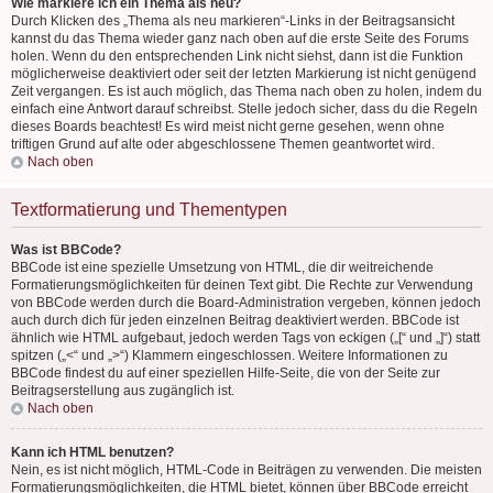
Wie markiere ich ein Thema als neu?
Durch Klicken des „Thema als neu markieren“-Links in der Beitragsansicht
kannst du das Thema wieder ganz nach oben auf die erste Seite des Forums
holen. Wenn du den entsprechenden Link nicht siehst, dann ist die Funktion
möglicherweise deaktiviert oder seit der letzten Markierung ist nicht genügend
Zeit vergangen. Es ist auch möglich, das Thema nach oben zu holen, indem du
einfach eine Antwort darauf schreibst. Stelle jedoch sicher, dass du die Regeln
dieses Boards beachtest! Es wird meist nicht gerne gesehen, wenn ohne
triftigen Grund auf alte oder abgeschlossene Themen geantwortet wird.
Nach oben
Textformatierung und Thementypen
Was ist BBCode?
BBCode ist eine spezielle Umsetzung von HTML, die dir weitreichende
Formatierungsmöglichkeiten für deinen Text gibt. Die Rechte zur Verwendung
von BBCode werden durch die Board-Administration vergeben, können jedoch
auch durch dich für jeden einzelnen Beitrag deaktiviert werden. BBCode ist
ähnlich wie HTML aufgebaut, jedoch werden Tags von eckigen („[“ und „]“) statt
spitzen („<“ und „>“) Klammern eingeschlossen. Weitere Informationen zu
BBCode findest du auf einer speziellen Hilfe-Seite, die von der Seite zur
Beitragserstellung aus zugänglich ist.
Nach oben
Kann ich HTML benutzen?
Nein, es ist nicht möglich, HTML-Code in Beiträgen zu verwenden. Die meisten
Formatierungsmöglichkeiten, die HTML bietet, können über BBCode erreicht