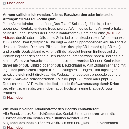
Nach oben
An wen soll ich mich wenden, falls es Beschwerden oder juristische
Anfragen zu diesem Forum gibt?
Jeder Administrator, der auf der „Das Team“-Seite aufgeführt ist, ist ein
geeigneter Kontakt für deine Beschwerde. Wenn du so keine Antwort erhältst,
solltest du den Besitzer der Domain kontaktieren (führe dazu eine
„WHOIS“-
Abfrage
durch) oder — falls diese Seite bei einem kostenlosen Webhoster wie
z. B. Yahoo!, free.fr, funpic.de usw. liegt — den Support oder den Abuse-Kontakt
des betreffenden Dienstes. Bitte beachte, dass phpBB Limited (phpBB.com)
und phpBB Deutschland e. V. (phpBB.de)
absolut keinen Einfluss
auf die
Benutzung oder den oder die Benutzer der Forensoftware haben und dafür in
keiner Weise zur Verantwortung herangezogen werden können. Kontaktiere
daher nie phpBB Limited oder phpBB Deutschland e. V. in Zusammenhang mit
jeglichen juristischen Fragen (Unterlassungserklärungen, Haftungsfragen
usw.), die
sich nicht direkt
auf die Websiten phpbb.com, phpbb.de oder die
phpBB-Software selbst beziehen. Falls du phpBB Limited oder phpBB
Deutschland e. V. E-Mails schreibst, die die
Softwarenutzung durch Dritte
betreffen, so wirst du, wenn überhaupt, höchstens eine knappe Antwort
erhalten.
Nach oben
Wie kann ich einen Administrator des Boards kontaktieren?
Alle Benutzer des Boards können das Kontaktformular nutzen, wenn die
Funktion durch die Board-Administration aktiviert wurde.
Mitglieder des Boards können zusätzlich den Link „Das Team“ verwenden.
Nach oben