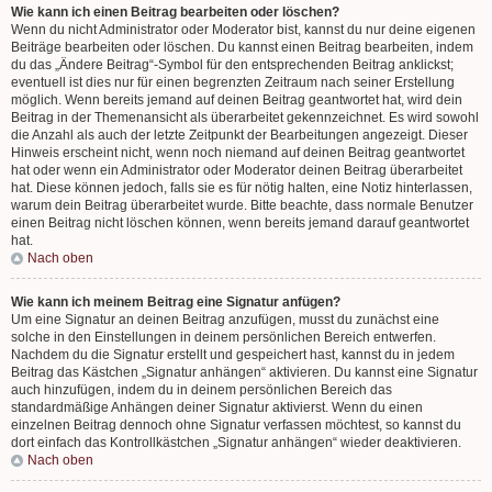
Wie kann ich einen Beitrag bearbeiten oder löschen?
Wenn du nicht Administrator oder Moderator bist, kannst du nur deine eigenen
Beiträge bearbeiten oder löschen. Du kannst einen Beitrag bearbeiten, indem
du das „Ändere Beitrag“-Symbol für den entsprechenden Beitrag anklickst;
eventuell ist dies nur für einen begrenzten Zeitraum nach seiner Erstellung
möglich. Wenn bereits jemand auf deinen Beitrag geantwortet hat, wird dein
Beitrag in der Themenansicht als überarbeitet gekennzeichnet. Es wird sowohl
die Anzahl als auch der letzte Zeitpunkt der Bearbeitungen angezeigt. Dieser
Hinweis erscheint nicht, wenn noch niemand auf deinen Beitrag geantwortet
hat oder wenn ein Administrator oder Moderator deinen Beitrag überarbeitet
hat. Diese können jedoch, falls sie es für nötig halten, eine Notiz hinterlassen,
warum dein Beitrag überarbeitet wurde. Bitte beachte, dass normale Benutzer
einen Beitrag nicht löschen können, wenn bereits jemand darauf geantwortet
hat.
Nach oben
Wie kann ich meinem Beitrag eine Signatur anfügen?
Um eine Signatur an deinen Beitrag anzufügen, musst du zunächst eine
solche in den Einstellungen in deinem persönlichen Bereich entwerfen.
Nachdem du die Signatur erstellt und gespeichert hast, kannst du in jedem
Beitrag das Kästchen „Signatur anhängen“ aktivieren. Du kannst eine Signatur
auch hinzufügen, indem du in deinem persönlichen Bereich das
standardmäßige Anhängen deiner Signatur aktivierst. Wenn du einen
einzelnen Beitrag dennoch ohne Signatur verfassen möchtest, so kannst du
dort einfach das Kontrollkästchen „Signatur anhängen“ wieder deaktivieren.
Nach oben