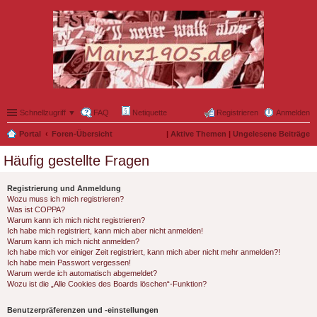
Schnellzugriff ▼
FAQ
Netiquette
Registrieren
Anmelden
Portal
Foren-Übersicht
|
Aktive Themen
|
Ungelesene Beiträge
Häufig gestellte Fragen
Registrierung und Anmeldung
Wozu muss ich mich registrieren?
Was ist COPPA?
Warum kann ich mich nicht registrieren?
Ich habe mich registriert, kann mich aber nicht anmelden!
Warum kann ich mich nicht anmelden?
Ich habe mich vor einiger Zeit registriert, kann mich aber nicht mehr anmelden?!
Ich habe mein Passwort vergessen!
Warum werde ich automatisch abgemeldet?
Wozu ist die „Alle Cookies des Boards löschen“-Funktion?
Benutzerpräferenzen und -einstellungen