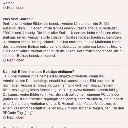
werden.
Nach oben
Was sind Smilies?
Smilies sind kleine Bilder, die benutzt werden können, um ein Gefühl
auszudrücken. Für jeden Smilie gibt es einen kurzen Code, z. B. bedeutet :)
fröhlich und :( traurig. Die Liste aller Smilies kannst du beim Verfassen eines
Beitrags sehen. Versuche bitte trotzdem, Smilies nicht zu häufig zu benutzen,
sie können einen Beitrag schnell unlesbar machen und ein Moderator könnte
deshalb deinen Beitrag entsprechend überarbeiten oder gar komplett löschen.
Die Board-Administration kann auch die Anzahl der Smilies begrenzen, die du
in einem Beitrag benutzen kannst.
Nach oben
Kann ich Bilder in meine Beiträge einfügen?
Ja, Bilder können in deinem Beitrag angezeigt werden. Wenn die
Administration Dateianhänge erlaubt hat, kannst du das Bild auch direkt
hochladen. Ansonsten musst du zu einem Bild verlinken, das auf einem
öffentlich zugänglichen Server liegt, z. B. http://www.domain.tld/mein-bild.gif.
Du kannst weder Bilder verlinken, die sich auf deinem eigenen PC befinden
(außer es ist ein öffentlich zugänglicher Server), noch zu Bildern, die nur nach
einer Anmeldung verfügbar sind, z. B. Hotmail- oder Yahoo-Mailboxen, mit
einem Passwort geschützte Seiten usw. Um das Bild anzuzeigen, benutze den
BBCode-Tag „[img]“.
Nach oben