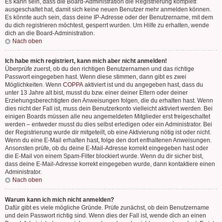
Es kann sein, dass die Board-Administration die Registrierung komplett
ausgeschaltet hat, damit sich keine neuen Benutzer mehr anmelden können.
Es könnte auch sein, dass deine IP-Adresse oder der Benutzername, mit dem
du dich registrieren möchtest, gesperrt wurden. Um Hilfe zu erhalten, wende
dich an die Board-Administration.
Nach oben
Ich habe mich registriert, kann mich aber nicht anmelden!
Überprüfe zuerst, ob du den richtigen Benutzernamen und das richtige
Passwort eingegeben hast. Wenn diese stimmen, dann gibt es zwei
Möglichkeiten. Wenn
COPPA
aktiviert ist und du angegeben hast, dass du
unter 13 Jahre alt bist, musst du bzw. einer deiner Eltern oder deiner
Erziehungsberechtigten den Anweisungen folgen, die du erhalten hast. Wenn
dies nicht der Fall ist, muss dein Benutzerkonto vielleicht aktiviert werden. Bei
einigen Boards müssen alle neu angemeldeten Mitglieder erst freigeschaltet
werden – entweder musst du dies selbst erledigen oder ein Administrator. Bei
der Registrierung wurde dir mitgeteilt, ob eine Aktivierung nötig ist oder nicht.
Wenn du eine E-Mail erhalten hast, folge den dort enthaltenen Anweisungen.
Ansonsten prüfe, ob du deine E-Mail-Adresse korrekt eingegeben hast oder
die E-Mail von einem Spam-Filter blockiert wurde. Wenn du dir sicher bist,
dass deine E-Mail-Adresse korrekt eingegeben wurde, dann kontaktiere einen
Administrator.
Nach oben
Warum kann ich mich nicht anmelden?
Dafür gibt es viele mögliche Gründe. Prüfe zunächst, ob dein Benutzername
und dein Passwort richtig sind. Wenn dies der Fall ist, wende dich an einen