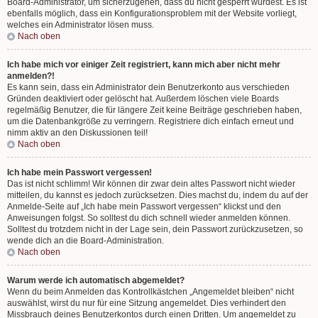
Board-Administrator, um sicherzugehen, dass du nicht gesperrt wurdest. Es ist
ebenfalls möglich, dass ein Konfigurationsproblem mit der Website vorliegt,
welches ein Administrator lösen muss.
Nach oben
Ich habe mich vor einiger Zeit registriert, kann mich aber nicht mehr
anmelden?!
Es kann sein, dass ein Administrator dein Benutzerkonto aus verschieden
Gründen deaktiviert oder gelöscht hat. Außerdem löschen viele Boards
regelmäßig Benutzer, die für längere Zeit keine Beiträge geschrieben haben,
um die Datenbankgröße zu verringern. Registriere dich einfach erneut und
nimm aktiv an den Diskussionen teil!
Nach oben
Ich habe mein Passwort vergessen!
Das ist nicht schlimm! Wir können dir zwar dein altes Passwort nicht wieder
mitteilen, du kannst es jedoch zurücksetzen. Dies machst du, indem du auf der
Anmelde-Seite auf „Ich habe mein Passwort vergessen“ klickst und den
Anweisungen folgst. So solltest du dich schnell wieder anmelden können.
Solltest du trotzdem nicht in der Lage sein, dein Passwort zurückzusetzen, so
wende dich an die Board-Administration.
Nach oben
Warum werde ich automatisch abgemeldet?
Wenn du beim Anmelden das Kontrollkästchen „Angemeldet bleiben“ nicht
auswählst, wirst du nur für eine Sitzung angemeldet. Dies verhindert den
Missbrauch deines Benutzerkontos durch einen Dritten. Um angemeldet zu