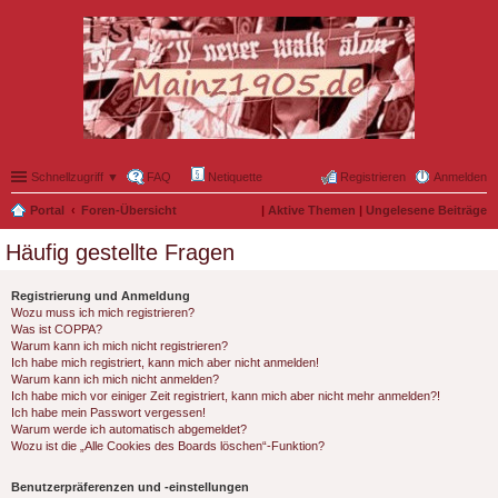
Schnellzugriff ▼
FAQ
Netiquette
Registrieren
Anmelden
Portal
Foren-Übersicht
|
Aktive Themen
|
Ungelesene Beiträge
Häufig gestellte Fragen
Registrierung und Anmeldung
Wozu muss ich mich registrieren?
Was ist COPPA?
Warum kann ich mich nicht registrieren?
Ich habe mich registriert, kann mich aber nicht anmelden!
Warum kann ich mich nicht anmelden?
Ich habe mich vor einiger Zeit registriert, kann mich aber nicht mehr anmelden?!
Ich habe mein Passwort vergessen!
Warum werde ich automatisch abgemeldet?
Wozu ist die „Alle Cookies des Boards löschen“-Funktion?
Benutzerpräferenzen und -einstellungen