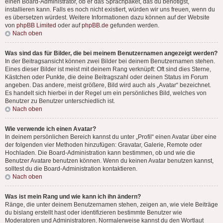
einen Board-Administrator, ob er das Sprachpaket, das du benötigst,
installieren kann. Falls es noch nicht existiert, würden wir uns freuen, wenn du
es übersetzen würdest. Weitere Informationen dazu können auf der Website
von
phpBB Limited
oder auf
phpBB.de
gefunden werden.
Nach oben
Was sind das für Bilder, die bei meinem Benutzernamen angezeigt werden?
In der Beitragsansicht können zwei Bilder bei deinem Benutzernamen stehen.
Eines dieser Bilder ist meist mit deinem Rang verknüpft: Oft sind dies Sterne,
Kästchen oder Punkte, die deine Beitragszahl oder deinen Status im Forum
angeben. Das andere, meist größere, Bild wird auch als „Avatar“ bezeichnet.
Es handelt sich hierbei in der Regel um ein persönliches Bild, welches von
Benutzer zu Benutzer unterschiedlich ist.
Nach oben
Wie verwende ich einen Avatar?
In deinem persönlichen Bereich kannst du unter „Profil“ einen Avatar über eine
der folgenden vier Methoden hinzufügen: Gravatar, Galerie, Remote oder
Hochladen. Die Board-Administration kann bestimmen, ob und wie die
Benutzer Avatare benutzen können. Wenn du keinen Avatar benutzen kannst,
solltest du die Board-Administration kontaktieren.
Nach oben
Was ist mein Rang und wie kann ich ihn ändern?
Ränge, die unter deinem Benutzernamen stehen, zeigen an, wie viele Beiträge
du bislang erstellt hast oder identifizieren bestimmte Benutzer wie
Moderatoren und Administratoren. Normalerweise kannst du den Wortlaut