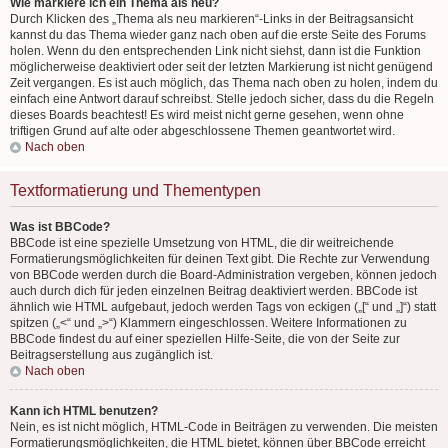
Wie markiere ich ein Thema als neu?
Durch Klicken des „Thema als neu markieren“-Links in der Beitragsansicht
kannst du das Thema wieder ganz nach oben auf die erste Seite des Forums
holen. Wenn du den entsprechenden Link nicht siehst, dann ist die Funktion
möglicherweise deaktiviert oder seit der letzten Markierung ist nicht genügend
Zeit vergangen. Es ist auch möglich, das Thema nach oben zu holen, indem du
einfach eine Antwort darauf schreibst. Stelle jedoch sicher, dass du die Regeln
dieses Boards beachtest! Es wird meist nicht gerne gesehen, wenn ohne
triftigen Grund auf alte oder abgeschlossene Themen geantwortet wird.
Nach oben
Textformatierung und Thementypen
Was ist BBCode?
BBCode ist eine spezielle Umsetzung von HTML, die dir weitreichende
Formatierungsmöglichkeiten für deinen Text gibt. Die Rechte zur Verwendung
von BBCode werden durch die Board-Administration vergeben, können jedoch
auch durch dich für jeden einzelnen Beitrag deaktiviert werden. BBCode ist
ähnlich wie HTML aufgebaut, jedoch werden Tags von eckigen („[“ und „]“) statt
spitzen („<“ und „>“) Klammern eingeschlossen. Weitere Informationen zu
BBCode findest du auf einer speziellen Hilfe-Seite, die von der Seite zur
Beitragserstellung aus zugänglich ist.
Nach oben
Kann ich HTML benutzen?
Nein, es ist nicht möglich, HTML-Code in Beiträgen zu verwenden. Die meisten
Formatierungsmöglichkeiten, die HTML bietet, können über BBCode erreicht