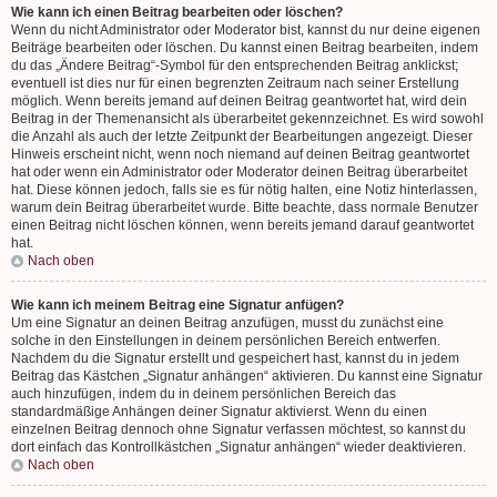
Wie kann ich einen Beitrag bearbeiten oder löschen?
Wenn du nicht Administrator oder Moderator bist, kannst du nur deine eigenen
Beiträge bearbeiten oder löschen. Du kannst einen Beitrag bearbeiten, indem
du das „Ändere Beitrag“-Symbol für den entsprechenden Beitrag anklickst;
eventuell ist dies nur für einen begrenzten Zeitraum nach seiner Erstellung
möglich. Wenn bereits jemand auf deinen Beitrag geantwortet hat, wird dein
Beitrag in der Themenansicht als überarbeitet gekennzeichnet. Es wird sowohl
die Anzahl als auch der letzte Zeitpunkt der Bearbeitungen angezeigt. Dieser
Hinweis erscheint nicht, wenn noch niemand auf deinen Beitrag geantwortet
hat oder wenn ein Administrator oder Moderator deinen Beitrag überarbeitet
hat. Diese können jedoch, falls sie es für nötig halten, eine Notiz hinterlassen,
warum dein Beitrag überarbeitet wurde. Bitte beachte, dass normale Benutzer
einen Beitrag nicht löschen können, wenn bereits jemand darauf geantwortet
hat.
Nach oben
Wie kann ich meinem Beitrag eine Signatur anfügen?
Um eine Signatur an deinen Beitrag anzufügen, musst du zunächst eine
solche in den Einstellungen in deinem persönlichen Bereich entwerfen.
Nachdem du die Signatur erstellt und gespeichert hast, kannst du in jedem
Beitrag das Kästchen „Signatur anhängen“ aktivieren. Du kannst eine Signatur
auch hinzufügen, indem du in deinem persönlichen Bereich das
standardmäßige Anhängen deiner Signatur aktivierst. Wenn du einen
einzelnen Beitrag dennoch ohne Signatur verfassen möchtest, so kannst du
dort einfach das Kontrollkästchen „Signatur anhängen“ wieder deaktivieren.
Nach oben