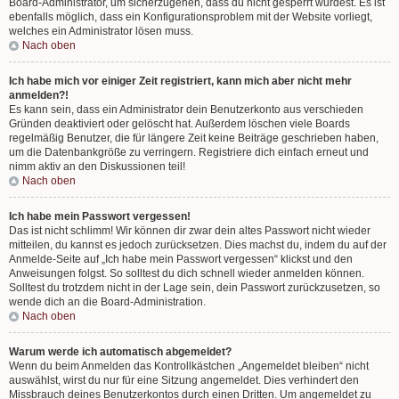
Board-Administrator, um sicherzugehen, dass du nicht gesperrt wurdest. Es ist
ebenfalls möglich, dass ein Konfigurationsproblem mit der Website vorliegt,
welches ein Administrator lösen muss.
Nach oben
Ich habe mich vor einiger Zeit registriert, kann mich aber nicht mehr
anmelden?!
Es kann sein, dass ein Administrator dein Benutzerkonto aus verschieden
Gründen deaktiviert oder gelöscht hat. Außerdem löschen viele Boards
regelmäßig Benutzer, die für längere Zeit keine Beiträge geschrieben haben,
um die Datenbankgröße zu verringern. Registriere dich einfach erneut und
nimm aktiv an den Diskussionen teil!
Nach oben
Ich habe mein Passwort vergessen!
Das ist nicht schlimm! Wir können dir zwar dein altes Passwort nicht wieder
mitteilen, du kannst es jedoch zurücksetzen. Dies machst du, indem du auf der
Anmelde-Seite auf „Ich habe mein Passwort vergessen“ klickst und den
Anweisungen folgst. So solltest du dich schnell wieder anmelden können.
Solltest du trotzdem nicht in der Lage sein, dein Passwort zurückzusetzen, so
wende dich an die Board-Administration.
Nach oben
Warum werde ich automatisch abgemeldet?
Wenn du beim Anmelden das Kontrollkästchen „Angemeldet bleiben“ nicht
auswählst, wirst du nur für eine Sitzung angemeldet. Dies verhindert den
Missbrauch deines Benutzerkontos durch einen Dritten. Um angemeldet zu