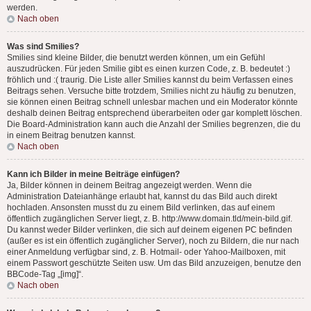
werden.
Nach oben
Was sind Smilies?
Smilies sind kleine Bilder, die benutzt werden können, um ein Gefühl
auszudrücken. Für jeden Smilie gibt es einen kurzen Code, z. B. bedeutet :)
fröhlich und :( traurig. Die Liste aller Smilies kannst du beim Verfassen eines
Beitrags sehen. Versuche bitte trotzdem, Smilies nicht zu häufig zu benutzen,
sie können einen Beitrag schnell unlesbar machen und ein Moderator könnte
deshalb deinen Beitrag entsprechend überarbeiten oder gar komplett löschen.
Die Board-Administration kann auch die Anzahl der Smilies begrenzen, die du
in einem Beitrag benutzen kannst.
Nach oben
Kann ich Bilder in meine Beiträge einfügen?
Ja, Bilder können in deinem Beitrag angezeigt werden. Wenn die
Administration Dateianhänge erlaubt hat, kannst du das Bild auch direkt
hochladen. Ansonsten musst du zu einem Bild verlinken, das auf einem
öffentlich zugänglichen Server liegt, z. B. http://www.domain.tld/mein-bild.gif.
Du kannst weder Bilder verlinken, die sich auf deinem eigenen PC befinden
(außer es ist ein öffentlich zugänglicher Server), noch zu Bildern, die nur nach
einer Anmeldung verfügbar sind, z. B. Hotmail- oder Yahoo-Mailboxen, mit
einem Passwort geschützte Seiten usw. Um das Bild anzuzeigen, benutze den
BBCode-Tag „[img]“.
Nach oben