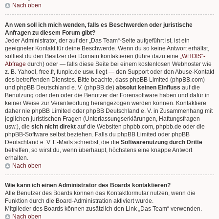
Nach oben
An wen soll ich mich wenden, falls es Beschwerden oder juristische
Anfragen zu diesem Forum gibt?
Jeder Administrator, der auf der „Das Team“-Seite aufgeführt ist, ist ein
geeigneter Kontakt für deine Beschwerde. Wenn du so keine Antwort erhältst,
solltest du den Besitzer der Domain kontaktieren (führe dazu eine
„WHOIS“-
Abfrage
durch) oder — falls diese Seite bei einem kostenlosen Webhoster wie
z. B. Yahoo!, free.fr, funpic.de usw. liegt — den Support oder den Abuse-Kontakt
des betreffenden Dienstes. Bitte beachte, dass phpBB Limited (phpBB.com)
und phpBB Deutschland e. V. (phpBB.de)
absolut keinen Einfluss
auf die
Benutzung oder den oder die Benutzer der Forensoftware haben und dafür in
keiner Weise zur Verantwortung herangezogen werden können. Kontaktiere
daher nie phpBB Limited oder phpBB Deutschland e. V. in Zusammenhang mit
jeglichen juristischen Fragen (Unterlassungserklärungen, Haftungsfragen
usw.), die
sich nicht direkt
auf die Websiten phpbb.com, phpbb.de oder die
phpBB-Software selbst beziehen. Falls du phpBB Limited oder phpBB
Deutschland e. V. E-Mails schreibst, die die
Softwarenutzung durch Dritte
betreffen, so wirst du, wenn überhaupt, höchstens eine knappe Antwort
erhalten.
Nach oben
Wie kann ich einen Administrator des Boards kontaktieren?
Alle Benutzer des Boards können das Kontaktformular nutzen, wenn die
Funktion durch die Board-Administration aktiviert wurde.
Mitglieder des Boards können zusätzlich den Link „Das Team“ verwenden.
Nach oben