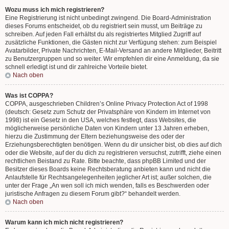
Wozu muss ich mich registrieren?
Eine Registrierung ist nicht unbedingt zwingend. Die Board-Administration
dieses Forums entscheidet, ob du registriert sein musst, um Beiträge zu
schreiben. Auf jeden Fall erhältst du als registriertes Mitglied Zugriff auf
zusätzliche Funktionen, die Gästen nicht zur Verfügung stehen: zum Beispiel
Avatarbilder, Private Nachrichten, E-Mail-Versand an andere Mitglieder, Beitritt
zu Benutzergruppen und so weiter. Wir empfehlen dir eine Anmeldung, da sie
schnell erledigt ist und dir zahlreiche Vorteile bietet.
Nach oben
Was ist COPPA?
COPPA, ausgeschrieben Children’s Online Privacy Protection Act of 1998
(deutsch: Gesetz zum Schutz der Privatsphäre von Kindern im Internet von
1998) ist ein Gesetz in den USA, welches festlegt, dass Websites, die
möglicherweise persönliche Daten von Kindern unter 13 Jahren erheben,
hierzu die Zustimmung der Eltern beziehungsweise des oder der
Erziehungsberechtigten benötigen. Wenn du dir unsicher bist, ob dies auf dich
oder die Website, auf der du dich zu registrieren versuchst, zutrifft, ziehe einen
rechtlichen Beistand zu Rate. Bitte beachte, dass phpBB Limited und der
Besitzer dieses Boards keine Rechtsberatung anbieten kann und nicht die
Anlaufstelle für Rechtsangelegenheiten jeglicher Art ist; außer solchen, die
unter der Frage „An wen soll ich mich wenden, falls es Beschwerden oder
juristische Anfragen zu diesem Forum gibt?“ behandelt werden.
Nach oben
Warum kann ich mich nicht registrieren?