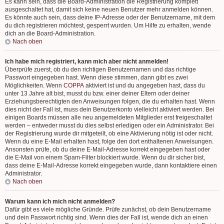
Es kann sein, dass die Board-Administration die Registrierung komplett
ausgeschaltet hat, damit sich keine neuen Benutzer mehr anmelden können.
Es könnte auch sein, dass deine IP-Adresse oder der Benutzername, mit dem
du dich registrieren möchtest, gesperrt wurden. Um Hilfe zu erhalten, wende
dich an die Board-Administration.
Nach oben
Ich habe mich registriert, kann mich aber nicht anmelden!
Überprüfe zuerst, ob du den richtigen Benutzernamen und das richtige
Passwort eingegeben hast. Wenn diese stimmen, dann gibt es zwei
Möglichkeiten. Wenn
COPPA
aktiviert ist und du angegeben hast, dass du
unter 13 Jahre alt bist, musst du bzw. einer deiner Eltern oder deiner
Erziehungsberechtigten den Anweisungen folgen, die du erhalten hast. Wenn
dies nicht der Fall ist, muss dein Benutzerkonto vielleicht aktiviert werden. Bei
einigen Boards müssen alle neu angemeldeten Mitglieder erst freigeschaltet
werden – entweder musst du dies selbst erledigen oder ein Administrator. Bei
der Registrierung wurde dir mitgeteilt, ob eine Aktivierung nötig ist oder nicht.
Wenn du eine E-Mail erhalten hast, folge den dort enthaltenen Anweisungen.
Ansonsten prüfe, ob du deine E-Mail-Adresse korrekt eingegeben hast oder
die E-Mail von einem Spam-Filter blockiert wurde. Wenn du dir sicher bist,
dass deine E-Mail-Adresse korrekt eingegeben wurde, dann kontaktiere einen
Administrator.
Nach oben
Warum kann ich mich nicht anmelden?
Dafür gibt es viele mögliche Gründe. Prüfe zunächst, ob dein Benutzername
und dein Passwort richtig sind. Wenn dies der Fall ist, wende dich an einen