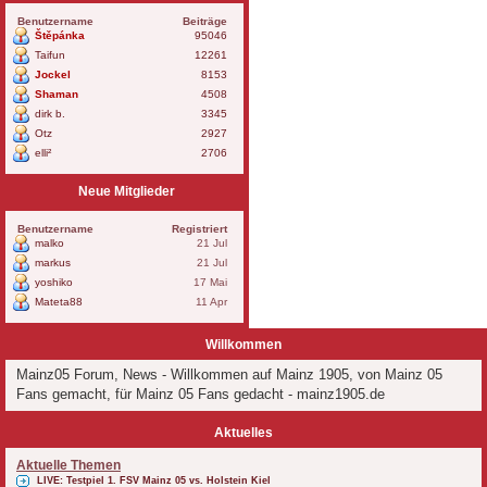
Benutzername
Beiträge
Štěpánka
95046
Taifun
12261
Jockel
8153
Shaman
4508
dirk b.
3345
Otz
2927
elli²
2706
Neue Mitglieder
Benutzername
Registriert
malko
21 Jul
markus
21 Jul
yoshiko
17 Mai
Mateta88
11 Apr
Willkommen
Mainz05 Forum, News - Willkommen auf Mainz 1905, von Mainz 05
Fans gemacht, für Mainz 05 Fans gedacht - mainz1905.de
Aktuelles
Aktuelle Themen
LIVE: Testpiel 1. FSV Mainz 05 vs. Holstein Kiel