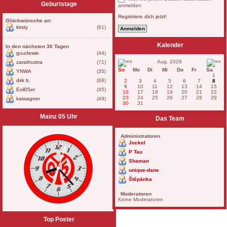
Geburtstage
anmelden
Registriere dich jetzt!
Glückwünsche an:
kirsty
(61)
Kalender
In den nächsten 30 Tagen
guudewie
(44)
Aug. 2026
zarathustra
(71)
So
Mo
Di
Mi
Do
Fr
Sa
YNWA
(35)
1
dirk b.
(68)
2
3
4
5
6
7
8
9
10
11
12
13
14
15
Exil05er
(45)
16
17
18
19
20
21
22
23
24
25
26
27
28
29
kaiwagner
(49)
30
31
Mainz 05 Uhr
Das Team
Administratoren
Jockel
P Tau
Shaman
unique-dane
Štěpánka
Moderatoren
Keine Moderatoren
Top Poster