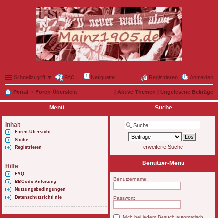
Schnellzugriff ▼
FAQ
Netiquette
Registrieren
Anmelden
Portal
Foren-Übersicht
|
Aktive Themen
|
Ungelesene Beiträge
Menü
Suche
Inhalt
Foren-Übersicht
Suche
erweiterte Suche
Registrieren
Benutzer-Menü
Hilfe
FAQ
Benutzername:
BBCode-Anleitung
Nutzungsbedingungen
Datenschutzrichtlinie
Passwort:
Mich bei jedem Besuch automatisch