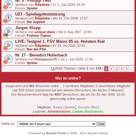
Nr. 9 - Philipp Tietz
Verfasst von
Štěpánka
» Fr 2. Jan 2026, 14:14
Forum:
Spieler
U23 - Spieltagsfestsetzung
Verfasst von
Štěpánka
» Mo 13. Okt 2008, 17:57
Forum:
Die Jugend
Jürgen Klopp
Verfasst von
unique-dane
» Mo 6. Aug 2007, 13:58
Forum:
Frühere Trainer
LIVE: Testpiel 1. FSV Mainz 05 vs. Holstein Kiel
Verfasst von
Štěpánka
» Fr 24. Jul 2026, 22:02
Forum:
Nur der FSV
Nr. 17 - Benedict Hollerbach
Verfasst von
Rheingauner05
» So 1. Jun 2025, 17:16
Forum:
Spieler
3569 Themen • Seite
1
von
179
•
1
2
3
4
5
…
Wer ist online?
Insgesamt sind
561
Besucher online :: 2 sichtbare Mitglieder, 0 unsichtbare Mitglieder
und 559 Gäste (basierend auf den aktiven Besuchern der letzten 5 Minuten)
Der Besucherrekord liegt bei
4057
Besuchern, die am Do 30. Apr 2026, 15:03
gleichzeitig online waren.
Mitglieder:
Baidu [Spider]
,
Google [Bot]
Legende:
Administratoren
,
Globale Moderatoren
Gehe zu:
Powered by
Board3 Portal
© 2009 - 2014 Board3 Group