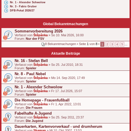
Nr. 1 - Alexnder Schwolow
Nr. 3 - Fabio Gruber
DFB-Pokal 2026/27
Global Bekanntmachungen
Sommervorbereitung 2026
Verfasst von
Štěpánka
» So 10. Mai 2026, 16:00
Forum:
Nur der FSV
8 Bekanntmachungen • Seite
1
von
8
•
1
2
3
4
5
…
Aktuelle Beiträge
Nr. 16 - Stefan Bell
Verfasst von
Štěpánka
» So 25. Jul 2010, 18:31
Forum:
Spieler
Nr. 8 - Paul Nebel
Verfasst von
Štěpánka
» Mo 14. Sep 2020, 17:49
Forum:
Spieler
Nr. 1 - Alexnder Schwolow
Verfasst von
Štěpánka
» Fr 17. Jul 2026, 15:07
Forum:
Spieler
Die Homepage - Frauenfußball
Verfasst von
Štěpánka
» Fr 1. Apr 2022, 13:01
Forum:
Die Frauen
Fabelhafte A-Jugend
Verfasst von
Štěpánka
» So 25. Sep 2011, 23:37
Forum:
Die Jugend
Dauerkarten, Kartenvorverkauf - und drumherum
Verfasst von
Shaman
» Mi 10. Okt 2007, 13:53