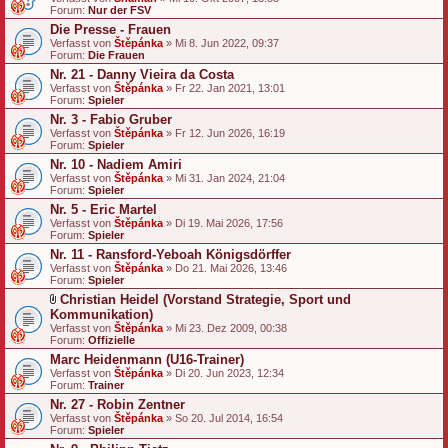
Forum:
Nur der FSV
Die Presse - Frauen
Verfasst von
Štěpánka
» Mi 8. Jun 2022, 09:37
Forum:
Die Frauen
Nr. 21 - Danny Vieira da Costa
Verfasst von
Štěpánka
» Fr 22. Jan 2021, 13:01
Forum:
Spieler
Nr. 3 - Fabio Gruber
Verfasst von
Štěpánka
» Fr 12. Jun 2026, 16:19
Forum:
Spieler
Nr. 10 - Nadiem Amiri
Verfasst von
Štěpánka
» Mi 31. Jan 2024, 21:04
Forum:
Spieler
Nr. 5 - Eric Martel
Verfasst von
Štěpánka
» Di 19. Mai 2026, 17:56
Forum:
Spieler
Nr. 11 - Ransford-Yeboah Königsdörffer
Verfasst von
Štěpánka
» Do 21. Mai 2026, 13:46
Forum:
Spieler
Christian Heidel (Vorstand Strategie, Sport und
D
Kommunikation)
a
Verfasst von
Štěpánka
» Mi 23. Dez 2009, 00:38
t
Forum:
Offizielle
e
Marc Heidenmann (U16-Trainer)
i
a
Verfasst von
Štěpánka
» Di 20. Jun 2023, 12:34
n
Forum:
Trainer
h
Nr. 27 - Robin Zentner
a
Verfasst von
n
Štěpánka
» So 20. Jul 2014, 16:54
Forum:
g
Spieler