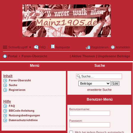
Schnellzugriff ▼
FAQ
Netiquette
Registrieren
Anmelden
Portal
Foren-Übersicht
|
Aktive Themen
|
Ungelesene Beiträge
Menü
Suche
Inhalt
Foren-Übersicht
Suche
erweiterte Suche
Registrieren
Benutzer-Menü
Hilfe
FAQ
Benutzername:
BBCode-Anleitung
Nutzungsbedingungen
Datenschutzrichtlinie
Passwort:
Mich bei jedem Besuch automatisch