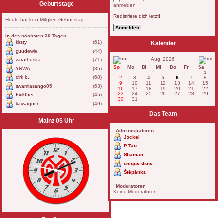
Geburtstage
anmelden
Registriere dich jetzt!
Heute hat kein Mitglied Geburtstag
In den nächsten 30 Tagen
kirsty
(61)
Kalender
guudewie
(44)
Aug. 2026
zarathustra
(71)
So
Mo
Di
Mi
Do
Fr
Sa
YNWA
(35)
1
dirk b.
(68)
2
3
4
5
6
7
8
9
10
11
12
13
14
15
swamiasango05
(63)
16
17
18
19
20
21
22
23
24
25
26
27
28
29
Exil05er
(45)
30
31
kaiwagner
(49)
Das Team
Mainz 05 Uhr
Administratoren
Jockel
P Tau
Shaman
unique-dane
Štěpánka
Moderatoren
Keine Moderatoren