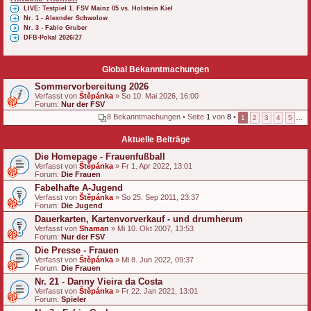
LIVE: Testpiel 1. FSV Mainz 05 vs. Holstein Kiel
Nr. 1 - Alexnder Schwolow
Nr. 3 - Fabio Gruber
DFB-Pokal 2026/27
Global Bekanntmachungen
Sommervorbereitung 2026
Verfasst von
Štěpánka
» So 10. Mai 2026, 16:00
Forum:
Nur der FSV
8 Bekanntmachungen • Seite
1
von
8
•
1
2
3
4
5
…
Aktuelle Beiträge
Die Homepage - Frauenfußball
Verfasst von
Štěpánka
» Fr 1. Apr 2022, 13:01
Forum:
Die Frauen
Fabelhafte A-Jugend
Verfasst von
Štěpánka
» So 25. Sep 2011, 23:37
Forum:
Die Jugend
Dauerkarten, Kartenvorverkauf - und drumherum
Verfasst von
Shaman
» Mi 10. Okt 2007, 13:53
Forum:
Nur der FSV
Die Presse - Frauen
Verfasst von
Štěpánka
» Mi 8. Jun 2022, 09:37
Forum:
Die Frauen
Nr. 21 - Danny Vieira da Costa
Verfasst von
Štěpánka
» Fr 22. Jan 2021, 13:01
Forum:
Spieler