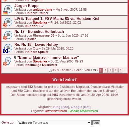
Forum:
Die Jugend
Jürgen Klopp
Verfasst von
unique-dane
» Mo 6. Aug 2007, 13:58
Forum:
Frühere Trainer
LIVE: Testpiel 1. FSV Mainz 05 vs. Holstein Kiel
Verfasst von
Štěpánka
» Fr 24. Jul 2026, 22:02
Forum:
Nur der FSV
Nr. 17 - Benedict Hollerbach
Verfasst von
Rheingauner05
» So 1. Jun 2025, 17:16
Forum:
Spieler
Re: Nr. 18 - Lewis Holtby
Verfasst von
Otz
» Sa 29. Mai 2010, 08:25
Forum:
Frühere Spieler
"Einmal Mainzer - immer Mainzer"
D
Verfasst von
Štěpánka
» Do 21. Aug 2008, 09:23
a
Forum:
Ehemalige Nullfünfer
t
3569 Themen • Seite
1
von
179
•
1
2
3
4
5
…
e
i
a
Wer ist online?
n
h
Insgesamt sind
652
Besucher online :: 2 sichtbare Mitglieder, 0 unsichtbare Mitglieder
a
und 650 Gäste (basierend auf den aktiven Besuchern der letzten 5 Minuten)
n
Der Besucherrekord liegt bei
4057
Besuchern, die am Do 30. Apr 2026, 15:03
g
gleichzeitig online waren.
Mitglieder:
Bing [Bot]
,
Google [Bot]
Legende:
Administratoren
,
Globale Moderatoren
Gehe zu: