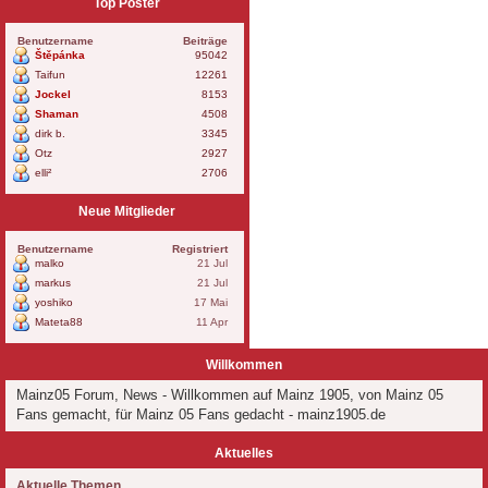
Top Poster
Benutzername
Beiträge
Štěpánka
95042
Taifun
12261
Jockel
8153
Shaman
4508
dirk b.
3345
Otz
2927
elli²
2706
Neue Mitglieder
Benutzername
Registriert
malko
21 Jul
markus
21 Jul
yoshiko
17 Mai
Mateta88
11 Apr
Willkommen
Mainz05 Forum, News - Willkommen auf Mainz 1905, von Mainz 05
Fans gemacht, für Mainz 05 Fans gedacht - mainz1905.de
Aktuelles
Aktuelle Themen