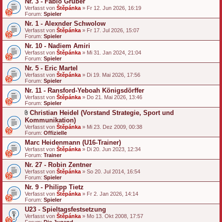
Nr. 3 - Fabio Gruber
Verfasst von
Štěpánka
» Fr 12. Jun 2026, 16:19
Forum:
Spieler
Nr. 1 - Alexnder Schwolow
Verfasst von
Štěpánka
» Fr 17. Jul 2026, 15:07
Forum:
Spieler
Nr. 10 - Nadiem Amiri
Verfasst von
Štěpánka
» Mi 31. Jan 2024, 21:04
Forum:
Spieler
Nr. 5 - Eric Martel
Verfasst von
Štěpánka
» Di 19. Mai 2026, 17:56
Forum:
Spieler
Nr. 11 - Ransford-Yeboah Königsdörffer
Verfasst von
Štěpánka
» Do 21. Mai 2026, 13:46
Forum:
Spieler
Christian Heidel (Vorstand Strategie, Sport und
D
Kommunikation)
a
Verfasst von
Štěpánka
» Mi 23. Dez 2009, 00:38
t
Forum:
Offizielle
e
Marc Heidenmann (U16-Trainer)
i
a
Verfasst von
Štěpánka
» Di 20. Jun 2023, 12:34
n
Forum:
Trainer
h
Nr. 27 - Robin Zentner
a
Verfasst von
n
Štěpánka
» So 20. Jul 2014, 16:54
Forum:
g
Spieler
Nr. 9 - Philipp Tietz
Verfasst von
Štěpánka
» Fr 2. Jan 2026, 14:14
Forum:
Spieler
U23 - Spieltagsfestsetzung
Verfasst von
Štěpánka
» Mo 13. Okt 2008, 17:57