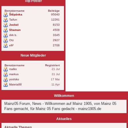
Top Poster
Benutzername
Beiträge
Štěpánka
95040
Taifun
12261
Jockel
8153
Shaman
4508
dirk b.
3345
Otz
2927
elli²
2706
Neue Mitglieder
Benutzername
Registriert
malko
21 Jul
markus
21 Jul
yoshiko
17 Mai
Mateta88
11 Apr
Willkommen
Mainz05 Forum, News - Willkommen auf Mainz 1905, von Mainz 05
Fans gemacht, für Mainz 05 Fans gedacht - mainz1905.de
Aktuelles
Aktuelle Themen