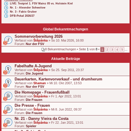
LIVE: Testpiel 1. FSV Mainz 05 vs. Holstein Kiel
Nr. 1 - Alexnder Schwolow
Nr. 3 - Fabio Gruber
DFB-Pokal 2026/27
Global Bekanntmachungen
Sommervorbereitung 2026
Verfasst von
Štěpánka
» So 10. Mai 2026, 16:00
Forum:
Nur der FSV
8 Bekanntmachungen • Seite
1
von
8
•
1
2
3
4
5
…
Aktuelle Beiträge
Fabelhafte A-Jugend
Verfasst von
Štěpánka
» So 25. Sep 2011, 23:37
Forum:
Die Jugend
Dauerkarten, Kartenvorverkauf - und drumherum
Verfasst von
Shaman
» Mi 10. Okt 2007, 13:53
Forum:
Nur der FSV
Die Homepage - Frauenfußball
Verfasst von
Štěpánka
» Fr 1. Apr 2022, 13:01
Forum:
Die Frauen
Die Presse - Frauen
Verfasst von
Štěpánka
» Mi 8. Jun 2022, 09:37
Forum:
Die Frauen
Nr. 21 - Danny Vieira da Costa
Verfasst von
Štěpánka
» Fr 22. Jan 2021, 13:01
Forum:
Spieler