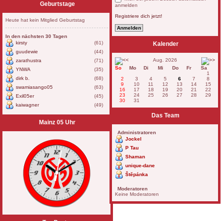
Geburtstage
anmelden
Registriere dich jetzt!
Heute hat kein Mitglied Geburtstag
In den nächsten 30 Tagen
kirsty
(61)
Kalender
guudewie
(44)
Aug. 2026
zarathustra
(71)
So
Mo
Di
Mi
Do
Fr
Sa
YNWA
(35)
1
dirk b.
(68)
2
3
4
5
6
7
8
9
10
11
12
13
14
15
swamiasango05
(63)
16
17
18
19
20
21
22
23
24
25
26
27
28
29
Exil05er
(45)
30
31
kaiwagner
(49)
Das Team
Mainz 05 Uhr
Administratoren
Jockel
P Tau
Shaman
unique-dane
Štěpánka
Moderatoren
Keine Moderatoren