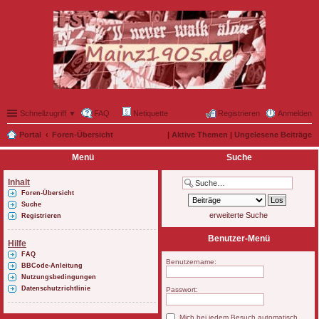
Schnellzugriff ▼
FAQ
Netiquette
Registrieren
Anmelden
Portal
Foren-Übersicht
|
Aktive Themen
|
Ungelesene Beiträge
Menü
Suche
Inhalt
Foren-Übersicht
Suche
erweiterte Suche
Registrieren
Benutzer-Menü
Hilfe
FAQ
Benutzername:
BBCode-Anleitung
Nutzungsbedingungen
Datenschutzrichtlinie
Passwort:
Mich bei jedem Besuch automatisch