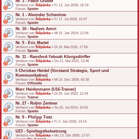
Nr. 3 - Fabio Gruber
Verfasst von
Štěpánka
» Fr 12. Jun 2026, 16:19
Forum:
Spieler
Nr. 1 - Alexnder Schwolow
Verfasst von
Štěpánka
» Fr 17. Jul 2026, 15:07
Forum:
Spieler
Nr. 10 - Nadiem Amiri
Verfasst von
Štěpánka
» Mi 31. Jan 2024, 21:04
Forum:
Spieler
Nr. 5 - Eric Martel
Verfasst von
Štěpánka
» Di 19. Mai 2026, 17:56
Forum:
Spieler
Nr. 11 - Ransford-Yeboah Königsdörffer
Verfasst von
Štěpánka
» Do 21. Mai 2026, 13:46
Forum:
Spieler
Christian Heidel (Vorstand Strategie, Sport und
D
Kommunikation)
a
Verfasst von
Štěpánka
» Mi 23. Dez 2009, 00:38
t
Forum:
Offizielle
e
Marc Heidenmann (U16-Trainer)
i
a
Verfasst von
Štěpánka
» Di 20. Jun 2023, 12:34
n
Forum:
Trainer
h
Nr. 27 - Robin Zentner
a
Verfasst von
n
Štěpánka
» So 20. Jul 2014, 16:54
Forum:
g
Spieler
Nr. 9 - Philipp Tietz
Verfasst von
Štěpánka
» Fr 2. Jan 2026, 14:14
Forum:
Spieler
U23 - Spieltagsfestsetzung
Verfasst von
Štěpánka
» Mo 13. Okt 2008, 17:57