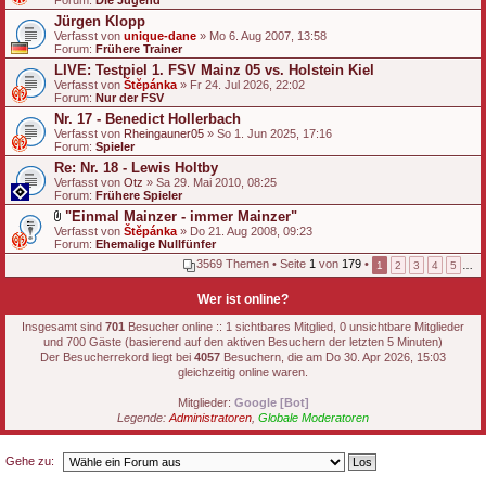
Forum:
Die Jugend
Jürgen Klopp
Verfasst von
unique-dane
» Mo 6. Aug 2007, 13:58
Forum:
Frühere Trainer
LIVE: Testpiel 1. FSV Mainz 05 vs. Holstein Kiel
Verfasst von
Štěpánka
» Fr 24. Jul 2026, 22:02
Forum:
Nur der FSV
Nr. 17 - Benedict Hollerbach
Verfasst von
Rheingauner05
» So 1. Jun 2025, 17:16
Forum:
Spieler
Re: Nr. 18 - Lewis Holtby
Verfasst von
Otz
» Sa 29. Mai 2010, 08:25
Forum:
Frühere Spieler
"Einmal Mainzer - immer Mainzer"
D
Verfasst von
Štěpánka
» Do 21. Aug 2008, 09:23
a
Forum:
Ehemalige Nullfünfer
t
3569 Themen • Seite
1
von
179
•
1
2
3
4
5
…
e
i
a
Wer ist online?
n
h
Insgesamt sind
701
Besucher online :: 1 sichtbares Mitglied, 0 unsichtbare Mitglieder
a
und 700 Gäste (basierend auf den aktiven Besuchern der letzten 5 Minuten)
n
Der Besucherrekord liegt bei
4057
Besuchern, die am Do 30. Apr 2026, 15:03
g
gleichzeitig online waren.
Mitglieder:
Google [Bot]
Legende:
Administratoren
,
Globale Moderatoren
Gehe zu: