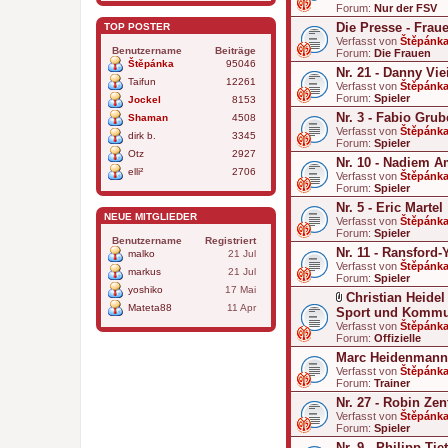
Forum:
Nur der FSV
Die Presse - Frau
TOP POSTER
Verfasst von
Štěpánk
Benutzername
Beiträge
Forum:
Die Frauen
Štěpánka
95046
Nr. 21 - Danny Vie
Taifun
12261
Verfasst von
Štěpánk
Forum:
Spieler
Jockel
8153
Nr. 3 - Fabio Grub
Shaman
4508
Verfasst von
Štěpánk
dirk b.
3345
Forum:
Spieler
Otz
2927
Nr. 10 - Nadiem A
elli²
2706
Verfasst von
Štěpánk
Forum:
Spieler
Nr. 5 - Eric Martel
NEUE MITGLIEDER
Verfasst von
Štěpánk
Forum:
Spieler
Benutzername
Registriert
Nr. 11 - Ransford
malko
21 Jul
Verfasst von
Štěpánk
markus
21 Jul
Forum:
Spieler
yoshiko
17 Mai
Christian Heidel
Mateta88
11 Apr
D
Sport und Kommu
a
Verfasst von
Štěpánk
t
Forum:
Offizielle
e
Marc Heidenmann 
i
a
Verfasst von
Štěpánk
n
Forum:
Trainer
h
Nr. 27 - Robin Zen
a
Verfasst von
n
Štěpánk
Forum:
g
Spieler
Nr. 9 - Philipp Tie