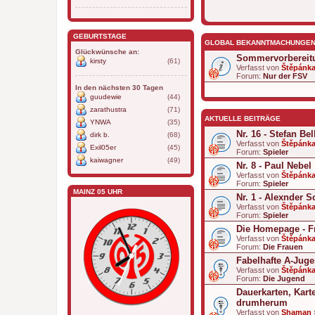
GEBURTSTAGE
GLOBAL BEKANNTMACHUNGE
Glückwünsche an:
Sommervorbereit
kirsty
(61)
Verfasst von
Štěpánk
Forum:
Nur der FSV
In den nächsten 30 Tagen
guudewie
(44)
zarathustra
(71)
AKTUELLE BEITRÄGE
YNWA
(35)
Nr. 16 - Stefan Bel
dirk b.
(68)
Verfasst von
Štěpánk
Exil05er
(45)
Forum:
Spieler
kaiwagner
(49)
Nr. 8 - Paul Nebel
Verfasst von
Štěpánk
Forum:
Spieler
MAINZ 05 UHR
Nr. 1 - Alexnder 
Verfasst von
Štěpánk
Forum:
Spieler
Die Homepage - F
Verfasst von
Štěpánk
Forum:
Die Frauen
Fabelhafte A-Jug
Verfasst von
Štěpánk
Forum:
Die Jugend
Dauerkarten, Kart
drumherum
Verfasst von
Shaman