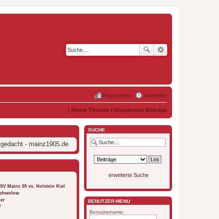
Registrieren
Anmelden
|
Aktive Themen
|
Ungelesene Beiträge
SUCHE
 gedacht - mainz1905.de
erweiterte Suche
FSV Mainz 05 vs. Holstein Kiel
 Schwolow
ber
BENUTZER-MENÜ
7
Benutzername: