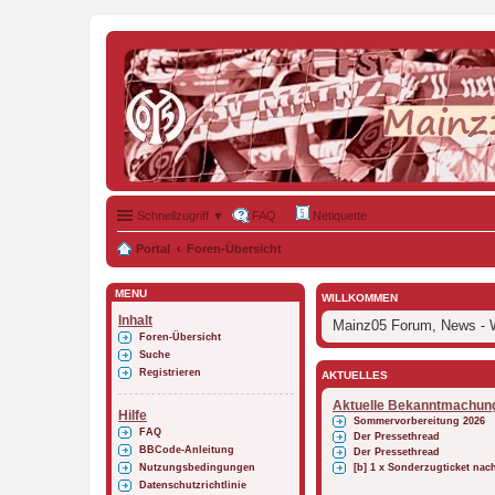
Schnellzugriff ▼
FAQ
Netiquette
Portal
Foren-Übersicht
MENÜ
WILLKOMMEN
Inhalt
Mainz05 Forum, News - W
Foren-Übersicht
Suche
Registrieren
AKTUELLES
Aktuelle Bekanntmachun
Hilfe
Sommervorbereitung 2026
FAQ
Der Pressethread
BBCode-Anleitung
Der Pressethread
Nutzungsbedingungen
[b] 1 x Sonderzugticket na
Datenschutzrichtlinie