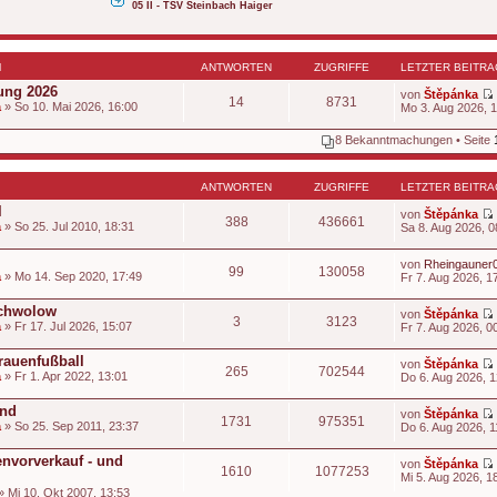
05 II - TSV Steinbach Haiger
N
ANTWORTEN
ZUGRIFFE
LETZTER BEITRA
ung 2026
von
Štěpánka
14
8731
a
» So 10. Mai 2026, 16:00
Mo 3. Aug 2026, 
8 Bekanntmachungen • Seite
t
ANTWORTEN
ZUGRIFFE
LETZTER BEITRA
l
von
Štěpánka
388
436661
a
» So 25. Jul 2010, 18:31
Sa 8. Aug 2026, 0
i
t
von
Rheingauner
99
130058
a
» Mo 14. Sep 2020, 17:49
Fr 7. Aug 2026, 1
t
Schwolow
von
Štěpánka
3
3123
a
» Fr 17. Jul 2026, 15:07
Fr 7. Aug 2026, 0
i
rauenfußball
von
Štěpánka
265
702544
t
a
» Fr 1. Apr 2022, 13:01
Do 6. Aug 2026, 1
t
end
von
Štěpánka
1731
975351
a
» So 25. Sep 2011, 23:37
Do 6. Aug 2026, 1
t
i
envorverkauf - und
von
Štěpánka
1610
1077253
t
Mi 5. Aug 2026, 1
t
» Mi 10. Okt 2007, 13:53