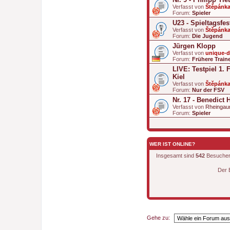
Verfasst von
Štěpánk
Forum:
Spieler
U23 - Spieltagsfe
Verfasst von
Štěpánk
Forum:
Die Jugend
Jürgen Klopp
Verfasst von
unique-
Forum:
Frühere Train
LIVE: Testpiel 1. 
Kiel
Verfasst von
Štěpánk
Forum:
Nur der FSV
Nr. 17 - Benedict 
Verfasst von
Rheingau
Forum:
Spieler
WER IST ONLINE?
Insgesamt sind
542
Besucher o
Der 
Gehe zu: