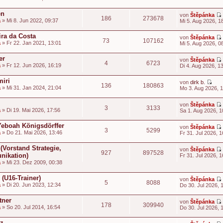
i
t
en
von
Štěpánka
186
273678
t
a
» Mi 8. Jun 2022, 09:37
Mi 5. Aug 2026, 1
i
t
ira da Costa
von
Štěpánka
73
107162
a
» Fr 22. Jan 2021, 13:01
Mi 5. Aug 2026, 0
i
t
t
er
von
Štěpánka
4
6723
a
» Fr 12. Jun 2026, 16:19
Di 4. Aug 2026, 1
t
i
miri
von
dirk b.
136
180863
t
N
a
» Mi 31. Jan 2024, 21:04
Mo 3. Aug 2026, 
e
t
u
i
von
Štěpánka
e
3
3133
t
a
» Di 19. Mai 2026, 17:56
Sa 1. Aug 2026, 1
s
t
e
i
-Yeboah Königsdörffer
von
Štěpánka
r
3
5299
t
a
» Do 21. Mai 2026, 13:46
Fr 31. Jul 2026, 1
B
t
e
i
 (Vorstand Strategie,
von
Štěpánka
927
897528
t
nikation)
Fr 31. Jul 2026, 1
r
t
a
» Mi 23. Dez 2009, 00:38
a
i
g
t
(U16-Trainer)
von
Štěpánka
5
8088
t
a
» Di 20. Jun 2023, 12:34
Do 30. Jul 2026, 
i
t
tner
von
Štěpánka
178
309940
a
» So 20. Jul 2014, 16:54
Do 30. Jul 2026, 
i
t
t
tz