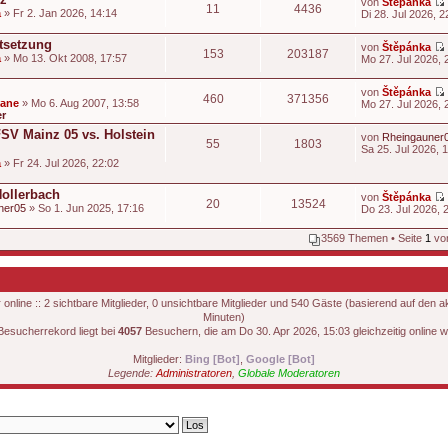
von
Štěpánka
11
4436
a
» Fr 2. Jan 2026, 14:14
Di 28. Jul 2026, 2
t
i
stsetzung
von
Štěpánka
153
203187
t
a
» Mo 13. Okt 2008, 17:57
Mo 27. Jul 2026, 
t
i
von
Štěpánka
460
371356
t
dane
» Mo 6. Aug 2007, 13:58
Mo 27. Jul 2026, 
er
t
i
FSV Mainz 05 vs. Holstein
von
Rheingauner
55
1803
t
Sa 25. Jul 2026, 
t
a
» Fr 24. Jul 2026, 22:02
i
t
Hollerbach
von
Štěpánka
20
13524
ner05
» So 1. Jun 2025, 17:16
Do 23. Jul 2026, 
i
t
3569 Themen • Seite
1
vo
t
nline :: 2 sichtbare Mitglieder, 0 unsichtbare Mitglieder und 540 Gäste (basierend auf den a
Minuten)
i
Besucherrekord liegt bei
4057
Besuchern, die am Do 30. Apr 2026, 15:03 gleichzeitig online w
t
Mitglieder:
Bing [Bot]
,
Google [Bot]
Legende:
Administratoren
,
Globale Moderatoren