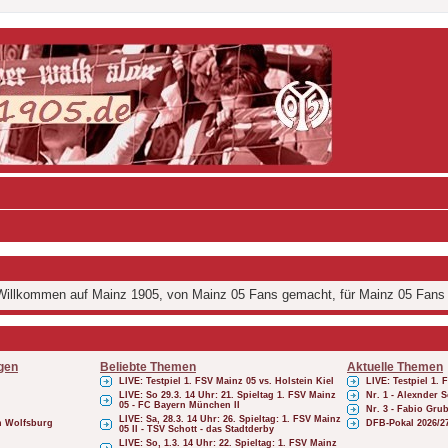
illkommen auf Mainz 1905, von Mainz 05 Fans gemacht, für Mainz 05 Fans
gen
Beliebte Themen
Aktuelle Themen
LIVE: Testpiel 1. FSV Mainz 05 vs. Holstein Kiel
LIVE: Testpiel 1. 
LIVE: So 29.3. 14 Uhr: 21. Spieltag 1. FSV Mainz
Nr. 1 - Alexnder
05 - FC Bayern München II
Nr. 3 - Fabio Gru
LIVE: Sa, 28.3. 14 Uhr: 26. Spieltag: 1. FSV Mainz
ch Wolfsburg
DFB-Pokal 2026/2
05 II - TSV Schott - das Stadtderby
LIVE: So, 1.3. 14 Uhr: 22. Spieltag: 1. FSV Mainz