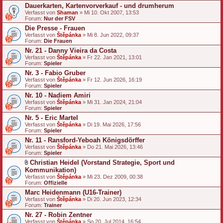
Dauerkarten, Kartenvorverkauf - und drumherum
Verfasst von
Shaman
» Mi 10. Okt 2007, 13:53
Forum:
Nur der FSV
Die Presse - Frauen
Verfasst von
Štěpánka
» Mi 8. Jun 2022, 09:37
Forum:
Die Frauen
Nr. 21 - Danny Vieira da Costa
Verfasst von
Štěpánka
» Fr 22. Jan 2021, 13:01
Forum:
Spieler
Nr. 3 - Fabio Gruber
Verfasst von
Štěpánka
» Fr 12. Jun 2026, 16:19
Forum:
Spieler
Nr. 10 - Nadiem Amiri
Verfasst von
Štěpánka
» Mi 31. Jan 2024, 21:04
Forum:
Spieler
Nr. 5 - Eric Martel
Verfasst von
Štěpánka
» Di 19. Mai 2026, 17:56
Forum:
Spieler
Nr. 11 - Ransford-Yeboah Königsdörffer
Verfasst von
Štěpánka
» Do 21. Mai 2026, 13:46
Forum:
Spieler
Christian Heidel (Vorstand Strategie, Sport und
D
Kommunikation)
a
Verfasst von
Štěpánka
» Mi 23. Dez 2009, 00:38
t
Forum:
Offizielle
e
Marc Heidenmann (U16-Trainer)
i
a
Verfasst von
Štěpánka
» Di 20. Jun 2023, 12:34
n
Forum:
Trainer
h
Nr. 27 - Robin Zentner
a
Verfasst von
n
Štěpánka
» So 20. Jul 2014, 16:54