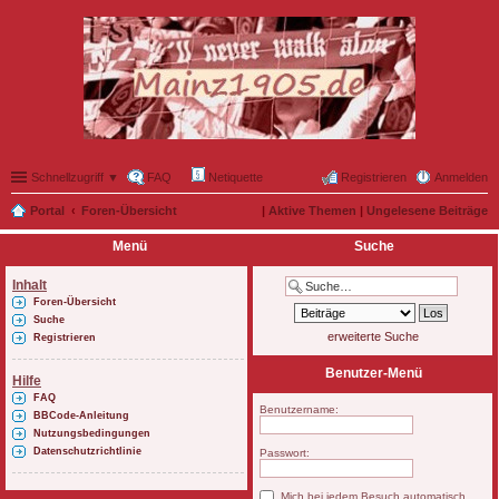
Schnellzugriff ▼
FAQ
Netiquette
Registrieren
Anmelden
Portal
Foren-Übersicht
|
Aktive Themen
|
Ungelesene Beiträge
Menü
Suche
Inhalt
Foren-Übersicht
Suche
erweiterte Suche
Registrieren
Benutzer-Menü
Hilfe
FAQ
Benutzername:
BBCode-Anleitung
Nutzungsbedingungen
Datenschutzrichtlinie
Passwort:
Mich bei jedem Besuch automatisch