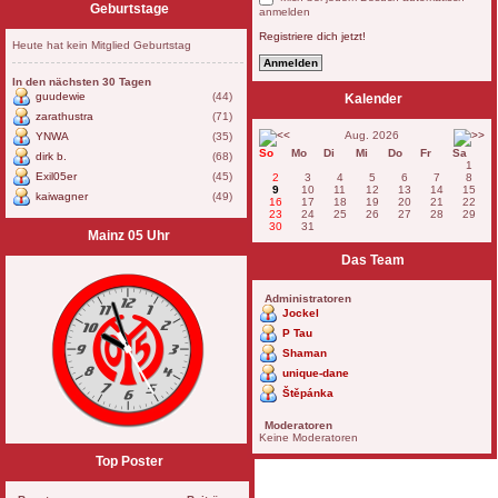
Geburtstage
anmelden
Registriere dich jetzt!
Heute hat kein Mitglied Geburtstag
In den nächsten 30 Tagen
guudewie
(44)
Kalender
zarathustra
(71)
Aug. 2026
YNWA
(35)
So
Mo
Di
Mi
Do
Fr
Sa
dirk b.
(68)
1
Exil05er
(45)
2
3
4
5
6
7
8
9
10
11
12
13
14
15
kaiwagner
(49)
16
17
18
19
20
21
22
23
24
25
26
27
28
29
30
31
Mainz 05 Uhr
Das Team
Administratoren
Jockel
P Tau
Shaman
unique-dane
Štěpánka
Moderatoren
Keine Moderatoren
Top Poster