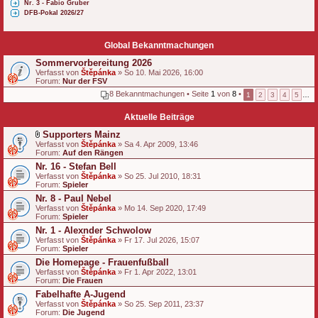
Nr. 3 - Fabio Gruber
DFB-Pokal 2026/27
Global Bekanntmachungen
Sommervorbereitung 2026
Verfasst von
Štěpánka
» So 10. Mai 2026, 16:00
Forum:
Nur der FSV
8 Bekanntmachungen • Seite
1
von
8
•
1
2
3
4
5
…
Aktuelle Beiträge
Supporters Mainz
D
Verfasst von
Štěpánka
» Sa 4. Apr 2009, 13:46
a
Forum:
Auf den Rängen
t
Nr. 16 - Stefan Bell
e
Verfasst von
i
Štěpánka
» So 25. Jul 2010, 18:31
Forum:
a
Spieler
n
Nr. 8 - Paul Nebel
h
Verfasst von
Štěpánka
» Mo 14. Sep 2020, 17:49
a
Forum:
Spieler
n
g
Nr. 1 - Alexnder Schwolow
Verfasst von
Štěpánka
» Fr 17. Jul 2026, 15:07
Forum:
Spieler
Die Homepage - Frauenfußball
Verfasst von
Štěpánka
» Fr 1. Apr 2022, 13:01
Forum:
Die Frauen
Fabelhafte A-Jugend
Verfasst von
Štěpánka
» So 25. Sep 2011, 23:37
Forum:
Die Jugend