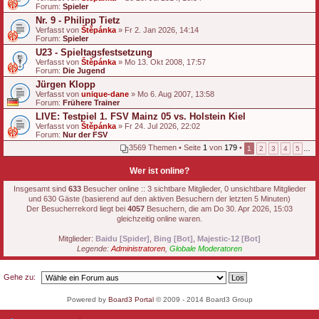
Forum:
g
Spieler
Nr. 9 - Philipp Tietz
Verfasst von
Štěpánka
» Fr 2. Jan 2026, 14:14
Forum:
Spieler
U23 - Spieltagsfestsetzung
Verfasst von
Štěpánka
» Mo 13. Okt 2008, 17:57
Forum:
Die Jugend
Jürgen Klopp
Verfasst von
unique-dane
» Mo 6. Aug 2007, 13:58
Forum:
Frühere Trainer
LIVE: Testpiel 1. FSV Mainz 05 vs. Holstein Kiel
Verfasst von
Štěpánka
» Fr 24. Jul 2026, 22:02
Forum:
Nur der FSV
3569 Themen • Seite
1
von
179
•
1
2
3
4
5
…
Wer ist online?
Insgesamt sind
633
Besucher online :: 3 sichtbare Mitglieder, 0 unsichtbare Mitglieder
und 630 Gäste (basierend auf den aktiven Besuchern der letzten 5 Minuten)
Der Besucherrekord liegt bei
4057
Besuchern, die am Do 30. Apr 2026, 15:03
gleichzeitig online waren.
Mitglieder:
Baidu [Spider]
,
Bing [Bot]
,
Majestic-12 [Bot]
Legende:
Administratoren
,
Globale Moderatoren
Gehe zu:
Powered by
Board3 Portal
© 2009 - 2014 Board3 Group