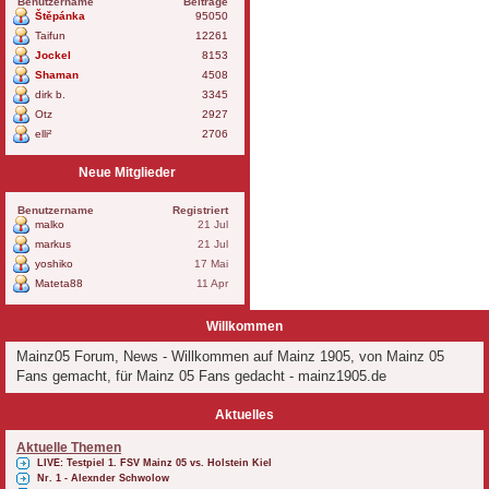
Benutzername
Beiträge
Štěpánka
95050
Taifun
12261
Jockel
8153
Shaman
4508
dirk b.
3345
Otz
2927
elli²
2706
Neue Mitglieder
Benutzername
Registriert
malko
21 Jul
markus
21 Jul
yoshiko
17 Mai
Mateta88
11 Apr
Willkommen
Mainz05 Forum, News - Willkommen auf Mainz 1905, von Mainz 05
Fans gemacht, für Mainz 05 Fans gedacht - mainz1905.de
Aktuelles
Aktuelle Themen
LIVE: Testpiel 1. FSV Mainz 05 vs. Holstein Kiel
Nr. 1 - Alexnder Schwolow