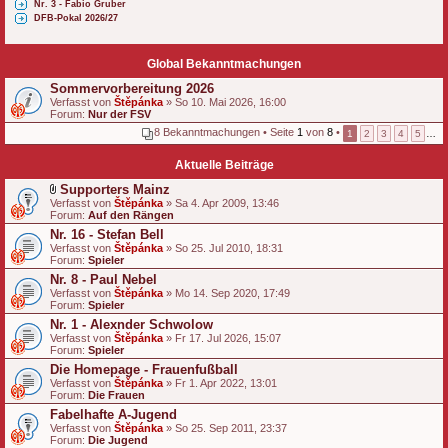
Nr. 3 - Fabio Gruber
DFB-Pokal 2026/27
Global Bekanntmachungen
Sommervorbereitung 2026
Verfasst von
Štěpánka
» So 10. Mai 2026, 16:00
Forum:
Nur der FSV
8 Bekanntmachungen • Seite
1
von
8
•
1
2
3
4
5
…
Aktuelle Beiträge
Supporters Mainz
D
Verfasst von
Štěpánka
» Sa 4. Apr 2009, 13:46
a
Forum:
Auf den Rängen
t
Nr. 16 - Stefan Bell
e
Verfasst von
i
Štěpánka
» So 25. Jul 2010, 18:31
Forum:
a
Spieler
n
Nr. 8 - Paul Nebel
h
Verfasst von
Štěpánka
» Mo 14. Sep 2020, 17:49
a
Forum:
Spieler
n
g
Nr. 1 - Alexnder Schwolow
Verfasst von
Štěpánka
» Fr 17. Jul 2026, 15:07
Forum:
Spieler
Die Homepage - Frauenfußball
Verfasst von
Štěpánka
» Fr 1. Apr 2022, 13:01
Forum:
Die Frauen
Fabelhafte A-Jugend
Verfasst von
Štěpánka
» So 25. Sep 2011, 23:37
Forum:
Die Jugend