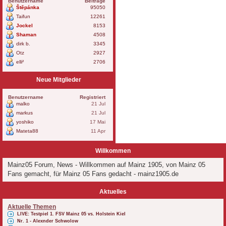
Benutzername
Beiträge
Štěpánka
95050
Taifun
12261
Jockel
8153
Shaman
4508
dirk b.
3345
Otz
2927
elli²
2706
Neue Mitglieder
Benutzername
Registriert
malko
21 Jul
markus
21 Jul
yoshiko
17 Mai
Mateta88
11 Apr
Willkommen
Mainz05 Forum, News - Willkommen auf Mainz 1905, von Mainz 05
Fans gemacht, für Mainz 05 Fans gedacht - mainz1905.de
Aktuelles
Aktuelle Themen
LIVE: Testpiel 1. FSV Mainz 05 vs. Holstein Kiel
Nr. 1 - Alexnder Schwolow