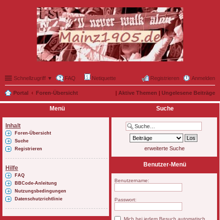
Schnellzugriff ▼
FAQ
Netiquette
Registrieren
Anmelden
Portal
Foren-Übersicht
|
Aktive Themen
|
Ungelesene Beiträge
Menü
Suche
Inhalt
Foren-Übersicht
Suche
erweiterte Suche
Registrieren
Benutzer-Menü
Hilfe
FAQ
Benutzername:
BBCode-Anleitung
Nutzungsbedingungen
Datenschutzrichtlinie
Passwort:
Mich bei jedem Besuch automatisch