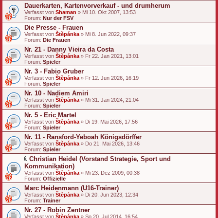
Dauerkarten, Kartenvorverkauf - und drumherum
Verfasst von
Shaman
» Mi 10. Okt 2007, 13:53
Forum:
Nur der FSV
Die Presse - Frauen
Verfasst von
Štěpánka
» Mi 8. Jun 2022, 09:37
Forum:
Die Frauen
Nr. 21 - Danny Vieira da Costa
Verfasst von
Štěpánka
» Fr 22. Jan 2021, 13:01
Forum:
Spieler
Nr. 3 - Fabio Gruber
Verfasst von
Štěpánka
» Fr 12. Jun 2026, 16:19
Forum:
Spieler
Nr. 10 - Nadiem Amiri
Verfasst von
Štěpánka
» Mi 31. Jan 2024, 21:04
Forum:
Spieler
Nr. 5 - Eric Martel
Verfasst von
Štěpánka
» Di 19. Mai 2026, 17:56
Forum:
Spieler
Nr. 11 - Ransford-Yeboah Königsdörffer
Verfasst von
Štěpánka
» Do 21. Mai 2026, 13:46
Forum:
Spieler
Christian Heidel (Vorstand Strategie, Sport und
D
Kommunikation)
a
Verfasst von
Štěpánka
» Mi 23. Dez 2009, 00:38
t
Forum:
Offizielle
e
Marc Heidenmann (U16-Trainer)
i
a
Verfasst von
Štěpánka
» Di 20. Jun 2023, 12:34
n
Forum:
Trainer
h
Nr. 27 - Robin Zentner
a
Verfasst von
n
Štěpánka
» So 20. Jul 2014, 16:54