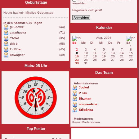
Geburtstage
anmelden
Registriere dich jetzt!
Heute hat kein Mitglied Geburtstag
In den nächsten 30 Tagen
guudewie
(44)
Kalender
zarathustra
(71)
Aug. 2026
YNWA
(35)
So
Mo
Di
Mi
Do
Fr
Sa
dirk b.
(68)
1
Exil05er
(45)
2
3
4
5
6
7
8
9
10
11
12
13
14
15
kaiwagner
(49)
16
17
18
19
20
21
22
23
24
25
26
27
28
29
30
31
Mainz 05 Uhr
Das Team
Administratoren
Jockel
P Tau
Shaman
unique-dane
Štěpánka
Moderatoren
Keine Moderatoren
Top Poster