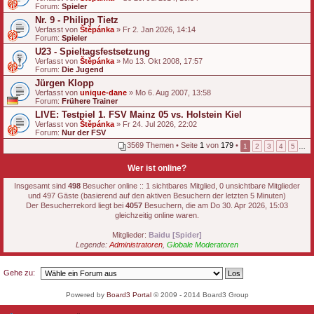
Forum:
g
Spieler
Nr. 9 - Philipp Tietz
Verfasst von
Štěpánka
» Fr 2. Jan 2026, 14:14
Forum:
Spieler
U23 - Spieltagsfestsetzung
Verfasst von
Štěpánka
» Mo 13. Okt 2008, 17:57
Forum:
Die Jugend
Jürgen Klopp
Verfasst von
unique-dane
» Mo 6. Aug 2007, 13:58
Forum:
Frühere Trainer
LIVE: Testpiel 1. FSV Mainz 05 vs. Holstein Kiel
Verfasst von
Štěpánka
» Fr 24. Jul 2026, 22:02
Forum:
Nur der FSV
3569 Themen • Seite
1
von
179
•
1
2
3
4
5
…
Wer ist online?
Insgesamt sind
498
Besucher online :: 1 sichtbares Mitglied, 0 unsichtbare Mitglieder
und 497 Gäste (basierend auf den aktiven Besuchern der letzten 5 Minuten)
Der Besucherrekord liegt bei
4057
Besuchern, die am Do 30. Apr 2026, 15:03
gleichzeitig online waren.
Mitglieder:
Baidu [Spider]
Legende:
Administratoren
,
Globale Moderatoren
Gehe zu:
Powered by
Board3 Portal
© 2009 - 2014 Board3 Group