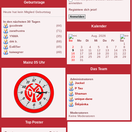
Geburtstage
anmelden
Registriere dich jetzt!
Heute hat kein Mitglied Geburtstag
In den nächsten 30 Tagen
guudewie
(44)
Kalender
zarathustra
(71)
Aug. 2026
YNWA
(35)
So
Mo
Di
Mi
Do
Fr
Sa
dirk b.
(68)
1
Exil05er
(45)
2
3
4
5
6
7
8
9
10
11
12
13
14
15
kaiwagner
(49)
16
17
18
19
20
21
22
23
24
25
26
27
28
29
30
31
Mainz 05 Uhr
Das Team
Administratoren
Jockel
P Tau
Shaman
unique-dane
Štěpánka
Moderatoren
Keine Moderatoren
Top Poster