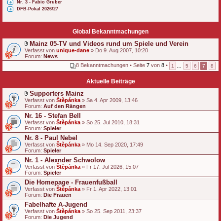
Nr. 3 - Fabio Gruber
DFB-Pokal 2026/27
Global Bekanntmachungen
Mainz 05-TV und Videos rund um Spiele und Verein
D
Verfasst von
unique-dane
» Do 9. Aug 2007, 10:20
a
Forum:
News
t
8 Bekanntmachungen • Seite
7
von
8
•
1
…
5
6
7
8
e
i
a
Aktuelle Beiträge
n
h
Supporters Mainz
a
D
Verfasst von
Štěpánka
» Sa 4. Apr 2009, 13:46
n
a
Forum:
Auf den Rängen
g
t
Nr. 16 - Stefan Bell
e
Verfasst von
i
Štěpánka
» So 25. Jul 2010, 18:31
Forum:
a
Spieler
n
Nr. 8 - Paul Nebel
h
Verfasst von
Štěpánka
» Mo 14. Sep 2020, 17:49
a
Forum:
Spieler
n
g
Nr. 1 - Alexnder Schwolow
Verfasst von
Štěpánka
» Fr 17. Jul 2026, 15:07
Forum:
Spieler
Die Homepage - Frauenfußball
Verfasst von
Štěpánka
» Fr 1. Apr 2022, 13:01
Forum:
Die Frauen
Fabelhafte A-Jugend
Verfasst von
Štěpánka
» So 25. Sep 2011, 23:37
Forum:
Die Jugend