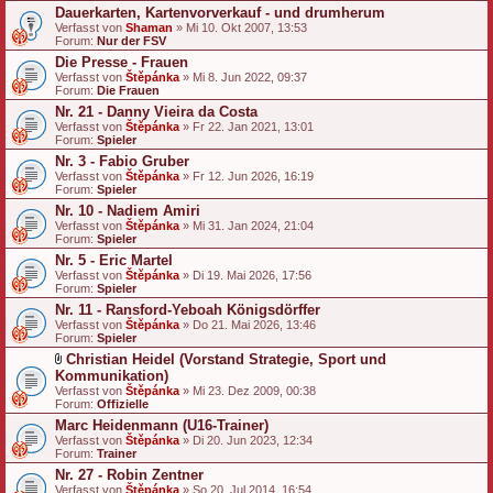
Dauerkarten, Kartenvorverkauf - und drumherum
Verfasst von
Shaman
» Mi 10. Okt 2007, 13:53
Forum:
Nur der FSV
Die Presse - Frauen
Verfasst von
Štěpánka
» Mi 8. Jun 2022, 09:37
Forum:
Die Frauen
Nr. 21 - Danny Vieira da Costa
Verfasst von
Štěpánka
» Fr 22. Jan 2021, 13:01
Forum:
Spieler
Nr. 3 - Fabio Gruber
Verfasst von
Štěpánka
» Fr 12. Jun 2026, 16:19
Forum:
Spieler
Nr. 10 - Nadiem Amiri
Verfasst von
Štěpánka
» Mi 31. Jan 2024, 21:04
Forum:
Spieler
Nr. 5 - Eric Martel
Verfasst von
Štěpánka
» Di 19. Mai 2026, 17:56
Forum:
Spieler
Nr. 11 - Ransford-Yeboah Königsdörffer
Verfasst von
Štěpánka
» Do 21. Mai 2026, 13:46
Forum:
Spieler
Christian Heidel (Vorstand Strategie, Sport und
D
Kommunikation)
a
Verfasst von
Štěpánka
» Mi 23. Dez 2009, 00:38
t
Forum:
Offizielle
e
Marc Heidenmann (U16-Trainer)
i
a
Verfasst von
Štěpánka
» Di 20. Jun 2023, 12:34
n
Forum:
Trainer
h
Nr. 27 - Robin Zentner
a
Verfasst von
n
Štěpánka
» So 20. Jul 2014, 16:54