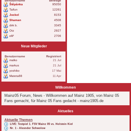
Benutzername
Beiträge
Štěpánka
95050
Taifun
12261
Jockel
8153
Shaman
4508
dirk b.
3345
Otz
2927
elli²
2706
Neue Mitglieder
Benutzername
Registriert
malko
21 Jul
markus
21 Jul
yoshiko
17 Mai
Mateta88
11 Apr
Willkommen
Mainz05 Forum, News - Willkommen auf Mainz 1905, von Mainz 05
Fans gemacht, für Mainz 05 Fans gedacht - mainz1905.de
Aktuelles
Aktuelle Themen
LIVE: Testpiel 1. FSV Mainz 05 vs. Holstein Kiel
Nr. 1 - Alexnder Schwolow