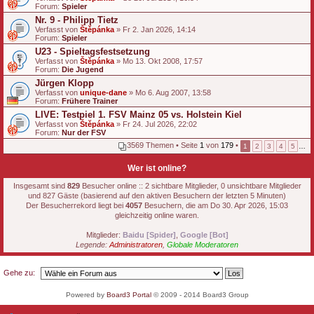
Forum:
g
Spieler
Nr. 9 - Philipp Tietz
Verfasst von
Štěpánka
» Fr 2. Jan 2026, 14:14
Forum:
Spieler
U23 - Spieltagsfestsetzung
Verfasst von
Štěpánka
» Mo 13. Okt 2008, 17:57
Forum:
Die Jugend
Jürgen Klopp
Verfasst von
unique-dane
» Mo 6. Aug 2007, 13:58
Forum:
Frühere Trainer
LIVE: Testpiel 1. FSV Mainz 05 vs. Holstein Kiel
Verfasst von
Štěpánka
» Fr 24. Jul 2026, 22:02
Forum:
Nur der FSV
3569 Themen • Seite
1
von
179
•
1
2
3
4
5
…
Wer ist online?
Insgesamt sind
829
Besucher online :: 2 sichtbare Mitglieder, 0 unsichtbare Mitglieder
und 827 Gäste (basierend auf den aktiven Besuchern der letzten 5 Minuten)
Der Besucherrekord liegt bei
4057
Besuchern, die am Do 30. Apr 2026, 15:03
gleichzeitig online waren.
Mitglieder:
Baidu [Spider]
,
Google [Bot]
Legende:
Administratoren
,
Globale Moderatoren
Gehe zu:
Powered by
Board3 Portal
© 2009 - 2014 Board3 Group