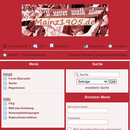
Schnellzugriff ▼
FAQ
Netiquette
Registrieren
Anmelden
Portal
Foren-Übersicht
|
Aktive Themen
|
Ungelesene Beiträge
Menü
Suche
Inhalt
Foren-Übersicht
Suche
erweiterte Suche
Registrieren
Benutzer-Menü
Hilfe
FAQ
Benutzername:
BBCode-Anleitung
Nutzungsbedingungen
Datenschutzrichtlinie
Passwort:
Mich bei jedem Besuch automatisch