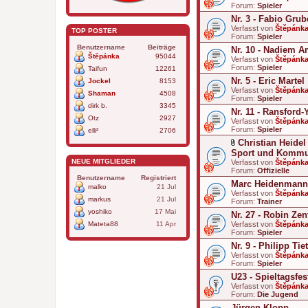
Forum:
Spieler
Nr. 3 - Fabio Grub
Verfasst von
Štěpánk
TOP POSTER
Forum:
Spieler
Benutzername
Beiträge
Nr. 10 - Nadiem A
Štěpánka
95044
Verfasst von
Štěpánk
Forum:
Spieler
Taifun
12261
Nr. 5 - Eric Martel
Jockel
8153
Verfasst von
Štěpánk
Shaman
4508
Forum:
Spieler
dirk b.
3345
Nr. 11 - Ransford
Otz
2927
Verfasst von
Štěpánk
Forum:
Spieler
elli²
2706
Christian Heidel
D
Sport und Kommu
a
NEUE MITGLIEDER
Verfasst von
Štěpánk
t
Forum:
Offizielle
e
Benutzername
Registriert
Marc Heidenmann 
i
malko
21 Jul
a
Verfasst von
Štěpánk
markus
21 Jul
n
Forum:
Trainer
h
yoshiko
17 Mai
Nr. 27 - Robin Zen
a
Mateta88
11 Apr
Verfasst von
n
Štěpánk
Forum:
g
Spieler
Nr. 9 - Philipp Tie
Verfasst von
Štěpánk
Forum:
Spieler
U23 - Spieltagsfe
Verfasst von
Štěpánk
Forum:
Die Jugend
Jürgen Klopp