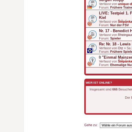
Verfasst von
unique-
Forum:
Frühere Train
LIVE: Testpiel 1. 
Kiel
Verfasst von
Štěpánk
Forum:
Nur der FSV
Nr. 17 - Benedict 
Verfasst von
Rheingau
Forum:
Spieler
Re: Nr. 18 - Lewis
Verfasst von
Otz
» Sa 
Forum:
Frühere Spiel
"Einmal Mainzer
D
Verfasst von
Štěpánk
a
Forum:
Ehemalige Nul
t
e
i
a
n
WER IST ONLINE?
h
a
Insgesamt sind
666
Besucher o
n
g
Der 
Gehe zu: