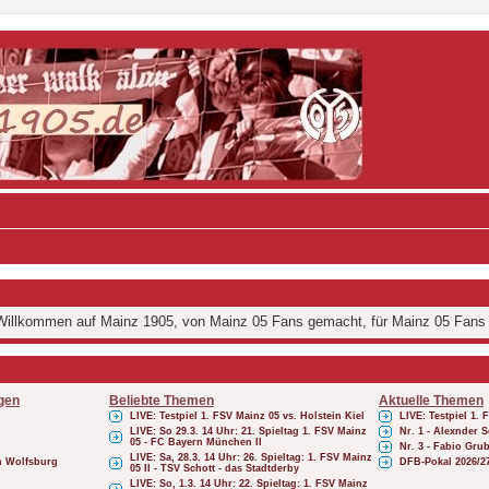
illkommen auf Mainz 1905, von Mainz 05 Fans gemacht, für Mainz 05 Fans
gen
Beliebte Themen
Aktuelle Themen
LIVE: Testpiel 1. FSV Mainz 05 vs. Holstein Kiel
LIVE: Testpiel 1. 
LIVE: So 29.3. 14 Uhr: 21. Spieltag 1. FSV Mainz
Nr. 1 - Alexnder
05 - FC Bayern München II
Nr. 3 - Fabio Gru
LIVE: Sa, 28.3. 14 Uhr: 26. Spieltag: 1. FSV Mainz
ch Wolfsburg
DFB-Pokal 2026/2
05 II - TSV Schott - das Stadtderby
LIVE: So, 1.3. 14 Uhr: 22. Spieltag: 1. FSV Mainz