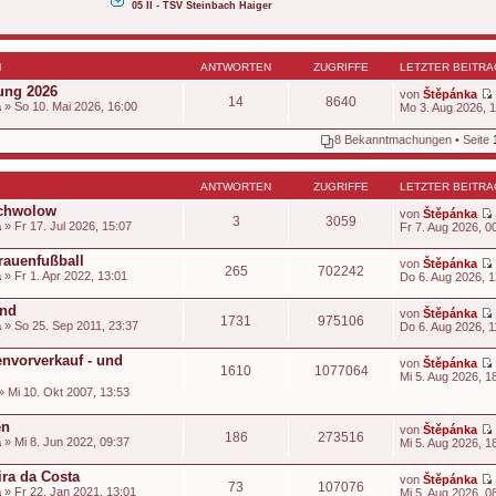
05 II - TSV Steinbach Haiger
N
ANTWORTEN
ZUGRIFFE
LETZTER BEITRA
ung 2026
von
Štěpánka
14
8640
a
» So 10. Mai 2026, 16:00
Mo 3. Aug 2026, 
8 Bekanntmachungen • Seite
t
ANTWORTEN
ZUGRIFFE
LETZTER BEITRA
Schwolow
von
Štěpánka
3
3059
a
» Fr 17. Jul 2026, 15:07
Fr 7. Aug 2026, 0
i
t
rauenfußball
von
Štěpánka
265
702242
a
» Fr 1. Apr 2022, 13:01
Do 6. Aug 2026, 1
t
end
von
Štěpánka
1731
975106
a
» So 25. Sep 2011, 23:37
Do 6. Aug 2026, 1
t
i
envorverkauf - und
von
Štěpánka
1610
1077064
t
Mi 5. Aug 2026, 1
t
» Mi 10. Okt 2007, 13:53
i
t
en
von
Štěpánka
186
273516
t
a
» Mi 8. Jun 2022, 09:37
Mi 5. Aug 2026, 1
i
t
ira da Costa
von
Štěpánka
73
107076
a
» Fr 22. Jan 2021, 13:01
Mi 5. Aug 2026, 0