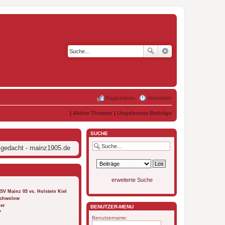
Registrieren
Anmelden
|
Aktive Themen
|
Ungelesene Beiträge
SUCHE
 gedacht - mainz1905.de
erweiterte Suche
FSV Mainz 05 vs. Holstein Kiel
 Schwolow
ber
BENUTZER-MENÜ
7
Benutzername: