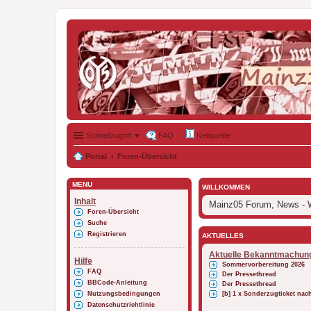
Schnellzugriff ▼
FAQ
Netiquette
Portal
Foren-Übersicht
MENÜ
WILLKOMMEN
Inhalt
Mainz05 Forum, News - W
Foren-Übersicht
Suche
Registrieren
AKTUELLES
Aktuelle Bekanntmachun
Hilfe
Sommervorbereitung 2026
FAQ
Der Pressethread
BBCode-Anleitung
Der Pressethread
Nutzungsbedingungen
[b] 1 x Sonderzugticket na
Datenschutzrichtlinie