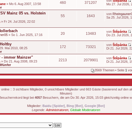
von
Štěpánka
460
371207
t
dane
» Mo 6. Aug 2007, 13:58
Mo 27. Jul 2026, 
er
t
i
FSV Mainz 05 vs. Holstein
von
Rheingauner
55
1643
t
Sa 25. Jul 2026, 
t
a
» Fr 24. Jul 2026, 22:02
i
t
Hollerbach
von
Štěpánka
20
13483
ner05
» So 1. Jun 2025, 17:16
Do 23. Jul 2026, 
i
t
 Holtby
von
Štěpánka
172
73321
29. Mai 2010, 08:25
Di 21. Jul 2026, 2
er
t
 - immer Mainzer"
von
Štěpánka
2213
2079901
a
» Do 21. Aug 2008, 09:23
Di 21. Jul 2026, 1
lfünfer
t
i
3569 Themen • Seite
1
vo
t
t
i
t
nline :: 3 sichtbare Mitglieder, 0 unsichtbare Mitglieder und 663 Gäste (basierend auf den a
Minuten)
i
Besucherrekord liegt bei
4057
Besuchern, die am Do 30. Apr 2026, 15:03 gleichzeitig online w
t
Mitglieder:
Baidu [Spider]
,
Bing [Bot]
,
Google [Bot]
Legende:
Administratoren
,
Globale Moderatoren