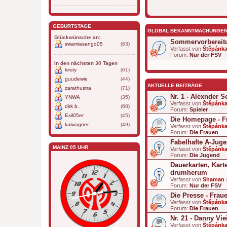
GEBURTSTAGE
GLOBAL BEKANNTMACHUNGE
Glückwünsche an:
Sommervorbereit
swamiasango05
(63)
Verfasst von
Štěpánk
Forum:
Nur der FSV
In den nächsten 30 Tagen
kirsty
(61)
guudewie
(44)
AKTUELLE BEITRÄGE
zarathustra
(71)
Nr. 1 - Alexnder 
YNWA
(35)
Verfasst von
Štěpánk
dirk b.
(68)
Forum:
Spieler
Exil05er
(45)
Die Homepage - F
kaiwagner
(49)
Verfasst von
Štěpánk
Forum:
Die Frauen
Fabelhafte A-Jug
MAINZ 05 UHR
Verfasst von
Štěpánk
Forum:
Die Jugend
Dauerkarten, Kart
drumherum
Verfasst von
Shaman
Forum:
Nur der FSV
Die Presse - Frau
Verfasst von
Štěpánk
Forum:
Die Frauen
Nr. 21 - Danny Vie
Verfasst von
Štěpánk