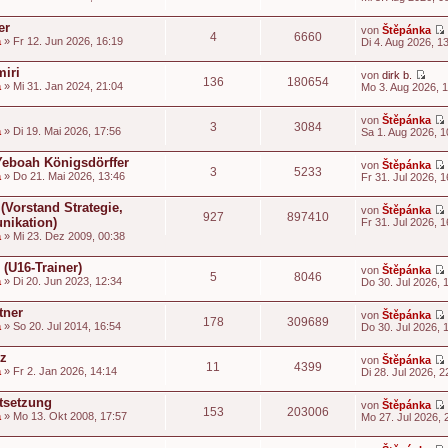
i
t
t
er
von
Štěpánka
4
6660
a
» Fr 12. Jun 2026, 16:19
Di 4. Aug 2026, 1
t
i
miri
von
dirk b.
136
180654
t
N
a
» Mi 31. Jan 2024, 21:04
Mo 3. Aug 2026, 
e
t
u
i
von
Štěpánka
e
3
3084
t
a
» Di 19. Mai 2026, 17:56
Sa 1. Aug 2026, 1
s
t
e
i
-Yeboah Königsdörffer
von
Štěpánka
r
3
5233
t
a
» Do 21. Mai 2026, 13:46
Fr 31. Jul 2026, 1
B
t
e
i
 (Vorstand Strategie,
von
Štěpánka
927
897410
t
nikation)
Fr 31. Jul 2026, 1
r
t
a
» Mi 23. Dez 2009, 00:38
a
i
g
t
(U16-Trainer)
von
Štěpánka
5
8046
t
a
» Di 20. Jun 2023, 12:34
Do 30. Jul 2026, 
i
t
tner
von
Štěpánka
178
309689
a
» So 20. Jul 2014, 16:54
Do 30. Jul 2026, 
i
t
t
tz
von
Štěpánka
11
4399
a
» Fr 2. Jan 2026, 14:14
Di 28. Jul 2026, 2
t
i
stsetzung
von
Štěpánka
153
203006
t
a
» Mo 13. Okt 2008, 17:57
Mo 27. Jul 2026, 
t
i