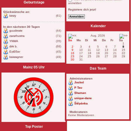
Geburtstage
anmelden
Registriere dich jetzt!
Glückwünsche an:
kirsty
(61)
Kalender
In den nächsten 30 Tagen
guudewie
(44)
Aug. 2026
zarathustra
(71)
So
Mo
Di
Mi
Do
Fr
Sa
YNWA
(35)
1
dirk b.
(68)
2
3
4
5
6
7
8
9
10
11
12
13
14
15
Exil05er
(45)
16
17
18
19
20
21
22
23
24
25
26
27
28
29
kaiwagner
(49)
30
31
Mainz 05 Uhr
Das Team
Administratoren
Jockel
P Tau
Shaman
unique-dane
Štěpánka
Moderatoren
Keine Moderatoren
Top Poster