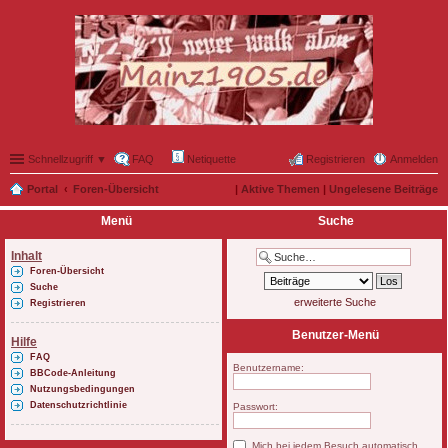
Schnellzugriff ▼
FAQ
Netiquette
Registrieren
Anmelden
Portal
Foren-Übersicht
|
Aktive Themen
|
Ungelesene Beiträge
Menü
Suche
Inhalt
Foren-Übersicht
Suche
erweiterte Suche
Registrieren
Benutzer-Menü
Hilfe
FAQ
Benutzername:
BBCode-Anleitung
Nutzungsbedingungen
Datenschutzrichtlinie
Passwort:
Mich bei jedem Besuch automatisch