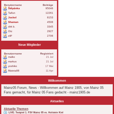
Benutzername
Beiträge
Štěpánka
95046
Taifun
12261
Jockel
8153
Shaman
4508
dirk b.
3345
Otz
2927
elli²
2706
Neue Mitglieder
Benutzername
Registriert
malko
21 Jul
markus
21 Jul
yoshiko
17 Mai
Mateta88
11 Apr
Willkommen
Mainz05 Forum, News - Willkommen auf Mainz 1905, von Mainz 05
Fans gemacht, für Mainz 05 Fans gedacht - mainz1905.de
Aktuelles
Aktuelle Themen
LIVE: Testpiel 1. FSV Mainz 05 vs. Holstein Kiel