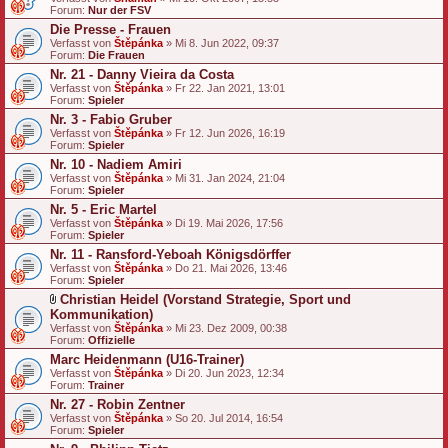
Forum:
Nur der FSV
Die Presse - Frauen
Verfasst von
Štěpánka
» Mi 8. Jun 2022, 09:37
Forum:
Die Frauen
Nr. 21 - Danny Vieira da Costa
Verfasst von
Štěpánka
» Fr 22. Jan 2021, 13:01
Forum:
Spieler
Nr. 3 - Fabio Gruber
Verfasst von
Štěpánka
» Fr 12. Jun 2026, 16:19
Forum:
Spieler
Nr. 10 - Nadiem Amiri
Verfasst von
Štěpánka
» Mi 31. Jan 2024, 21:04
Forum:
Spieler
Nr. 5 - Eric Martel
Verfasst von
Štěpánka
» Di 19. Mai 2026, 17:56
Forum:
Spieler
Nr. 11 - Ransford-Yeboah Königsdörffer
Verfasst von
Štěpánka
» Do 21. Mai 2026, 13:46
Forum:
Spieler
Christian Heidel (Vorstand Strategie, Sport und
D
Kommunikation)
a
Verfasst von
Štěpánka
» Mi 23. Dez 2009, 00:38
t
Forum:
Offizielle
e
Marc Heidenmann (U16-Trainer)
i
a
Verfasst von
Štěpánka
» Di 20. Jun 2023, 12:34
n
Forum:
Trainer
h
Nr. 27 - Robin Zentner
a
Verfasst von
n
Štěpánka
» So 20. Jul 2014, 16:54
Forum:
g
Spieler