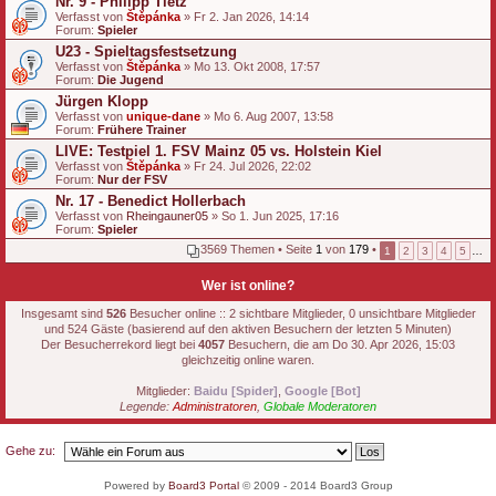
Nr. 9 - Philipp Tietz
Verfasst von
Štěpánka
» Fr 2. Jan 2026, 14:14
Forum:
Spieler
U23 - Spieltagsfestsetzung
Verfasst von
Štěpánka
» Mo 13. Okt 2008, 17:57
Forum:
Die Jugend
Jürgen Klopp
Verfasst von
unique-dane
» Mo 6. Aug 2007, 13:58
Forum:
Frühere Trainer
LIVE: Testpiel 1. FSV Mainz 05 vs. Holstein Kiel
Verfasst von
Štěpánka
» Fr 24. Jul 2026, 22:02
Forum:
Nur der FSV
Nr. 17 - Benedict Hollerbach
Verfasst von
Rheingauner05
» So 1. Jun 2025, 17:16
Forum:
Spieler
3569 Themen • Seite
1
von
179
•
1
2
3
4
5
…
Wer ist online?
Insgesamt sind
526
Besucher online :: 2 sichtbare Mitglieder, 0 unsichtbare Mitglieder
und 524 Gäste (basierend auf den aktiven Besuchern der letzten 5 Minuten)
Der Besucherrekord liegt bei
4057
Besuchern, die am Do 30. Apr 2026, 15:03
gleichzeitig online waren.
Mitglieder:
Baidu [Spider]
,
Google [Bot]
Legende:
Administratoren
,
Globale Moderatoren
Gehe zu:
Powered by
Board3 Portal
© 2009 - 2014 Board3 Group