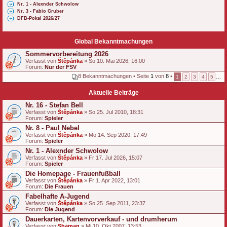
Nr. 1 - Alexnder Schwolow
Nr. 3 - Fabio Gruber
DFB-Pokal 2026/27
Global Bekanntmachungen
Sommervorbereitung 2026
Verfasst von
Štěpánka
» So 10. Mai 2026, 16:00
Forum:
Nur der FSV
8 Bekanntmachungen • Seite
1
von
8
•
1
2
3
4
5
…
Aktuelle Beiträge
Nr. 16 - Stefan Bell
Verfasst von
Štěpánka
» So 25. Jul 2010, 18:31
Forum:
Spieler
Nr. 8 - Paul Nebel
Verfasst von
Štěpánka
» Mo 14. Sep 2020, 17:49
Forum:
Spieler
Nr. 1 - Alexnder Schwolow
Verfasst von
Štěpánka
» Fr 17. Jul 2026, 15:07
Forum:
Spieler
Die Homepage - Frauenfußball
Verfasst von
Štěpánka
» Fr 1. Apr 2022, 13:01
Forum:
Die Frauen
Fabelhafte A-Jugend
Verfasst von
Štěpánka
» So 25. Sep 2011, 23:37
Forum:
Die Jugend
Dauerkarten, Kartenvorverkauf - und drumherum
Verfasst von
Shaman
» Mi 10. Okt 2007, 13:53