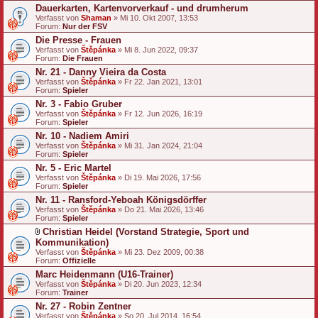
Dauerkarten, Kartenvorverkauf - und drumherum
Verfasst von
Shaman
» Mi 10. Okt 2007, 13:53
Forum:
Nur der FSV
Die Presse - Frauen
Verfasst von
Štěpánka
» Mi 8. Jun 2022, 09:37
Forum:
Die Frauen
Nr. 21 - Danny Vieira da Costa
Verfasst von
Štěpánka
» Fr 22. Jan 2021, 13:01
Forum:
Spieler
Nr. 3 - Fabio Gruber
Verfasst von
Štěpánka
» Fr 12. Jun 2026, 16:19
Forum:
Spieler
Nr. 10 - Nadiem Amiri
Verfasst von
Štěpánka
» Mi 31. Jan 2024, 21:04
Forum:
Spieler
Nr. 5 - Eric Martel
Verfasst von
Štěpánka
» Di 19. Mai 2026, 17:56
Forum:
Spieler
Nr. 11 - Ransford-Yeboah Königsdörffer
Verfasst von
Štěpánka
» Do 21. Mai 2026, 13:46
Forum:
Spieler
Christian Heidel (Vorstand Strategie, Sport und
D
Kommunikation)
a
Verfasst von
Štěpánka
» Mi 23. Dez 2009, 00:38
t
Forum:
Offizielle
e
Marc Heidenmann (U16-Trainer)
i
a
Verfasst von
Štěpánka
» Di 20. Jun 2023, 12:34
n
Forum:
Trainer
h
Nr. 27 - Robin Zentner
a
Verfasst von
n
Štěpánka
» So 20. Jul 2014, 16:54