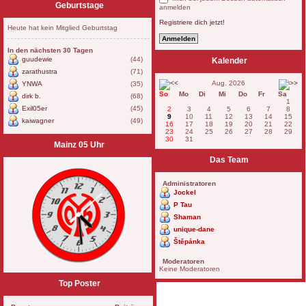
Geburtstage
anmelden
Registriere dich jetzt!
Heute hat kein Mitglied Geburtstag
In den nächsten 30 Tagen
guudewie
(44)
Kalender
zarathustra
(71)
Aug. 2026
YNWA
(35)
So
Mo
Di
Mi
Do
Fr
Sa
dirk b.
(68)
1
Exil05er
(45)
2
3
4
5
6
7
8
9
10
11
12
13
14
15
kaiwagner
(49)
16
17
18
19
20
21
22
23
24
25
26
27
28
29
30
31
Mainz 05 Uhr
Das Team
Administratoren
Jockel
P Tau
Shaman
unique-dane
Štěpánka
Moderatoren
Keine Moderatoren
Top Poster