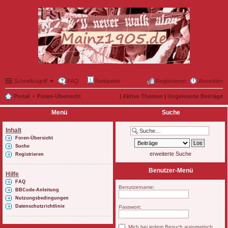
Schnellzugriff ▼
FAQ
Netiquette
Registrieren
Anmelden
Portal
Foren-Übersicht
|
Aktive Themen
|
Ungelesene Beiträge
Menü
Suche
Inhalt
Foren-Übersicht
Suche
erweiterte Suche
Registrieren
Benutzer-Menü
Hilfe
FAQ
Benutzername:
BBCode-Anleitung
Nutzungsbedingungen
Datenschutzrichtlinie
Passwort:
Mich bei jedem Besuch automatisch