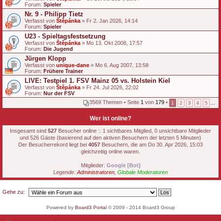
Forum:
g
Spieler
Nr. 9 - Philipp Tietz
Verfasst von
Štěpánka
» Fr 2. Jan 2026, 14:14
Forum:
Spieler
U23 - Spieltagsfestsetzung
Verfasst von
Štěpánka
» Mo 13. Okt 2008, 17:57
Forum:
Die Jugend
Jürgen Klopp
Verfasst von
unique-dane
» Mo 6. Aug 2007, 13:58
Forum:
Frühere Trainer
LIVE: Testpiel 1. FSV Mainz 05 vs. Holstein Kiel
Verfasst von
Štěpánka
» Fr 24. Jul 2026, 22:02
Forum:
Nur der FSV
3569 Themen • Seite
1
von
179
•
1
2
3
4
5
…
Wer ist online?
Insgesamt sind
527
Besucher online :: 1 sichtbares Mitglied, 0 unsichtbare Mitglieder
und 526 Gäste (basierend auf den aktiven Besuchern der letzten 5 Minuten)
Der Besucherrekord liegt bei
4057
Besuchern, die am Do 30. Apr 2026, 15:03
gleichzeitig online waren.
Mitglieder:
Google [Bot]
Legende:
Administratoren
,
Globale Moderatoren
Gehe zu:
Powered by
Board3 Portal
© 2009 - 2014 Board3 Group