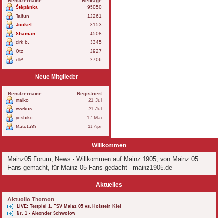
Benutzername
Beiträge
Štěpánka
95050
Taifun
12261
Jockel
8153
Shaman
4508
dirk b.
3345
Otz
2927
elli²
2706
Neue Mitglieder
Benutzername
Registriert
malko
21 Jul
markus
21 Jul
yoshiko
17 Mai
Mateta88
11 Apr
Willkommen
Mainz05 Forum, News - Willkommen auf Mainz 1905, von Mainz 05
Fans gemacht, für Mainz 05 Fans gedacht - mainz1905.de
Aktuelles
Aktuelle Themen
LIVE: Testpiel 1. FSV Mainz 05 vs. Holstein Kiel
Nr. 1 - Alexnder Schwolow