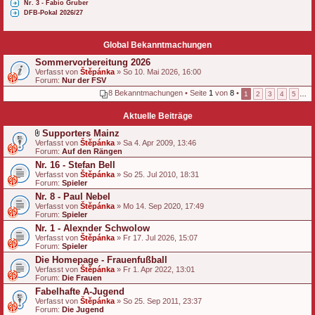
Nr. 3 - Fabio Gruber
DFB-Pokal 2026/27
Global Bekanntmachungen
Sommervorbereitung 2026
Verfasst von
Štěpánka
» So 10. Mai 2026, 16:00
Forum:
Nur der FSV
8 Bekanntmachungen • Seite
1
von
8
•
1
2
3
4
5
…
Aktuelle Beiträge
Supporters Mainz
D
Verfasst von
Štěpánka
» Sa 4. Apr 2009, 13:46
a
Forum:
Auf den Rängen
t
Nr. 16 - Stefan Bell
e
Verfasst von
i
Štěpánka
» So 25. Jul 2010, 18:31
Forum:
a
Spieler
n
Nr. 8 - Paul Nebel
h
Verfasst von
Štěpánka
» Mo 14. Sep 2020, 17:49
a
Forum:
Spieler
n
g
Nr. 1 - Alexnder Schwolow
Verfasst von
Štěpánka
» Fr 17. Jul 2026, 15:07
Forum:
Spieler
Die Homepage - Frauenfußball
Verfasst von
Štěpánka
» Fr 1. Apr 2022, 13:01
Forum:
Die Frauen
Fabelhafte A-Jugend
Verfasst von
Štěpánka
» So 25. Sep 2011, 23:37
Forum:
Die Jugend