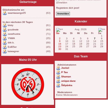
Geburtstage
anmelden
Registriere dich jetzt!
Glückwünsche an:
swamiasango05
(63)
Kalender
In den nächsten 30 Tagen
kirsty
(61)
Aug. 2026
guudewie
(44)
So
Mo
Di
Mi
Do
Fr
Sa
zarathustra
(71)
1
YNWA
(35)
2
3
4
5
6
7
8
9
10
11
12
13
14
15
dirk b.
(68)
16
17
18
19
20
21
22
23
24
25
26
27
28
29
Exil05er
(45)
30
31
kaiwagner
(49)
Das Team
Mainz 05 Uhr
Administratoren
Jockel
P Tau
Shaman
unique-dane
Štěpánka
Moderatoren
Keine Moderatoren