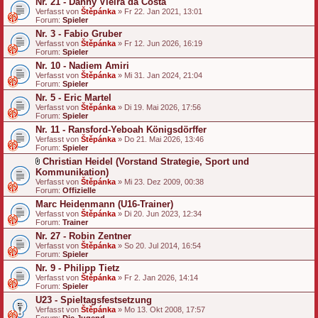
Nr. 21 - Danny Vieira da Costa
Verfasst von
Štěpánka
» Fr 22. Jan 2021, 13:01
Forum:
Spieler
Nr. 3 - Fabio Gruber
Verfasst von
Štěpánka
» Fr 12. Jun 2026, 16:19
Forum:
Spieler
Nr. 10 - Nadiem Amiri
Verfasst von
Štěpánka
» Mi 31. Jan 2024, 21:04
Forum:
Spieler
Nr. 5 - Eric Martel
Verfasst von
Štěpánka
» Di 19. Mai 2026, 17:56
Forum:
Spieler
Nr. 11 - Ransford-Yeboah Königsdörffer
Verfasst von
Štěpánka
» Do 21. Mai 2026, 13:46
Forum:
Spieler
Christian Heidel (Vorstand Strategie, Sport und
D
Kommunikation)
a
Verfasst von
Štěpánka
» Mi 23. Dez 2009, 00:38
t
Forum:
Offizielle
e
Marc Heidenmann (U16-Trainer)
i
a
Verfasst von
Štěpánka
» Di 20. Jun 2023, 12:34
n
Forum:
Trainer
h
Nr. 27 - Robin Zentner
a
Verfasst von
n
Štěpánka
» So 20. Jul 2014, 16:54
Forum:
g
Spieler
Nr. 9 - Philipp Tietz
Verfasst von
Štěpánka
» Fr 2. Jan 2026, 14:14
Forum:
Spieler
U23 - Spieltagsfestsetzung
Verfasst von
Štěpánka
» Mo 13. Okt 2008, 17:57