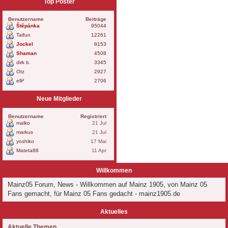
Top Poster
Benutzername
Beiträge
Štěpánka
95044
Taifun
12261
Jockel
8153
Shaman
4508
dirk b.
3345
Otz
2927
elli²
2706
Neue Mitglieder
Benutzername
Registriert
malko
21 Jul
markus
21 Jul
yoshiko
17 Mai
Mateta88
11 Apr
Willkommen
Mainz05 Forum, News - Willkommen auf Mainz 1905, von Mainz 05
Fans gemacht, für Mainz 05 Fans gedacht - mainz1905.de
Aktuelles
Aktuelle Themen