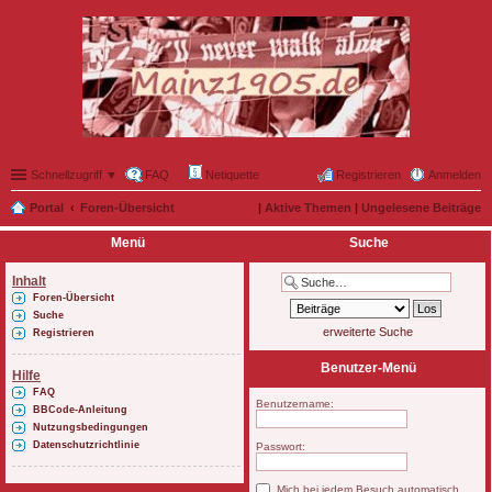
Schnellzugriff ▼
FAQ
Netiquette
Registrieren
Anmelden
Portal
Foren-Übersicht
|
Aktive Themen
|
Ungelesene Beiträge
Menü
Suche
Inhalt
Foren-Übersicht
Suche
erweiterte Suche
Registrieren
Benutzer-Menü
Hilfe
FAQ
Benutzername:
BBCode-Anleitung
Nutzungsbedingungen
Datenschutzrichtlinie
Passwort:
Mich bei jedem Besuch automatisch