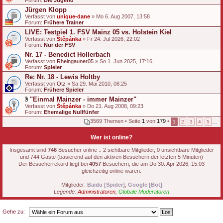
Forum:
Die Jugend
Jürgen Klopp
Verfasst von
unique-dane
» Mo 6. Aug 2007, 13:58
Forum:
Frühere Trainer
LIVE: Testpiel 1. FSV Mainz 05 vs. Holstein Kiel
Verfasst von
Štěpánka
» Fr 24. Jul 2026, 22:02
Forum:
Nur der FSV
Nr. 17 - Benedict Hollerbach
Verfasst von
Rheingauner05
» So 1. Jun 2025, 17:16
Forum:
Spieler
Re: Nr. 18 - Lewis Holtby
Verfasst von
Otz
» Sa 29. Mai 2010, 08:25
Forum:
Frühere Spieler
"Einmal Mainzer - immer Mainzer"
D
Verfasst von
Štěpánka
» Do 21. Aug 2008, 09:23
a
Forum:
Ehemalige Nullfünfer
t
3569 Themen • Seite
1
von
179
•
1
2
3
4
5
…
e
i
a
Wer ist online?
n
h
Insgesamt sind
746
Besucher online :: 2 sichtbare Mitglieder, 0 unsichtbare Mitglieder
a
und 744 Gäste (basierend auf den aktiven Besuchern der letzten 5 Minuten)
n
Der Besucherrekord liegt bei
4057
Besuchern, die am Do 30. Apr 2026, 15:03
g
gleichzeitig online waren.
Mitglieder:
Baidu [Spider]
,
Google [Bot]
Legende:
Administratoren
,
Globale Moderatoren
Gehe zu: