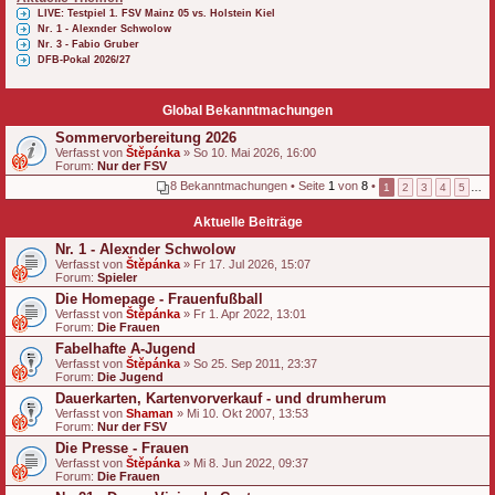
LIVE: Testpiel 1. FSV Mainz 05 vs. Holstein Kiel
Nr. 1 - Alexnder Schwolow
Nr. 3 - Fabio Gruber
DFB-Pokal 2026/27
Global Bekanntmachungen
Sommervorbereitung 2026
Verfasst von
Štěpánka
» So 10. Mai 2026, 16:00
Forum:
Nur der FSV
8 Bekanntmachungen • Seite
1
von
8
•
1
2
3
4
5
…
Aktuelle Beiträge
Nr. 1 - Alexnder Schwolow
Verfasst von
Štěpánka
» Fr 17. Jul 2026, 15:07
Forum:
Spieler
Die Homepage - Frauenfußball
Verfasst von
Štěpánka
» Fr 1. Apr 2022, 13:01
Forum:
Die Frauen
Fabelhafte A-Jugend
Verfasst von
Štěpánka
» So 25. Sep 2011, 23:37
Forum:
Die Jugend
Dauerkarten, Kartenvorverkauf - und drumherum
Verfasst von
Shaman
» Mi 10. Okt 2007, 13:53
Forum:
Nur der FSV
Die Presse - Frauen
Verfasst von
Štěpánka
» Mi 8. Jun 2022, 09:37
Forum:
Die Frauen