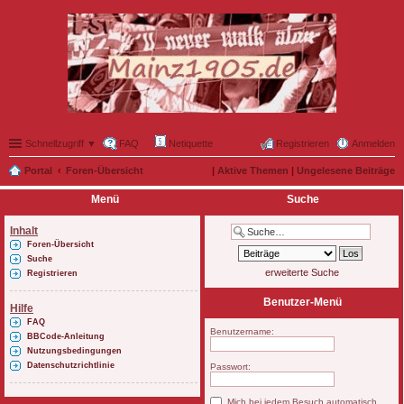
Schnellzugriff ▼
FAQ
Netiquette
Registrieren
Anmelden
Portal
Foren-Übersicht
|
Aktive Themen
|
Ungelesene Beiträge
Menü
Suche
Inhalt
Foren-Übersicht
Suche
erweiterte Suche
Registrieren
Benutzer-Menü
Hilfe
FAQ
Benutzername:
BBCode-Anleitung
Nutzungsbedingungen
Datenschutzrichtlinie
Passwort:
Mich bei jedem Besuch automatisch