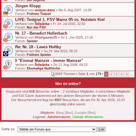
Forum:
Die Jugend
Jürgen Klopp
Verfasst von
unique-dane
» Mo 6. Aug 2007, 13:58
Forum:
Frühere Trainer
LIVE: Testpiel 1. FSV Mainz 05 vs. Holstein Kiel
Verfasst von
Štěpánka
» Fr 24. Jul 2026, 22:02
Forum:
Nur der FSV
Nr. 17 - Benedict Hollerbach
Verfasst von
Rheingauner05
» So 1. Jun 2025, 17:16
Forum:
Spieler
Re: Nr. 18 - Lewis Holtby
Verfasst von
Otz
» Sa 29. Mai 2010, 08:25
Forum:
Frühere Spieler
"Einmal Mainzer - immer Mainzer"
D
Verfasst von
Štěpánka
» Do 21. Aug 2008, 09:23
a
Forum:
Ehemalige Nullfünfer
t
3569 Themen • Seite
1
von
179
•
1
2
3
4
5
…
e
i
a
Wer ist online?
n
h
Insgesamt sind
618
Besucher online :: 2 sichtbare Mitglieder, 0 unsichtbare Mitglieder
a
und 616 Gäste (basierend auf den aktiven Besuchern der letzten 5 Minuten)
n
Der Besucherrekord liegt bei
4057
Besuchern, die am Do 30. Apr 2026, 15:03
g
gleichzeitig online waren.
Mitglieder:
Bing [Bot]
,
Google [Bot]
Legende:
Administratoren
,
Globale Moderatoren
Gehe zu: