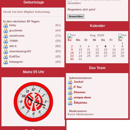
Geburtstage
anmelden
Registriere dich jetzt!
Heute hat kein Mitglied Geburtstag
In den nächsten 30 Tagen
kirsty
(61)
Kalender
guudewie
(44)
Aug. 2026
zarathustra
(71)
So
Mo
Di
Mi
Do
Fr
Sa
YNWA
(35)
1
dirk b.
(68)
2
3
4
5
6
7
8
9
10
11
12
13
14
15
swamiasango05
(63)
16
17
18
19
20
21
22
23
24
25
26
27
28
29
Exil05er
(45)
30
31
kaiwagner
(49)
Das Team
Mainz 05 Uhr
Administratoren
Jockel
P Tau
Shaman
unique-dane
Štěpánka
Moderatoren
Keine Moderatoren