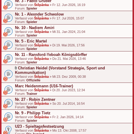
Nr. 3 - Fabio Gruber
Verfasst von
Štěpánka
» Fr 12. Jun 2026, 16:19
Forum:
Spieler
Nr. 1 - Alexnder Schwolow
Verfasst von
Štěpánka
» Fr 17. Jul 2026, 15:07
Forum:
Spieler
Nr. 10 - Nadiem Amiri
Verfasst von
Štěpánka
» Mi 31. Jan 2024, 21:04
Forum:
Spieler
Nr. 5 - Eric Martel
Verfasst von
Štěpánka
» Di 19. Mai 2026, 17:56
Forum:
Spieler
Nr. 11 - Ransford-Yeboah Königsdörffer
Verfasst von
Štěpánka
» Do 21. Mai 2026, 13:46
Forum:
Spieler
Christian Heidel (Vorstand Strategie, Sport und
D
Kommunikation)
a
Verfasst von
Štěpánka
» Mi 23. Dez 2009, 00:38
t
Forum:
Offizielle
e
Marc Heidenmann (U16-Trainer)
i
a
Verfasst von
Štěpánka
» Di 20. Jun 2023, 12:34
n
Forum:
Trainer
h
Nr. 27 - Robin Zentner
a
Verfasst von
n
Štěpánka
» So 20. Jul 2014, 16:54
Forum:
g
Spieler
Nr. 9 - Philipp Tietz
Verfasst von
Štěpánka
» Fr 2. Jan 2026, 14:14
Forum:
Spieler
U23 - Spieltagsfestsetzung
Verfasst von
Štěpánka
» Mo 13. Okt 2008, 17:57