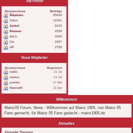
Top Poster
Benutzername
Beiträge
Štěpánka
95040
Taifun
12261
Jockel
8153
Shaman
4508
dirk b.
3345
Otz
2927
elli²
2706
Neue Mitglieder
Benutzername
Registriert
malko
21 Jul
markus
21 Jul
yoshiko
17 Mai
Mateta88
11 Apr
Willkommen
Mainz05 Forum, News - Willkommen auf Mainz 1905, von Mainz 05
Fans gemacht, für Mainz 05 Fans gedacht - mainz1905.de
Aktuelles
Aktuelle Themen