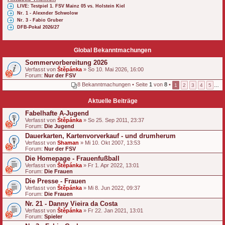
LIVE: Testpiel 1. FSV Mainz 05 vs. Holstein Kiel
Nr. 1 - Alexnder Schwolow
Nr. 3 - Fabio Gruber
DFB-Pokal 2026/27
Global Bekanntmachungen
Sommervorbereitung 2026
Verfasst von
Štěpánka
» So 10. Mai 2026, 16:00
Forum:
Nur der FSV
8 Bekanntmachungen • Seite
1
von
8
•
1
2
3
4
5
…
Aktuelle Beiträge
Fabelhafte A-Jugend
Verfasst von
Štěpánka
» So 25. Sep 2011, 23:37
Forum:
Die Jugend
Dauerkarten, Kartenvorverkauf - und drumherum
Verfasst von
Shaman
» Mi 10. Okt 2007, 13:53
Forum:
Nur der FSV
Die Homepage - Frauenfußball
Verfasst von
Štěpánka
» Fr 1. Apr 2022, 13:01
Forum:
Die Frauen
Die Presse - Frauen
Verfasst von
Štěpánka
» Mi 8. Jun 2022, 09:37
Forum:
Die Frauen
Nr. 21 - Danny Vieira da Costa
Verfasst von
Štěpánka
» Fr 22. Jan 2021, 13:01
Forum:
Spieler