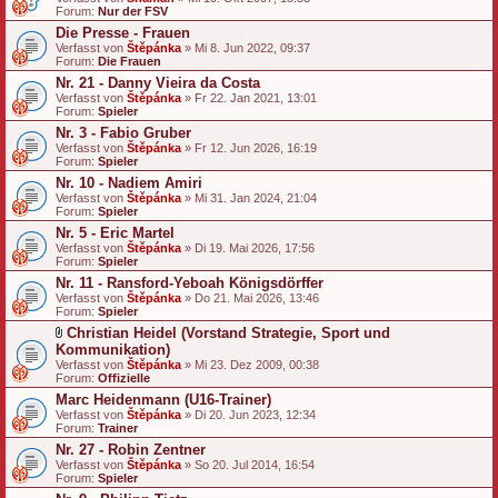
Forum:
Nur der FSV
Die Presse - Frauen
Verfasst von
Štěpánka
» Mi 8. Jun 2022, 09:37
Forum:
Die Frauen
Nr. 21 - Danny Vieira da Costa
Verfasst von
Štěpánka
» Fr 22. Jan 2021, 13:01
Forum:
Spieler
Nr. 3 - Fabio Gruber
Verfasst von
Štěpánka
» Fr 12. Jun 2026, 16:19
Forum:
Spieler
Nr. 10 - Nadiem Amiri
Verfasst von
Štěpánka
» Mi 31. Jan 2024, 21:04
Forum:
Spieler
Nr. 5 - Eric Martel
Verfasst von
Štěpánka
» Di 19. Mai 2026, 17:56
Forum:
Spieler
Nr. 11 - Ransford-Yeboah Königsdörffer
Verfasst von
Štěpánka
» Do 21. Mai 2026, 13:46
Forum:
Spieler
Christian Heidel (Vorstand Strategie, Sport und
D
Kommunikation)
a
Verfasst von
Štěpánka
» Mi 23. Dez 2009, 00:38
t
Forum:
Offizielle
e
Marc Heidenmann (U16-Trainer)
i
a
Verfasst von
Štěpánka
» Di 20. Jun 2023, 12:34
n
Forum:
Trainer
h
Nr. 27 - Robin Zentner
a
Verfasst von
n
Štěpánka
» So 20. Jul 2014, 16:54
Forum:
g
Spieler