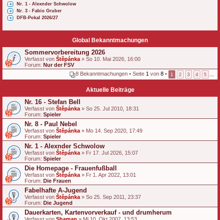
Nr. 1 - Alexnder Schwolow
Nr. 3 - Fabio Gruber
DFB-Pokal 2026/27
Global Bekanntmachungen
Sommervorbereitung 2026
Verfasst von
Štěpánka
» So 10. Mai 2026, 16:00
Forum:
Nur der FSV
8 Bekanntmachungen • Seite
1
von
8
•
1
2
3
4
5
…
Aktuelle Beiträge
Nr. 16 - Stefan Bell
Verfasst von
Štěpánka
» So 25. Jul 2010, 18:31
Forum:
Spieler
Nr. 8 - Paul Nebel
Verfasst von
Štěpánka
» Mo 14. Sep 2020, 17:49
Forum:
Spieler
Nr. 1 - Alexnder Schwolow
Verfasst von
Štěpánka
» Fr 17. Jul 2026, 15:07
Forum:
Spieler
Die Homepage - Frauenfußball
Verfasst von
Štěpánka
» Fr 1. Apr 2022, 13:01
Forum:
Die Frauen
Fabelhafte A-Jugend
Verfasst von
Štěpánka
» So 25. Sep 2011, 23:37
Forum:
Die Jugend
Dauerkarten, Kartenvorverkauf - und drumherum
Verfasst von
Shaman
» Mi 10. Okt 2007, 13:53