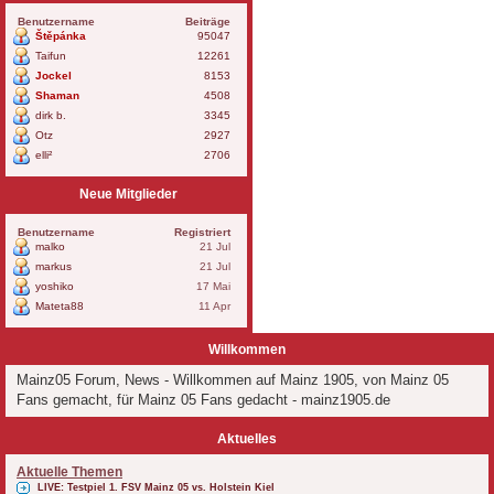
Benutzername
Beiträge
Štěpánka
95047
Taifun
12261
Jockel
8153
Shaman
4508
dirk b.
3345
Otz
2927
elli²
2706
Neue Mitglieder
Benutzername
Registriert
malko
21 Jul
markus
21 Jul
yoshiko
17 Mai
Mateta88
11 Apr
Willkommen
Mainz05 Forum, News - Willkommen auf Mainz 1905, von Mainz 05
Fans gemacht, für Mainz 05 Fans gedacht - mainz1905.de
Aktuelles
Aktuelle Themen
LIVE: Testpiel 1. FSV Mainz 05 vs. Holstein Kiel