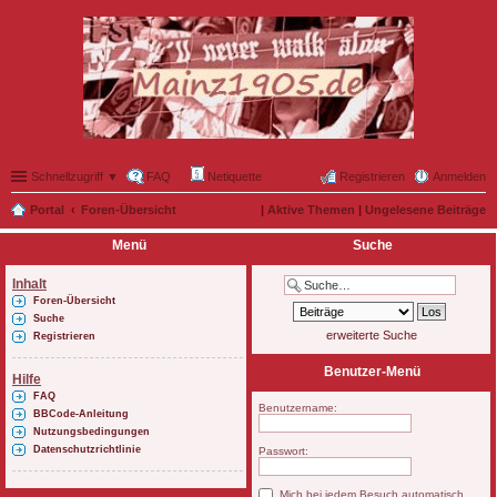
Schnellzugriff ▼
FAQ
Netiquette
Registrieren
Anmelden
Portal
Foren-Übersicht
|
Aktive Themen
|
Ungelesene Beiträge
Menü
Suche
Inhalt
Foren-Übersicht
Suche
erweiterte Suche
Registrieren
Benutzer-Menü
Hilfe
FAQ
Benutzername:
BBCode-Anleitung
Nutzungsbedingungen
Datenschutzrichtlinie
Passwort:
Mich bei jedem Besuch automatisch