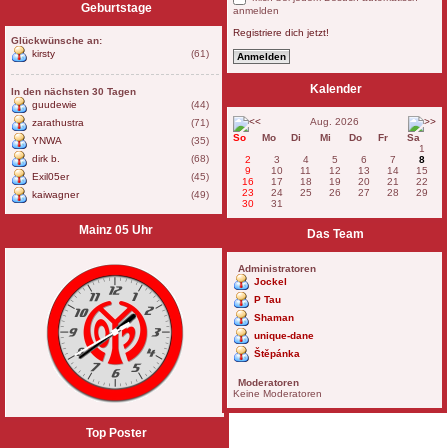
Geburtstage
anmelden
Registriere dich jetzt!
Glückwünsche an:
kirsty
(61)
Kalender
In den nächsten 30 Tagen
guudewie
(44)
Aug. 2026
zarathustra
(71)
So
Mo
Di
Mi
Do
Fr
Sa
YNWA
(35)
1
dirk b.
(68)
2
3
4
5
6
7
8
9
10
11
12
13
14
15
Exil05er
(45)
16
17
18
19
20
21
22
23
24
25
26
27
28
29
kaiwagner
(49)
30
31
Mainz 05 Uhr
Das Team
Administratoren
Jockel
P Tau
Shaman
unique-dane
Štěpánka
Moderatoren
Keine Moderatoren
Top Poster