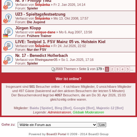
Nr. 9 - Philipp Tietz
Verfasst von
Štěpánka
» Fr 2. Jan 2026, 14:14
Forum:
Spieler
U23 - Spieltagsfestsetzung
Verfasst von
Štěpánka
» Mo 13. Okt 2008, 17:57
Forum:
Die Jugend
Jürgen Klopp
Verfasst von
unique-dane
» Mo 6. Aug 2007, 13:58
Forum:
Frühere Trainer
LIVE: Testpiel 1. FSV Mainz 05 vs. Holstein Kiel
Verfasst von
Štěpánka
» Fr 24. Jul 2026, 22:02
Forum:
Nur der FSV
Nr. 17 - Benedict Hollerbach
Verfasst von
Rheingauner05
» So 1. Jun 2025, 17:16
Forum:
Spieler
3569 Themen • Seite
1
von
179
•
1
2
3
4
5
…
Wer ist online?
Insgesamt sind
501
Besucher online :: 4 sichtbare Mitglieder, 0 unsichtbare Mitglieder
und 497 Gäste (basierend auf den aktiven Besuchern der letzten 5 Minuten)
Der Besucherrekord liegt bei
4057
Besuchern, die am Do 30. Apr 2026, 15:03
gleichzeitig online waren.
Mitglieder:
Baidu [Spider]
,
Bing [Bot]
,
Google [Bot]
,
Majestic-12 [Bot]
Legende:
Administratoren
,
Globale Moderatoren
Gehe zu:
Powered by
Board3 Portal
© 2009 - 2014 Board3 Group